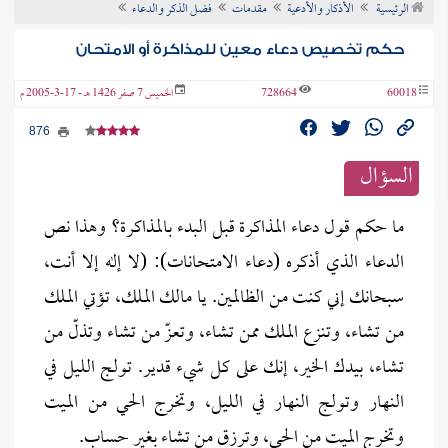
الرئيسية
الأذكار والأدعية
مقدمات
فضل الذكر والدعاء
ن الفتوى
حكم تخصيص دعاء معين للمذاكرة أو الامتحان
60018
728664
الخميس 7 صفر 1426 هـ - 17-3-2005 م
876
السؤال
ما حكم قول دعاء المذاكرة قبل البدء بالمذاكرة؟ وهذا نص
الدعاء الذي أذكره (دعاء الامتحانات): (لا إله إلا أنت،
سبحانك إني كنت من الظالمين. يا مالك الملك، تؤتي الملك
من تشاء، وتنزع الملك ممن تشاء، وتعزّ من تشاء وتذلّ من
تشاء، بيدك الخير، إنك على كل شيء قدير. تولج الليل في
النهار وتولج النهار في الليل، وتخرج الحي من الميت
وتخرج الميت من الحي، وترزق من تشاء بغير حساب.