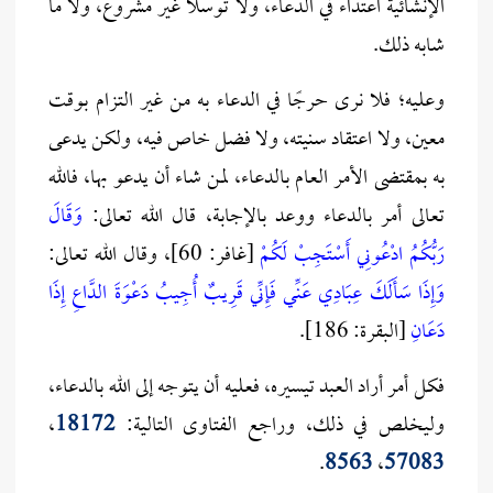
الإنشائية اعتداء في الدعاء، ولا توسلاً غير مشروع، ولا ما
شابه ذلك.
وعليه؛ فلا نرى حرجًا في الدعاء به من غير التزام بوقت
معين، ولا اعتقاد سنيته، ولا فضل خاص فيه، ولكن يدعى
به بمقتضى الأمر العام بالدعاء، لمن شاء أن يدعو بها، فالله
تعالى أمر بالدعاء ووعد بالإجابة، قال الله تعالى:
وَقَالَ
رَبُّكُمُ ادْعُونِي أَسْتَجِبْ لَكُمْ
[غافر: 60]، وقال الله تعالى:
وَإِذَا سَأَلَكَ عِبَادِي عَنِّي فَإِنِّي قَرِيبٌ أُجِيبُ دَعْوَةَ الدَّاعِ إِذَا
دَعَانِ
[البقرة: 186].
فكل أمر أراد العبد تيسيره، فعليه أن يتوجه إلى الله بالدعاء،
وليخلص في ذلك، وراجع الفتاوى التالية:
18172
،
.
8563
،
57083