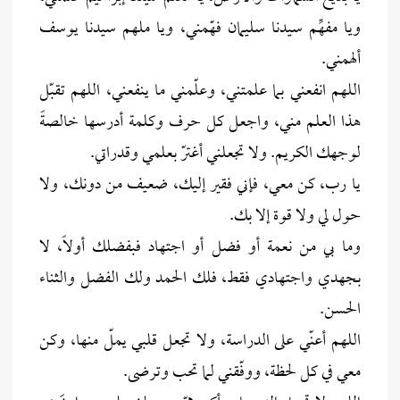
ويا مفهِّم سيدنا سليمان فهّمني، ويا ملهم سيدنا يوسف
ألهمني.
اللهم انفعني بما علمتني، وعلّمني ما ينفعني، اللهم تقبّل
هذا العلم مني، واجعل كل حرف وكلمة أدرسها خالصةً
لوجهك الكريم. ولا تجعلني أغترّ بعلمي وقدراتي.
يا رب، كن معي، فإني فقير إليك، ضعيف من دونك، ولا
حول لي ولا قوة إلا بك.
وما بي من نعمة أو فضل أو اجتهاد فبفضلك أولاً، لا
بجهدي واجتهادي فقط، فلك الحمد ولك الفضل والثناء
الحسن.
اللهم أعنّي على الدراسة، ولا تجعل قلبي يملّ منها، وكن
معي في كل لحظة، ووفّقني لما تحب وترضى.