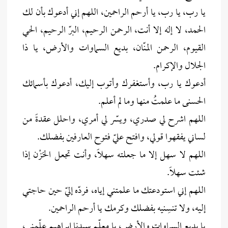
يا رب، يا رب، يا أرحم الراحمين، اللهم إني أدعوك بأن لك
الحمد، لا إله إلا أنت، الرحمن الرحيم، البرّ الرحيم، الحي
القيوم، الرحمن المنّان، بديع السماوات والأرض، يا ذا
الجلال والإكرام.
أدعوك يا رب، وأستغفرك وأتوب إليك، أدعوك بأسمائك
الحسنى ما علمتُ منها وما لم أعلم.
اللهم اشرح لي صدري، ويسّر لي أمري، واحلل عقدةً من
لساني يفقهوا قولي، وافتح عليّ فتوح العارفين بفضلك.
اللهم لا سهل إلا ما جعلته سهلاً، وأنت تجعل الحَزْن إذا
شئت سهلاً.
اللهم إني استودعتك ما علمتني إياه، فردّه إليّ حين حاجتي
إليه، ولا تنسِنيه بفضلك وكرمك يا أرحم الراحمين.
يا بديع السماوات والأرض، يا معلّم سيدنا إبراهيم علّمني،