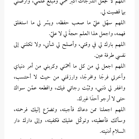
اللهم لا تجعل الدرجات أكبر همّي ومبلغ علمي، وارضَني
بما قضيت لي.
اللهم سهّل عليّ ما صعب حفظه، ويسّر لي ما استغلق
فهمه، واجعل هذا العلم حجةً لي لا عليّ.
اللهم بارك لي في وقتي، وأصلح لي شأني، ولا تكلني إلى
نفسي طرفة عين.
اللهم اجعل لي من كل ما أهمّني وكربني من أمر دنياي
وآخرتي فرجًا ومخرجًا، وارزقني من حيث لا أحتسب،
واغفر لي ذنبي، وثبّت رجائي فيك، واقطعه عمّن سواك
حتى لا أرجو أحدًا غيرك.
اللهم اجعلنا ممن دعاك فأجبته، وتضرّع إليك فرحمته،
وسألك فأعطيته، وتوكّل عليك فكفيته، وإلى دارك دار
السلام أدنيته.