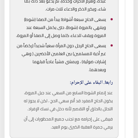
عبدَه، وهزمَ الأحزابَ وحده)، ثم يدعو بعد ذلك بما
شاء، ويكرر الذكر والدعاء ثلاث مرات.
يسعى الحاج سبعة أشواط؛ يبدأ من الصفا (شوط)
وينتهي بالمروة (شوط)، حتى يكمل السبعة عند
المروة ويقف للدعاء كلما وصل إلى الصفا أو المروة.
يسعى الحاج الرجل دون المرأة سعياً شديداً (ركضاً من
غير أذية للمسلمين) بين العلمين الأخضرين ( وهي
إشارات ضوئية) ، ويمشي مشياً عادياً قبلهما
وبعدهما.
رابعا.
البقاء على الإحرام:
عند إتمام الشوط السابع من السعي عند جبل المروة،
يكون الحاج المفرد قد أتم سعي الحج ، لكن لا يجوز له
التحلل بالحلق أو التقصير لأنه دخل في نسك الإفراد.
فيبقى على إحرامه مع تجنب جميع المحظورات إلى أن
يرمي جمرة العقبة الكبرى يوم العيد.