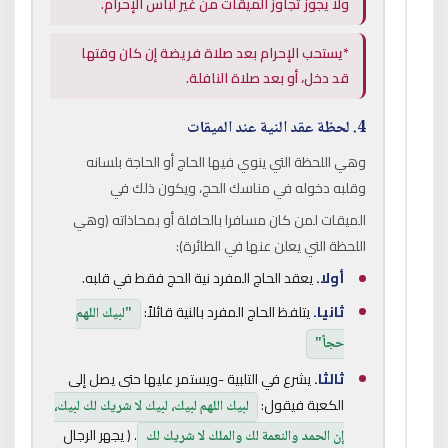
ولا يجوز تجاوز الميقات من غير لباس الإحرام.
*يستحب الإحرام بعد صلاة فريضة إن كان وقتها
قد دخل، أو بعد صلاة النافلة.
4. لحظة عقد النية عند الميقات
وهي اللحظة التي ينوي فيها الحاج أو الحاجة بلسانه
وقلبه دخوله في مناسك الحج، ويكون ذلك في
الميقات لمن كان مسافرا بالحافلة أو بمحاذاته (وهي
اللحظة التي يعلن عنها في الطائرة):
أولا.
يعقد الحاج المفرد نية الحج فقط في قلبه.
ثانيا.
يتلفظ الحاج المفرد بالنية قائلاً:
"لبيك اللهم
حجاً"
ثالثا.
يشرع في التلبية -ويستمر عليها حتى يصل إلى
الكعبة فيقول:
لبيك اللهم لبيك، لبيك لا شريك لك لبيك،
. ( يجهر الرجال
إن الحمد والنعمة لك والملك لا شريك لك