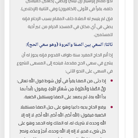
نحو مقام إبراهيم (إن تيسر) ويصلي ركعتين خفيفتين
خلفه، يقرأ في الأولى (الكافرون) وفي الثانية (الإخلاص).
فإن لم يتيسر له الصلاة خلف المقام بسبب الزحام فإنه
يصلي في أي مكان في المسجد الحرام من غير أذية
للمسلمين.
ثالثا: السعي بين الصفا والمروة (وهو سعي الحج):
إذا أتم الحاج المفرد سنة طواف القدوم فإنه يجوز له أن
يشرع في سعي الحج مقدما، فيتجه إلى المسعى للشروع
في السعي على النحو الآتي:
إذا دنَى من الصفا يقرأ في أول شوط قول الله تعالى:
{إِنَّ الصَّفَا وَالْمَرْوَةَ مِن شَعَآئِرِ اللّهِ}، ويقول: (أبدأ بما
بدأ الله به)، ثم يصعد على الصفا ويستقبل الكعبة.
يرفع الحاج يديه داعيا وهو على جبل الصفا مستقبلا
الكعبة فيقول: (الله أكبر، الله أكبر، الله أكبر، لا إله إلا
الله وحده لا شريك له، له الملك وله الحمد وهو على
كل شيء قدير، لا إله إلا الله وحده، أنجزَ وعدَه، ونصرَ