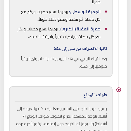
طويلاً.
الجمرة الوسطى:
يرميها بسبع حصيات ويكبر مع
كل حصاة، ثم يتقدم ويدعو دعاءً طويلاً.
جمرة العقبة (الكبرى):
يرميها بسبع حصيات ويكبر
مع كل حصاة، وينصرف فوراً ولا يقف للدعاء.
ثانيا: الانصراف من منى إلى مكة
بعد انتهاء الرمي في هذا اليوم، يغادر الحاج مِنى نهائياً
متوجهاً إلى مكة.
طواف الوداع
بمجرد عزم الحاج على السفر ومغادرة مكة والعودة إلى
أهله، يتوجه للمسجد الحرام ليطوف طواف الوداع (7
أشواط) ولا يجوز له الخروج دون إتمامه، ليكون آخر عهده