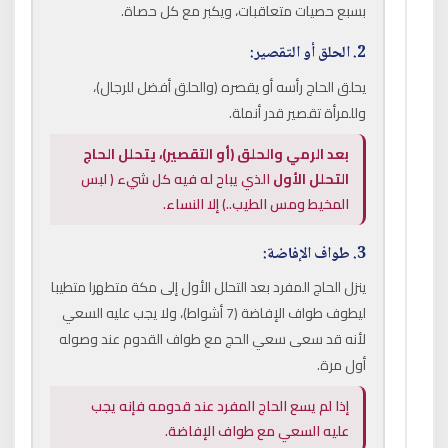
بسبع حصيات متعاقبات، ويكبر مع كل حصاة.
2. الحلق أو التقصير:
يحلق الحاج رأسه أو يقصره (والحلق أفضل للرجال)،
وللمرأة تقصير قدر أنملة.
بعد الرمي والحلق (أو التقصير)، يتحلل الحاج
التحلل الأول
الذي يباح له فيه كل شيء ( لبس
المخيط ومس الطيب..) إلا النساء.
3. طواف الإفاضة:
ينزل الحاج المفرد بعد التحلل الأول إلى مكة متطهرا متطيبا
ليطوف طواف الإفاضة (7 أشواط)، ولا يجب عليه السعي
لأنه قد سعى سعي الحج مع طواف القدوم عند وصوله
أول مرة.
إذا لم يسع الحاج المفرد عند قدومه فإنه يجب
عليه السعي مع طواف الإفاضة.