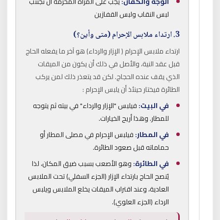
الوجه والكفان:
يجب على المرأة المحرمة أن تجتنب
لبس النقاب ولبس القفازين
3. ارتداء ملابس الإحرام (متى وأين؟)
ارتداء ملابس الإحرام ( الإزار والرداء) هو آخر ما يفعله الحاج
قبل عقد النية، والأصل في ذلك أن يكون من الميقات
الذي يقف عنده الحجاج. لكن قد يتعذر ذلك لمن يركب
الطائرة فيختار حينئذ أن يلبس الإحرام :
في البيت:
فيلبس "الإزار والرداء" في بيته ثم يتوجه
للمطار. وهذا أريح الخيارات.
في المطار:
فيلبس الإحرام في مصلى المطار أو
حماماته قبل صعود الطائرة.
في الطائرة:
وهو الأصعب بسبب ضيق المكان، لذا
يُنصح الحاج بارتداء الإزار (الجزء السفلي) تحت الملابس
العادية، وعند اقتراب الميقات يخلع الملابس ويلبس
الرداء (الجزء العلوي).