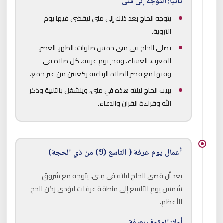
ثانيا: التوجه إلى منى
يتوجه الحاج بعد ذلك إلى منى ليقضي فيها يوم
التروية.
يصلي الحاج في مِنى خمس صلوات: الظهر، العصر،
المغرب، العشاء، وفجر يوم عرفة. كل صلاة في
وقتها مع قصر الصلاة الرباعية ركعتين من غير جمع.
يبيت الحاج ليلته هذه في منى، وينشغل بالتلبية وذكر
الله وقراءة القرآن والدعاء.
أعمال يوم عرفة ( التاسع (9) من ذي الحجة)
بعد أن قضى الحاج ليلته في مِنى، يتوجه مع شروق
شمس يوم التاسع إلى منطقة عرفات ليؤدي ركن الحج
الأعظم.
أولا: الوقوف بعرفة