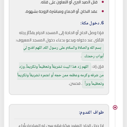
قتل الصيد البري أو التعاون على قتله.
عقد النكاح، أو الجماع ومباشرة الزوجة بشهوة.
6. دخول مكة:
فإذا وصلَ الحاج أو الحاجة إلى المسجد الحرام يقدِّمْ رجله
اليُمْنَى عند دخوله ويدعو بدعاء دخول المسجد المعروف:
بسم الله والصلاة والسلام على رسول الله، اللهم افتح لي
.
أبواب رحمتك
فإن زاد:
اللهم زد هذا البيت تشريفاً وتعظيماً وتكريماً، وزد
من شرفه وكرمه وعظمه ممن حجه أو اعتمره تشريفاً وتكريماً
. فحسن.
وتعظيماً وبراً
طواف القدوم:
إذا دخل الحاج المفرد مكة فإنه يسن له المبادرة بأداء