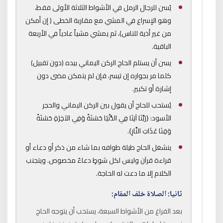
يُسن للرجال الرمل في الأشواط الثلاثة الأولى فقط،
وهو الإسراع في المشي مع مقاربة الخطى ( إن أمكن
من غير أذية للناس)، ثم يمشي مشياً عادياً في الأربعة
الباقية.
يسن أن يستلم الحاج الركن اليماني بيده (دون تقبيل)
كلما مر بجواره إن تيسر، فإن لم يتمكن مضى دون
إشارة أو تكبير.
يُستحب للحاج أن يقول بين الركن اليماني والحجر
الأسود: {رَبَّنَا آتِنَا فِي الدُّنْيَا حَسَنَةً وَفِي الآخِرَةِ حَسَنَةً
وَقِنَا عَذَابَ النَّارِ}.
ينشغل الحاج طيلة طوافه بما شاء من ذكر أو دعاء أو
قراءة قرآن وليس لكل شوطٍ دعاءٌ مخصوص. ويتجنب
الكلام إلا ما دعت له الحاجة.
ثانيا: الصلاة خلف المقام:
بعد الفراغ من الأشواط السبعة، يستحب أن يتوجه الحاج