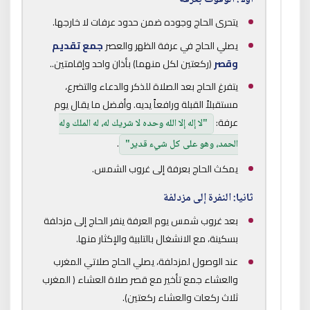
يتحرى الحاج وجوده ضمن حدود عرفات لا خارجها.
يصلي الحاج في عرفة الظهر والعصر
جمع تقديم
وقصر
(ركعتين لكل منهما) بأذان واحد وإقامتين..
يتفرغ الحاج بعد الصلاة للذكر والدعاء والتضرع،
مستقبلاً القبلة ورافعاً يديه. وأفضل ما يقال يوم
عرفة:
"لا إله إلا الله وحده لا شريك له، له الملك وله
.
الحمد، وهو على كل شيء قدير"
يمكث الحاج بعرفة إلى غروب الشمس.
ثانيا: النفرة إلى مزدلفة
بعد غروب شمس يوم العرفة ينفر الحاج إلى مزدلفة
بسكينة، مع الانشغال بالتلبية والإكثار منها.
عند الوصول لمزدلفة، يصلي الحاج صلاتي المغرب
والعشاء جمع تأخير مع قصر صلاة العشاء ( المغرب
ثلاث ركعات والعشاء ركعتين).