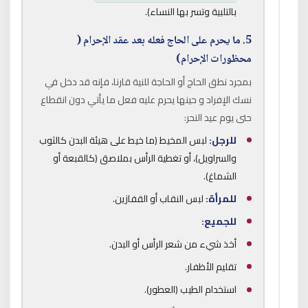
بالتلبية وتسر بها النساء).
5. ما يحرم على الحاج فعله بعد عقد الإحرام (
محظورات الإحرام)
بمجرد نطق الحاج أو الحاجة للنية قارنا، فإنه قد دخل في
نسك الإفراد و حينها يحرم عليه فعل ما يأتي دون انقطاع
حتى يوم عيد النحر:
للرجل:
لبس المخيط (ما خيط على هيئة البدن كالثوب
والسراويل)، أو تغطية الرأس بملاصق (كالقبعة أو
الشماغ).
للمرأة:
لبس النقاب أو القفازين.
للجميع:
أخذ شيء من شعر الرأس أو البدن.
تقليم الأظفار.
استخدام الطيب (العطور).