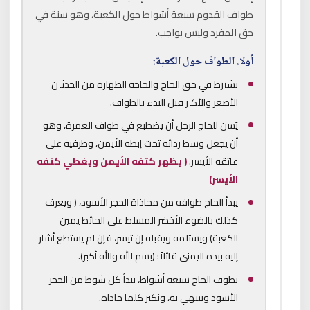
طواف القدوم سبعة أشواط حول الكعبة، وهو سنة في
حق المفرد وليس بواجب.
أولا.
الطواف حول الكعبة:
يشترط في حق الحاج والحاجة الطهارة من الحدثين
الأصغر والأكبر قبل البدء بالطواف.
يُسن للحاج الرجل أن يضطبع في طواف العمرة، وهو
أن يجعل وسط ردائه تحت إبطه الأيمن، وطرفيه على
عاتقه الأيسر.
( يظهر كتفه الأيمن ويغطي كتفه
الأيسر)
يبدأ الحاج طوافه من محاذاة الحجر الأسود، ( ويعرف
كذلك بالضوء الأخضر المسلط على الحائط يمين
الكعبة) ويستلمه ويقبله إن تيسر، فإن لم يستطع أشار
إليه بيده اليمنى قائلاً: (بسم الله والله أكبر).
يطوف الحاج سبعة أشواط، يبدأ كل شوط من الحجر
الأسود وينتهي به، ويُكبر كلما حاذاه.