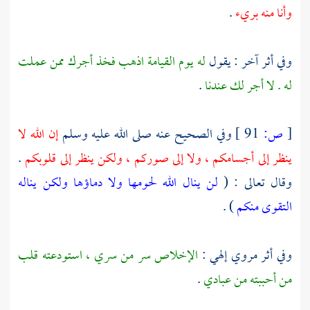
وأنا منه بريء
.
وفي أثر آخر : يقول
له يوم القيامة اذهب فخذ أجرك ممن عملت
له . لا أجر لك عندنا
.
[
ص:
91 ]
وفي الصحيح عنه صلى الله عليه وسلم
إن الله لا
ينظر إلى أجسامكم ، ولا إلى صوركم ، ولكن ينظر إلى قلوبكم
.
وقال تعالى : (
لن ينال الله لحومها ولا دماؤها ولكن يناله
التقوى منكم
) .
وفي أثر مروي إلهي :
الإخلاص سر من سري ، استودعته قلب
من أحببته من عبادي
.