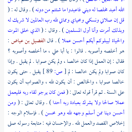
الله أعبد مخلصا له ديني
فاعبدوا ما شئتم من دونه
) . وقال له : (
قل إن صلاتي ونسكي ومحياي ومماتي لله رب العالمين
لا شريك له
وبذلك أمرت وأنا أول المسلمين
) . وقال : (
الذي خلق الموت
والحياة ليبلوكم أيكم أحسن عملا
) . قال
الفضيل بن عياض
:
هو أخلصه وأصوبه . قالوا : يا
أبا علي
، ما أخلصه وأصوبه ؟
فقال : إن العمل إذا كان خالصا ، ولم يكن صوابا . لم يقبل . وإذا
كان صوابا ولم يكن خالصا : لم
[
ص:
89 ]
يقبل . حتى يكون
خالصا صوابا ، والخالص : أن يكون لله ، والصواب أن يكون
على السنة . ثم قرأ قوله تعالى : (
فمن كان يرجو لقاء ربه فليعمل
عملا صالحا ولا يشرك بعبادة ربه أحدا
) . وقال تعالى : (
ومن
أحسن دينا ممن أسلم وجهه لله وهو محسن
) . فإسلام الوجه :
إخلاص القصد والعمل لله . والإحسان فيه : متابعة رسوله صلى