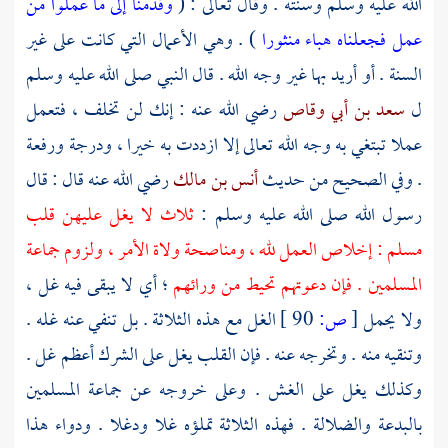
الله عليه وسلم وسنته . وقال تعالى : (
وقدمنا إلى ما عملوا من
عمل فجعلناه هباء منثورا
) . وهي الأعمال التي كانت على غير
السنة . أو أريد بها غير وجه الله . قال النبي صلى الله عليه وسلم
ل
سعد بن أبي وقاص
رضي الله عنه : إنك لن تخلف ، فتعمل
عملا تبتغي به وجه الله تعالى إلا ازددت به خيرا ، ودرجة ورفعة
. وفي الصحيح من حديث
أنس بن مالك
رضي الله عنه قال : قال
رسول الله صلى الله عليه وسلم :
ثلاث لا يغل عليهن قلب
مسلم : إخلاص العمل لله ، ومناصحة ولاة الأمر ، ولزوم جماعة
المسلمين . فإن دعوتهم تحيط من ورائهم
؛ أي لا يبقى فيه غل ،
ولا يحمل
[
ص:
90 ]
الغل مع هذه الثلاثة . بل تنفي عنه غله .
وتنقيه منه . وتخرجه عنه . فإن القلب يغل على الشرك أعظم غل .
وكذلك يغل على الغش . وعلى خروجه عن جماعة المسلمين
بالبدعة والضلالة . فهذه الثلاثة تملؤه غلا ودغلا . ودواء هذا