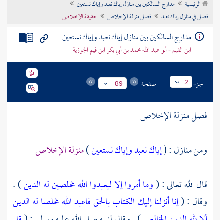
الرئيسية
مدارج السالكين بين منازل إياك نعبد وإياك نستعين
تراجم الأعلام
فصل في منازل إياك نعبد
فصل منزلة الإخلاص
حقيقة الإخلاص
مدارج السالكين بين منازل إياك نعبد وإياك نستعين
ابن القيم - أبو عبد الله محمد بن أبي بكر ابن قيم الجوزية
جزء
صفحة
2
89
فصل منزلة الإخلاص
ومن منازل : (
إياك نعبد وإياك نستعين
)
منزلة الإخلاص
قال الله تعالى : (
وما أمروا إلا ليعبدوا الله مخلصين له الدين
) .
وقال : (
إنا أنزلنا إليك الكتاب بالحق فاعبد الله مخلصا له الدين
ألا لله الدين الخالص
) . وقال لنبيه صلى الله عليه وسلم : (
قل