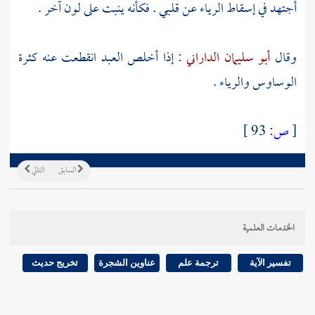
أجتهد في إسقاط الرياء عن قلبي . فكأنه ينبت على لون آخر .
وقال
أبو سليمان الداراني
: إذا أخلص العبد انقطعت عنه كثرة
الوساوس والرياء .
[
ص:
93 ]
السابق
التالي
الخدمات العلمية
تفسير الآية
ترجمة علم
عناوين الشجرة
تخريج حديث