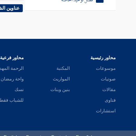
فصل توحيد الخاصة
عناوين ال
محاور رئيسية
محاور فرعية
موسوعات
المكتبة
الرحمة المهد
صوتيات
المواريث
واحة رمضان
مقالات
بنين وبنات
نسك
فتاوى
للشباب فقط
استشارات