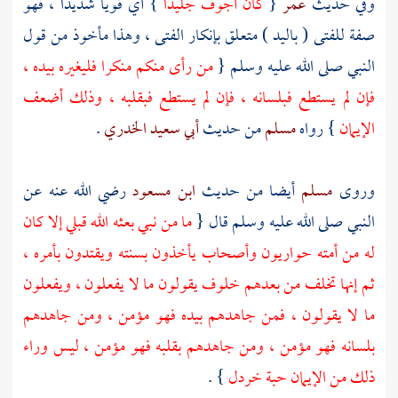
وفي حديث
عمر
{
كان أجوف جليدا
} أي قويا شديدا ، فهو
صفة للفتى ( باليد ) متعلق بإنكار الفتى ، وهذا مأخوذ من قول
النبي صلى الله عليه وسلم {
من رأى منكم منكرا فليغيره بيده ،
فإن لم يستطع فبلسانه ، فإن لم يستطع فبقلبه ، وذلك أضعف
الإيمان
} رواه
مسلم
من حديث
أبي سعيد الخدري
.
وروى
مسلم
أيضا من حديث
ابن مسعود
رضي الله عنه عن
النبي صلى الله عليه وسلم قال {
ما من نبي بعثه الله قبلي إلا كان
له من أمته حواريون وأصحاب يأخذون بسنته ويقتدون بأمره ،
ثم إنها تخلف من بعدهم خلوف يقولون ما لا يفعلون ، ويفعلون
ما لا يقولون ، فمن جاهدهم بيده فهو مؤمن ، ومن جاهدهم
بلسانه فهو مؤمن ، ومن جاهدهم بقلبه فهو مؤمن ، ليس وراء
ذلك من الإيمان حبة خردل
} .