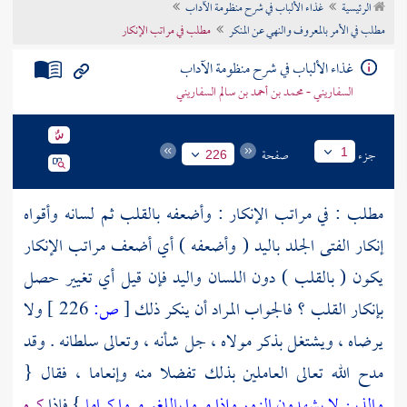
الرئيسية
غذاء الألباب في شرح منظومة الآداب
تراجم الأعلام
مطلب في الأمر بالمعروف والنهي عن المنكر
مطلب في مراتب الإنكار
غذاء الألباب في شرح منظومة الآداب
السفاريني - محمد بن أحمد بن سالم السفاريني
جزء
صفحة
1
226
مطلب : في مراتب الإنكار : وأضعفه بالقلب ثم لسانه وأقواه
إنكار الفتى الجلد باليد ( وأضعفه ) أي أضعف مراتب الإنكار
يكون ( بالقلب ) دون اللسان واليد فإن قيل أي تغيير حصل
بإنكار القلب ؟ فالجواب المراد أن ينكر ذلك
[
ص:
226 ]
ولا
يرضاه ، ويشتغل بذكر مولاه ، جل شأنه ، وتعالى سلطانه . وقد
مدح الله تعالى العاملين بذلك تفضلا منه وإنعاما ، فقال {
والذين لا يشهدون الزور وإذا مروا باللغو مروا كراما
} فإذا
كره