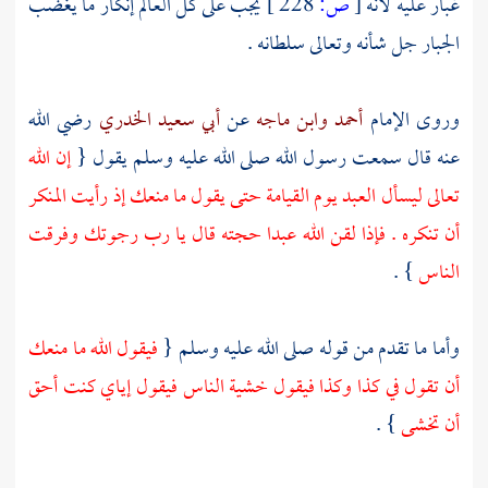
غبار عليه لأنه
[
ص:
228 ]
يجب على كل العالم إنكار ما يغضب
الجبار جل شأنه وتعالى سلطانه .
وروى الإمام
أحمد
وابن ماجه
عن
أبي سعيد الخدري
رضي الله
عنه قال سمعت رسول الله صلى الله عليه وسلم يقول {
إن الله
تعالى ليسأل العبد يوم القيامة حتى يقول ما منعك إذ رأيت المنكر
أن تنكره . فإذا لقن الله عبدا حجته قال يا رب رجوتك وفرقت
الناس
} .
وأما ما تقدم من قوله صلى الله عليه وسلم {
فيقول الله ما منعك
أن تقول في كذا وكذا فيقول خشية الناس فيقول إياي كنت أحق
أن تخشى
} .