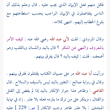
فكل منهم فعل الإيمان الذي يجب عليه . قال وعلم بذلك أن
الناس يتفاضلون في الإيمان الواجب بحسب استطاعتهم مع
بلوغ الخطاب إليهم . انتهى كلامه .
وقال
المروذي
: قلت
لأبي عبد الله
رضي الله عنه :
كيف الأمر
بالمعروف والنهي عن المنكر
؟ قال باليد واللسان وبالقلب وهو
أضعف . قلت : كيف باليد ؟ قال يفرق بينهم .
ورأيت
أبا عبد الله
مر على صبيان الكتاب يقتتلون ففرق بينهم .
وقال في رواية
صالح
: التغيير باليد ليس بالسيف والسلاح . قال
القاضي
: وظاهر هذا جواز الإنكار باليد إذا لم يفض إلى القتل
والقتال ، وينكر على من ترك ما يلزمه فعله بلا عذر . زاد في نهاية
المبتدئين : بلا عذر ظاهر وجب الإنكار
[
ص:
229 ]
عليه