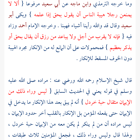
وما خرجه
الترمذي
وابن ماجه
عن
أبي سعيد
مرفوعا {
ألا لا
يمنعن رجلا هيبة الناس أن يقول بحق إذا علمه
} وبكى
أبو
سعيد
وقال قد والله رأينا أشياء فهبنا . وخرجه الإمام
أحمد
وزاد
فيه {
فإنه لا يقرب من أجل ولا يباعد من رزق أن يقال بحق أو
يذكر بعظيم
} فمحمولات على أن المانع له من الإنكار مجرد الهيبة
دون الخوف المسقط للإنكار .
قال
شيخ الإسلام
رحمه الله ورضي عنه : مراده صلى الله عليه
وسلم في قوله يعني في الحديث السابق {
ليس وراء ذلك من
الإيمان مثقال حبة خردل
} أنه لم يبق بعد هذا الإنكار ما يدخل في
الإيمان حتى يفعله المؤمن بل الإنكار بالقلب آخر حدود الإيمان ،
ليس مراده أن من لم ينكر لم يكن معه من الإيمان حبة خردل ،
ولهذا قال وليس وراء ذلك ، فجعل المؤمنين ثلاث طبقات ،