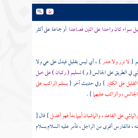
ليل سواء كان واحدا على اثنين فصاعدا
أو جماعة على أكثر
لم {
لا نزر ولا هدر
} ، أي ليس بقليل فيدل على عي ولا
شي في الطريق على الجالس ( و )
تسليم ( ركبان ) على خيل
القليل على الكثير
} وفي حديث آخر {
يسلم الراكب على
الجالس ، والراكب عليهما
} .
لماشي على القاعد ، والماشيان أيهما بدأ فهو أفضل
} قال
[
ه ، فالفارس أقوى من الراجل ، فأمر عليه السلام بسلام