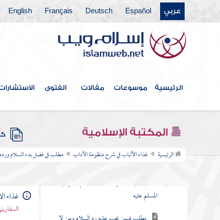
عورته
عربي
Español
Deutsch
Français
English
مطلب في هجر من يدعو لأمر مضل
مطلب في حظر انتفاء التسليم فوق
ثلاثة
الرئيسية
موسوعات
مقالات
الفتوى
الاستشارات
مطلب هل يزول الهجر المحرم
بالسلام
المكتبة الإسلامية
كتب
مطلب في فضل بدء السلام ورده وأنه من أسماء
الرئيسية
غذاء الألباب في شرح منظومة الآداب
مطلب في فضل بدء السلام ورده و
الله الحسنى
مطلب فيما يقوله البادئ بالسلام وجواب
المسلم عليه
غذاء ال
السفاريني
مطلب فيمن يجب عليه رد السلام ومن لا