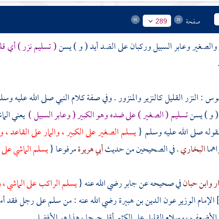
صفحة
289
والصغير وعابر السبيل وركبان على الضد أيد ( و ) يسن
( تسليم نزر ) أي ق
موس : النزر القليل كالنزير والمنزور . وفي صفة كلام النبي صلى الله عليه وس
( و ) يسن
تسليم ( الصغير ) على ضده وهو الكبير ( وعابر السبيل )
يعني الما
قوله صلى الله عليه وسلم {
يسلم الصغير على الكبير ، والمار على القاعد ، و
اهما
البخاري
. في الصحيحين من حديث
أبي هريرة
مرفوعا {
يسلم الماشي على 
ار
وابن حبان
في صحيحه عن جابر رضي الله عنه {
يسلم الراكب على الماشي ، وا
الإمام الوزير
عون الدين بن هبيرة
رضي الله عنه : من سلم على رجل فقد أمن
الأضعف ، وسلام القليل على الكثير أقل حرجا ، هذا هو الأفضل .