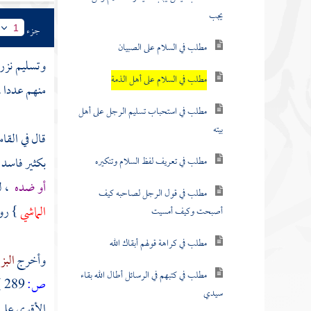
يجب
جزء
1
مطلب في السلام على الصبيان
وتسليم نزر 
مطلب في السلام على أهل الذمة
منهم عددا .
مطلب في استحباب تسليم الرجل على أهل
بيته
قال في القا
بكثير فاسد 
مطلب في تعريف لفظ السلام وتنكيره
أو ضده
، ل
مطلب في قول الرجل لصاحبه كيف
الماشي
} رو
أصبحت وكيف أمسيت
مطلب في كراهة قولهم أبقاك الله
وأخرج
البز
مطلب في كتبهم في الرسائل أطال الله بقاء
ص:
289 ]
سيدي
الأقوى على 