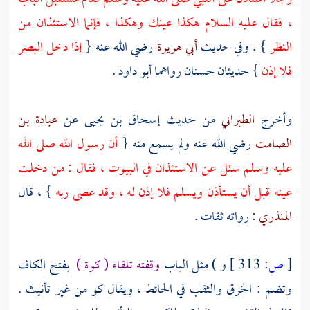
، فقال عليه السلام هكذا عينك وهكذا ، فإنما الاستئذان من
النظر
} . وفي حديث
أبي هريرة
رضي الله عنه {
إذا دخل البصر
فلا إذن
} حديثان حسنان رواهما
أبو داود
.
وأخرج
الطبراني
من حديث
إسحاق بن يحيى
عن
عبادة بن
الصامت
رضي الله عنه ولم يسمع منه {
أن رسول الله صلى الله
عليه وسلم سئل عن الاستئذان في البيوت ، فقال : من دخلت
عينه قبل أن يستأذن ويسلم فلا إذن له ، وقد عصى ربه
} ، قال
المنذري
: رواته ثقات .
[
ص:
313 ]
و ) مثل الباب
وقفته تلقاء ( كوة )
بفتح الكاف
وتضم : الخرق والثقب في الحائط ، ويقال كو من غير تأنيث .