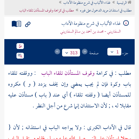
الرئيسية
غذاء الألباب في شرح منظومة الآداب
تراجم الأعلام
مطلب في استئذان مريد الدخول على غيره
مطلب في كراهة وقوف المستأذن تلقاء الباب
غذاء الألباب في شرح منظومة الآداب
السفاريني - محمد بن أحمد بن سالم السفاريني
جزء
صفحة
1
313
مطلب : في كراهة
وقوف المستأذن تلقاء الباب
: ووقفته تلقاء
باب وكوة فإن لم يجب يمضي وإن يخف يزدد ( و ) مكروه
للمستأذن أيضا ( وقفته تلقاء ) أي عند ( باب ) مستأذن عليه
مقابلا له ، ; لأن الاستئذان إنما شرع من أجل النظر .
قال في الآداب الكبرى : ولا يواجه الباب في استئذانه ; لأن {
رجلا استأذن على النبي صلى الله عليه وسلم فقام مستقبل الباب