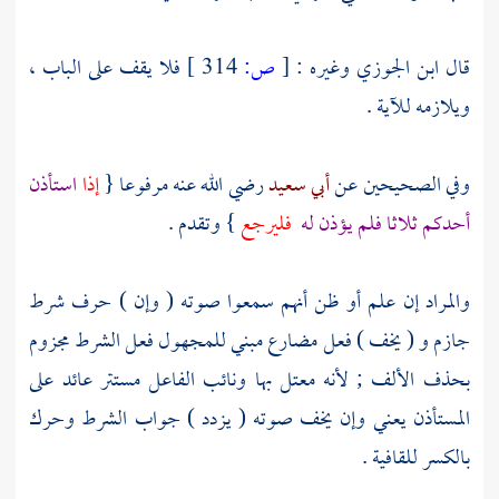
قال
ابن الجوزي
وغيره :
[
ص:
314 ]
فلا يقف على الباب ،
ويلازمه للآية .
وفي الصحيحين عن
أبي سعيد
رضي الله عنه مرفوعا {
إذا
استأذن
أحدكم ثلاثا فلم يؤذن له
فليرجع
} وتقدم .
والمراد إن علم أو ظن أنهم سمعوا صوته ( وإن ) حرف شرط
جازم و ( يخف ) فعل مضارع مبني للمجهول فعل الشرط مجزوم
بحذف الألف ; لأنه معتل بها ونائب الفاعل مستتر عائد على
المستأذن يعني وإن يخف صوته ( يزدد ) جواب الشرط وحرك
بالكسر للقافية .