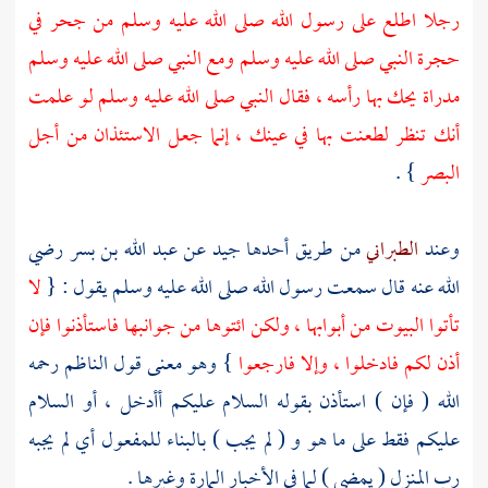
رجلا اطلع على رسول الله صلى الله عليه وسلم من جحر في
حجرة النبي صلى الله عليه وسلم ومع النبي صلى الله عليه وسلم
مدراة يحك بها رأسه ، فقال النبي صلى الله عليه وسلم لو علمت
أنك تنظر لطعنت بها في عينك ، إنما جعل الاستئذان من أجل
البصر
} .
وعند
الطبراني
من طريق أحدها جيد عن
عبد الله بن بسر
رضي
الله عنه قال سمعت رسول الله صلى الله عليه وسلم يقول : {
لا
تأتوا البيوت من أبوابها ، ولكن ائتوها من جوانبها فاستأذنوا فإن
أذن لكم فادخلوا ، وإلا فارجعوا
} وهو معنى قول
الناظم
رحمه
الله ( فإن ) استأذن بقوله السلام عليكم أأدخل ، أو السلام
عليكم فقط على ما هو و ( لم يجب ) بالبناء للمفعول أي لم يجبه
رب المنزل ( يمضي ) لما في الأخبار المارة وغيرها .