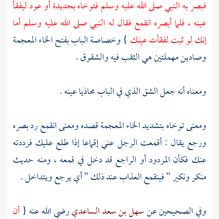
فبصر به النبي صلى الله عليه وسلم فتوخاه بحديدة أو عود ليفقأ
عينه ، فلما أبصره انقمع فقال له النبي صلى الله عليه وسلم أما
إنك لو ثبت لفقأت عينك
} وخصاصة الباب بفتح الخاء المعجمة
وصادين مهملتين هي الثقب فيه والشقوق .
ومعناه أنه جعل الشق الذي في الباب محاذيا عينه .
ومعنى توخاه بتشديد الخاء المعجمة قصده ومعنى انقمع رد بصره
ورجع يقال : أقمعت الرجل عني إقماعا إذا طلع عليك فرددته
عنك فكأن المردود أو الراجع قد دخل في قمعه ، ومنه حديث
منكر ونكير " فينقمع العذاب عند ذلك " أي يرجع ويتداخل .
وفي الصحيحين عن
سهل بن سعد الساعدي
رضي الله عنه {
أن