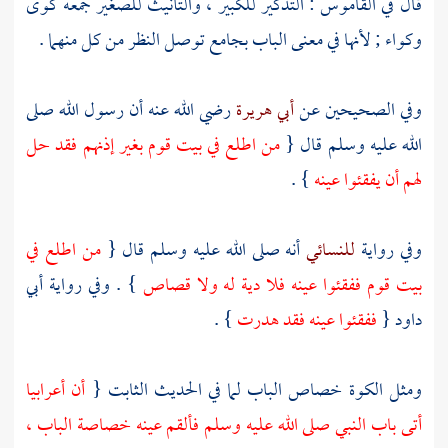
قال في القاموس : التذكير للكبير ، والتأنيث للصغير جمعه كوى
وكواء ; لأنها في معنى الباب بجامع توصل النظر من كل منهما .
وفي الصحيحين عن
أبي هريرة
رضي الله عنه أن رسول الله صلى
الله عليه وسلم قال {
من اطلع في بيت قوم بغير إذنهم فقد حل
لهم أن يفقئوا عينه
} .
وفي رواية
للنسائي
أنه صلى الله عليه وسلم قال {
من اطلع في
بيت قوم ففقئوا عينه فلا دية له ولا قصاص
} . وفي رواية
أبي
داود
{
ففقئوا عينه فقد هدرت
} .
ومثل الكوة خصاص الباب لما في الحديث الثابت {
أن أعرابيا
أتى باب النبي صلى الله عليه وسلم فألقم عينه خصاصة الباب ،