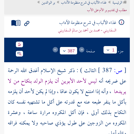
الرئيسية
غذاء الألباب في شرح منظومة الآداب
بر الوالدين
تراجم الأعلام
مطلب في تقديم بر الأم على الأب
غذاء الألباب في شرح منظومة الآداب
السفاريني - محمد بن أحمد بن سالم السفاريني
جزء
صفحة
1
387
[
ص:
387 ]
الثالث ) : ذكر
شيخ الإسلام
أغدق الله الرحمة
على ضريحه أنه
ليس لأحد الأبوين أن يلزم الولد بنكاح من لا
يريدها
، وأنه إذا امتنع لا يكون عاقا ، وإذا لم يكن لأحد أن يلزمه
بأكل ما ينفر طبعه عنه مع قدرته على أكل ما تشتهيه نفسه كان
النكاح بذلك أولى ، فإن أكل المكروه مرارة ساعة ، وعشرة
المكروه من الزوجين على طول يؤذي صاحبه ولا يمكنه فراقه
والله أعلم .