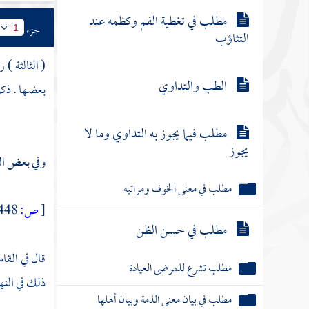
مطلب في تغطية الفم وكظمه عند
جزء
1
التثاؤب
( الثالثة )
الطب والتداوي
بعضها . ذك
مطلب فيما يجوز به التداوي وما لا
يجوز
وفي بعض ال
مطلب في معنى الخوف ومراتبه
[
ص:
448 ]
مطلب في حسن الظن
قال في الق
مطلب تشرع للمرضى العيادة
ذلك في النهاي
مطلب في بيان معنى الذمة وبيان أهلها