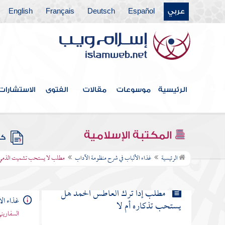
عربي
Español
Deutsch
Français
English
مطلب إن الله يحب العطاس ويكره
التثاؤب
مطلب فيما يقول العاطس وما يقول
له المشمت
الرئيسية
موسوعات
مقالات
الفتوى
الاستشارات
فوائد في العطاس
المكتبة الإسلامية
كتب
مطلب لا يستحب تشميت الذمي
الرئيسية
غذاء الألباب في شرح منظومة الآداب
مطلب لا يستحب تشميت الذمي
مطلب إذا ترك العاطس الحمد هل
غذاء ال
يستحب تذكاره أم لا
السفاريني