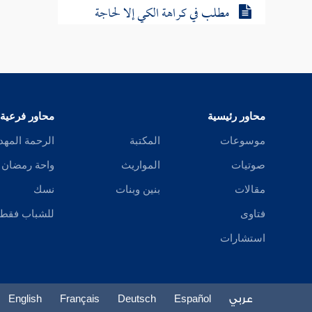
مطلب في كراهة الكي إلا لحاجة
مطلب في جواز الرقية بالقرآن
فائدة فيما يكتب للخوف من العدو
محاور رئيسية
محاور فرعية
مطلب في جواز الوسم بغير الوجه
موسوعات
المكتبة
الرحمة المهد
صوتيات
المواريث
واحة رمضان
مطلب في حكم جز ذيل الخيل
مقالات
بنين وبنات
نسك
فتاوى
للشباب فقط
مطلب يكره جز أعراف الخيل
استشارات
مطلب في الحث على اقتناء الخيل
وأنها معقود بنواصيها الخير
عربي
Español
Deutsch
Français
English