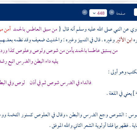
صفحة
448
 روي عن النبي صلى الله عليه وسلم أنه قال {
من سبق العاطس بالحمد
أمن م
ره
ابن الأثير
وغيره . قال في التمييز وغيره : والحديث ضعيف وقد نظمه بعضهم 
من يستبق عاطسا بالحمد يأمن من شوص ولوص وعلوص كذا وردا 
يليه داء البطن والضرس اتبع رشد
كتب وهو أولى :
فالداء في الضرس شوص ثم في أذن لوص وفي الب
يعني في اللغة .
اموس : الشوص وجع الضرس والبطن ، وقال في العلوص كسنور التخمة ووجع 
ة . فظهر بما قلنا أولوية الشعر الثاني والله الموفق .