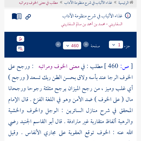
الرئيسية
غذاء الألباب في شرح منظومة الآداب
مطلب في معنى الخوف ومراتبه
تراجم الأعلام
غذاء الألباب في شرح منظومة الآداب
السفاريني - محمد بن أحمد بن سالم السفاريني
جزء
صفحة
1
460
[
ص:
460 ]
مطلب : في
معنى الخوف ومراتبه
: ورجح على
الخوف الرجا عند بأسه ولاق بحسن الظن ربك تسعد ( ورجح )
أي غلب وميز ، من رجح الميزان يرجح مثلثة رجوحا ورجحانا
مال ( على الخوف ) ضد الأمن وهو في اللغة الفزع . قال الإمام
المحقق في شرح منازل السائرين : الوجل والخوف والخشية
والرهبة ألفاظ متقاربة غير مترادفة . قال
أبو القاسم الجنيد
رضي
الله عنه : الخوف توقع العقوبة على مجاري الأنفاس . وقيل