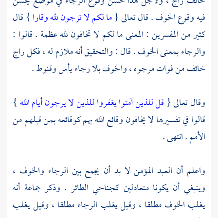
خائف راج ، ولأجل هذا حسن وقوع الرجاء في موضع يحسن
فيه وقوع الخوف . قال تعالى {
ما لكم لا ترجون لله وقارا
} قال
كثير من المفسرين : المعنى ما لكم لا تخافون لله عظمة . قالوا :
والرجاء بمعنى الخوف . قال : والتحقيق أنه ملازم له ، فكل راج
خائف من فوات مرجوه ، والخوف بلا رجاء يأس وقنوط .
وقال تعالى {
قل للذين آمنوا يغفروا للذين لا يرجون أيام الله
}
قالوا في تفسيرها لا يخافون وقائع الله بهم كوقائعه بمن قبلهم من
الأمم . انتهى .
واعلم أن العبد المؤمن لا بد أن يجمع بين الرجاء والخوف ،
وينبغي أن يكونا متعادلين كجناحي الطائر . وذكر جماعة أنه
يغلب الخوف مطلقا ، وقيل يغلب الرجاء مطلقا ، وقيل يغلب