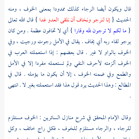
قال ويكون أيضا الرجاء كذلك ممدودا بمعنى الخوف ، ومنه
الحديث {
إنا لنرجو ونخاف أن نلقى العدو غدا
} قال الله تعالى
{
ما لكم لا ترجون لله وقارا
} أي لا تخافون عظمة . ومن كان
يرجو لقاء ربه أي يخاف . يقال في الأمل رجوت ورجيت ، وفي
الخوف بالواو لا غير . قال بعضهم : إذا استعملته العرب في
الخوف ألزمته لأحرف النفي ولم تستعمله مفردا إلا في الأمل
والطمع وفي ضمنه الخوف ، إلا أن يكون ما يؤمله . قال في
المطالع : وهذا الحديث يرد قول هذا فقد استعملته بغير لا . انتهى
.
وقال الإمام المحقق في شرح منازل السائرين : الخوف مستلزم
للرجاء ، والرجاء مستلزم للخوف ، فكل راج خائف ، وكل