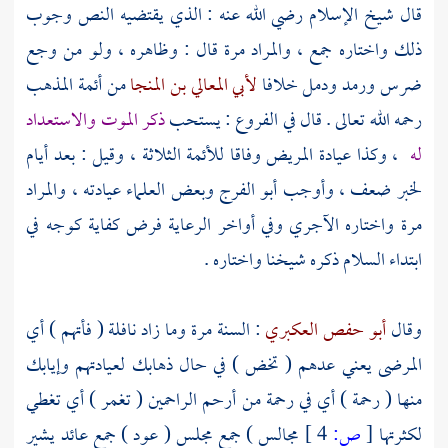
قال
شيخ الإسلام
رضي الله عنه : الذي يقتضيه النص وجوب
ذلك واختاره جمع ، والمراد مرة قال : وظاهره ، ولو من وجع
ضرس ورمد ودمل خلافا
لأبي المعالي بن المنجا
من أئمة المذهب
رحمه الله تعالى . قال في الفروع : يستحب
ذكر الموت والاستعداد
له
، وكذا عيادة المريض وفاقا للأئمة الثلاثة ، وقيل : بعد أيام
لخبر ضعف ، وأوجب
أبو الفرج
وبعض العلماء عيادته ، والمراد
مرة واختاره
الآجري
وفي أواخر الرعاية فرض كفاية كوجه في
ابتداء السلام ذكره شيخنا واختاره .
وقال
أبو حفص العكبري
: السنة مرة وما زاد نافلة ( فأتهم ) أي
المرضى يعني عدهم ( تخض ) في حال ذهابك لعيادتهم وإيابك
منها ( رحمة ) أي في رحمة من أرحم الراحمين ( تغمر ) أي تغطي
لكثرتها
[
ص:
4 ]
مجالس ) جمع مجلس ( عود ) جمع عائد يشير