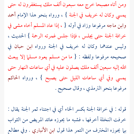
ومن أتاه مصبحا خرج معه سبعون ألف ملك يستغفرون له حتى
يمسي وكان له خريف في الجنة
} ، ورواه بنحو هذا الإمام
أحمد
وابن ماجه
مرفوعا وزاد في أوله {
، إذا عاد المسلم أخاه مشى في
خرافة الجنة حتى يجلس ، فإذا جلس غمرته الرحمة
} الحديث ،
وليس عندهما وكان له خريف في الجنة ورواه
ابن حبان
في
صحيحه مرفوعا ولفظه : {
ما من مسلم يعود مسلما إلا يبعث
الله إليه سبعين ألف ملك يصلون عليه في أي ساعات النهار حتى
يمسي وفي أي ساعات الليل حتى يصبح
} ، ورواه
الحاكم
مرفوعا بنحو
الترمذي
، وقال صحيح .
قوله : في خرافة الجنة بكسر الخاء أي في اجتناء ثمر الجنة يقال :
خرفت النخلة أخرفها ، فشبه ما يحوزه عائد المريض من الثواب
بما يحوزه المخترف من التمر هذا قول
ابن الأنباري
. وفي مطالع