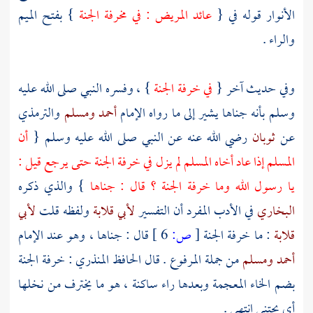
الأنوار قوله في {
عائد المريض : في مخرفة الجنة
} بفتح الميم
والراء .
وفي حديث آخر {
في خرفة الجنة
} ، وفسره النبي صلى الله عليه
وسلم بأنه جناها يشير إلى ما رواه الإمام
أحمد
ومسلم
والترمذي
عن
ثوبان
رضي الله عنه عن النبي صلى الله عليه وسلم {
أن
المسلم إذا عاد أخاه المسلم لم يزل في خرفة الجنة حتى يرجع قيل :
يا رسول الله وما خرفة الجنة ؟ قال : جناها
} والذي ذكره
البخاري
في الأدب المفرد أن التفسير
لأبي قلابة
ولفظه قلت
لأبي
قلابة
: ما خرفة الجنة
[
ص:
6 ]
قال : جناها ، وهو عند الإمام
أحمد
ومسلم
من جملة المرفوع . قال
الحافظ المنذري
: خرفة الجنة
بضم الخاء المعجمة وبعدها راء ساكنة ، هو ما يخترف من نخلها
أي يجتنى انتهى .