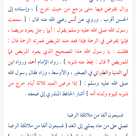
يزال يخوض فيها حتى يرجع من حيث خرج
} ، وإسناده إلى
الحسن أقرب . وروي عن
أنس
رضي الله عنه قال : {
سمعت
رسول الله صلى الله عليه وسلم يقول : أيما رجل يعود مريضا ،
فإنما يخوض في الرحمة فإذا قعد عند المريض غمرته الرحمة قال :
فقلت : يا رسول الله هذا للصحيح الذي يعود المريض فما
للمريض ؟ قال : يحط عنه ذنوبه
} . رواه الإمام
أحمد
ورواه
ابن
أبي الدنيا
والطبراني
في الصغير ، والأوسط ، وزاد فقال رسول الله
صلى الله عليه وسلم : {
إذا مرض العبد ثلاثة أيام خرج من
ذنوبه كيوم ولدته أمه
} أشار
الحافظ المنذري
إلى ضعفه .
فسبعون ألفا من ملائكة الرضا
تصلي على من عاد يمشي إلى الغد ( فسبعون ألفا من ملائكة الرضا