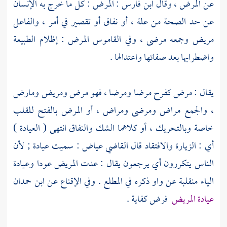
عن المرض ، وقال
ابن فارس :
المرض : كل ما خرج به الإنسان
عن حد الصحة من علة ، أو نفاق أو تقصير في أمر ، والفاعل
مريض وجمعه مرضى ، وفي القاموس المرض : إظلام الطبيعة
واضطرابها بعد صفائها واعتدالها .
يقال : مرض كفرح مرضا ومرضا ، فهو مرض ومريض ومارض
، والجمع مراض ومرضى ومراض ، أو المرض بالفتح للقلب
خاصة وبالتحريك ، أو كلاهما الشك والنفاق انتهى ( العيادة )
أي : الزيارة والافتقاد قال القاضي
عياض
: سميت عيادة ; لأن
الناس يتكررون أي يرجعون يقال : عدت المريض عودا وعيادة
الياء منقلبة عن واو ذكره في المطلع . وفي الإقناع عن
ابن حمدان
عيادة المريض
فرض كفاية .