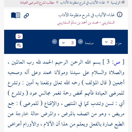
الرئيسية
غذاء الألباب في شرح منظومة الآداب
مطلب تشرع للمرضى العيادة
تراجم الأعلام
غذاء الألباب في شرح منظومة الآداب
السفاريني - محمد بن أحمد بن سالم السفاريني
جزء
صفحة
2
3
[
ص:
3 ]
بسم الله الرحمن الرحيم الحمد لله رب العالمين ،
والصلاة والسلام على سيدنا ومولانا
محمد
وعلى آله وصحبه
أجمعين ( قال المؤلف ) رحمه الله تعالى ونفعنا به آمين : وتشرع
للمرضى العيادة فأتهم تخض رحمة تغمر مجالس عود ( وتشرع )
أي : تسن وتندب كما في المنتهى ، والإقناع ( للمرضى ) : جمع
مريض ، وهو من اتصف بالمرض ، والمرض حالة خارجة عن
الطبع ضارة بالفعل ويعلم من هذا أن الآلام ، والأورام أعراض