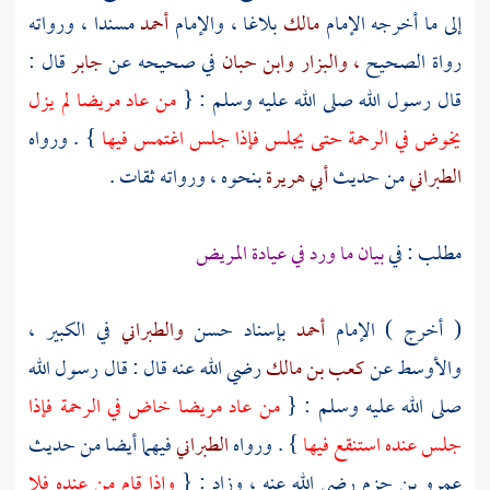
إلى ما أخرجه الإمام
مالك
بلاغا ، والإمام
أحمد
مسندا ، ورواته
رواة الصحيح
، والبزار
وابن حبان
في صحيحه عن
جابر
قال :
قال رسول الله صلى الله عليه وسلم : {
من عاد مريضا لم يزل
يخوض في الرحمة حتى يجلس فإذا جلس اغتمس فيها
} . ورواه
الطبراني
من حديث
أبي هريرة
بنحوه ، ورواته ثقات .
مطلب : في
بيان ما ورد في عيادة المريض
( أخرج ) الإمام
أحمد
بإسناد حسن
والطبراني
في الكبير ،
والأوسط عن
كعب بن مالك
رضي الله عنه قال : قال رسول الله
صلى الله عليه وسلم : {
من عاد مريضا خاض في الرحمة فإذا
جلس عنده استنقع فيها
} . ورواه
الطبراني
فيهما أيضا من حديث
عمرو بن حزم
رضي الله عنه ، وزاد : {
وإذا قام من عنده فلا