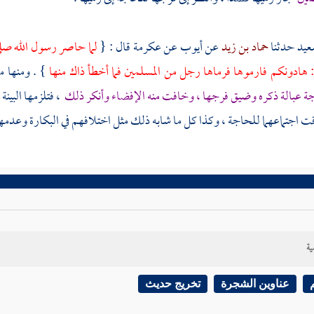
عيد
حدثنا
حماد بن زيد
عن
أيوب
عن
عكرمة
قال : {
لما حاصر رسول الله صلى
: هادونكم فارموها فرماها رجل من المسلمين فما أخطأ ذاك منها
} . ومنها م
ة عبالة ذكره وضيق فرجها ، وخافت منه الإفضاء وأنكر ذلك
، فتلزمها البين
ت اجتماعهما للحاجة ، وكذا كل ما شابه ذلك مثل اختلافهم في البكارة وعدمها و
ية
عناوين الشجرة
تخريج حديث