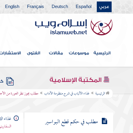
عربي
Español
Deutsch
Français
English
مطلب تشرع للمرضى العيادة
مطلب في بيان معنى الذمة وبيان أهلها
مطلب يطب الرجل الأنثى والأنثى
الرجل للضرورة
الرئيسية
موسوعات
مقالات
الفتوى
الاستشارات
مطلب تكره الحقنة بلا حاجة
المكتبة الإسلامية
كتب
مطلب يجوز نظر العورة من الأجنبي
الرئيسية
غذاء الألباب في شرح منظومة الآداب
مطلب يجوز نظر العورة من الأج
في مواضع
غذاء ال
مطلب في حكم قطع البواسير
السفاريني