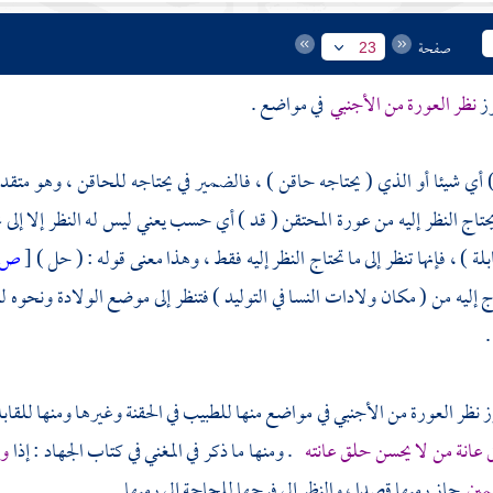
صفحة
23
ز
نظر العورة من الأجنبي
في مواضع .
) أي شيئا أو الذي ( يحتاجه حاقن ) ، فالضمير في يحتاجه للحاقن ، وهو متقد
حتاج النظر إليه من عورة المحتقن ( قد ) أي حسب يعني ليس له النظر إلا إلى م
بلة ) ، فإنها تنظر إلى ما تحتاج النظر إليه فقط ، وهذا معنى قوله : ( حل )
[
ص:
تاج إليه من ( مكان ولادات النسا في التوليد ) فتنظر إلى موضع الولادة ونحوه
.
ز نظر العورة من الأجنبي في مواضع منها للطبيب في الحقنة وغيرها ومنها للقابلة .
عانة من لا يحسن حلق عانته
. ومنها ما ذكر في المغني في كتاب الجهاد : إذا
وق
مين
جاز رميها قصدا ، والنظر إلى فرجها للحاجة إلى رميها .