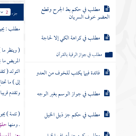
مطلب في حكم بط الجرح وقطع
جزء
2
العضو خوف السريان
مطلب : يجو
مطلب في كراهة الكي إلا لحاجة
( وينظر ما 
مطلب في جواز الرقية بالقرآن
المريض ما ي
التولد ( كقا
فائدة فيما يكتب للخوف من العدو
إلى ) ما تح
وتقدم قريبا 
مطلب في جواز الوسم بغير الوجه
( تتمة ) يجو
مطلب في حكم جز ذيل الخيل
. ومنها
حلق 
يعني للمسل