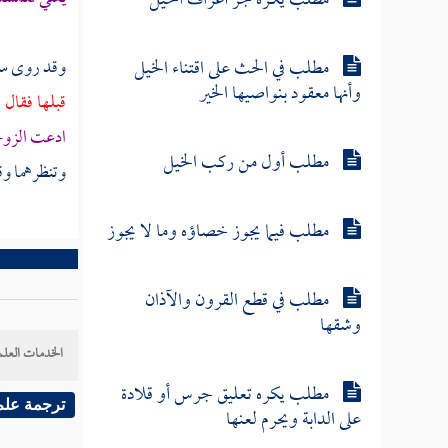
مطلب يكره جز أعراف الخيل
مطلب في الحث على اقتناء الخيل
وقد روى
س
وأنها معقود بنواصيها الخير
قبلها فقال 
ادعت الزوج
مطلب أول من ركب الخيل
وتنظرهما وق
مطلب فيما يجوز خصاؤه وما لا يجوز
مطلب في قطع القرون والآذان
وشقها
الخدمات العلم
مطلب يكره تعليق جرس أو قلادة
ترجمة علم
على الدابة ويحرم لعنها