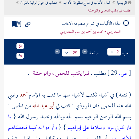
الرئيسية
غذاء الألباب في شرح منظومة الآداب
مطلب في جواز الرقية بالقرآن
تراجم الأعلام
مطلب فيما يكتب للحمى والوحشة
غذاء الألباب في شرح منظومة الآداب
السفاريني - محمد بن أحمد بن سالم السفاريني
جزء
صفحة
2
29
[
ص:
29 ]
مطلب :
فيما يكتب للحمى ، والوحشة
.
( تتمة ) في أشياء تكتب لأشياء منها ما كتب به الإمام
أحمد
رضي
الله عنه للحمى قال
المروذي
: كتب لي
أبو عبد الله
من الحمى :
بسم الله الرحمن الرحيم بسم الله وبالله
ومحمد
رسول الله {
يا
نار كوني بردا وسلاما على إبراهيم
} {
وأرادوا به كيدا فجعلناهم
الأخسرين
} اللهم رب
جبريل
وميكائيل
وإسرافيل
اشف