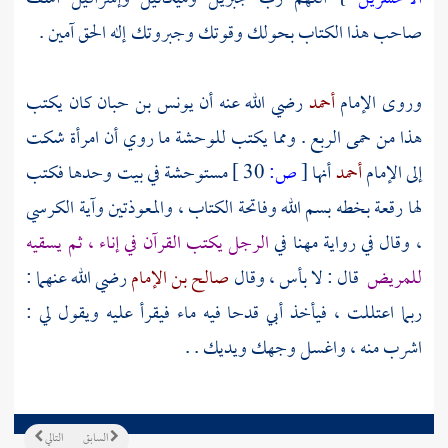
صاحب هذا الكتاب بحولك وقوتك وجبروتك إله الحق آمين .
وروى الإمام
أحمد
رضي الله عنه أن
يونس بن حبان
كان يكتب
هذا من حمى الربع . ومما يكتب للوحشة ما روي أن امرأة شكت
إلى الإمام
أحمد
أنها
[
ص:
30 ]
مستوحشة في بيت وحدها فكتب
لها رقعة بخطه بسم الله وفاتحة الكتاب ، والمعوذتين وآية الكرسي
، وقال في رواية
مهنا
في
الرجل يكتب القرآن في إناء ، ثم يسقيه
للمريض
قال : لا بأس ، وقال
صالح بن الإمام
رضي الله عنهما :
ربما اعتللت ، فيأخذ أبي قدحا فيه ماء فيقرأ عليه ويقول لي :
اشرب منه ، واغسل وجهك ويديك . .
السابق
التالي