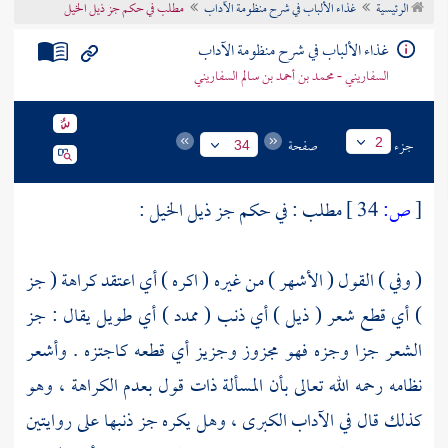
الرئيسية
غذاء الألباب في شرح منظومة الآداب
مطلب في حكم جز ذيل الخيل
تراجم الأعلام
غذاء الألباب في شرح منظومة الآداب
السفاريني - محمد بن أحمد بن سالم السفاريني
جزء
صفحة
2
34
[
ص:
34 ]
مطلب : في حكم جز ذيل الخيل :
( وفي ) القول ( الأشهر ) من غيره ( اكره ) أي اعتقد كراهة ( جز
) أي قطع شعر ( ذيل ) أي ذنب ( ممدد ) أي طويل يقال : جز
الشعر جزا وجزه فهو مجزوز وجزيز أي قطعه كاجتزه . وأشعر
نظامه رحمه الله تعالى بأن المسألة ذات قول بعدم الكراهة ، وهو
كذلك قال في الآداب الكبرى ، وهل يكره جز ذنبها على روايتين