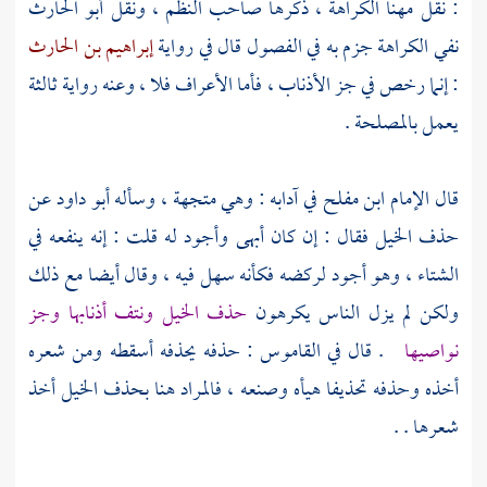
: نقل
مهنا
الكراهة ، ذكرها صاحب النظم ، ونقل
أبو الحارث
نفي الكراهة جزم به في الفصول قال في رواية
إبراهيم بن الحارث
: إنما رخص في جز الأذناب ، فأما الأعراف فلا ، وعنه رواية ثالثة
يعمل بالمصلحة .
قال الإمام
ابن مفلح
في آدابه : وهي متجهة ، وسأله
أبو داود
عن
حذف الخيل فقال : إن كان أبهى وأجود له قلت : إنه ينفعه في
الشتاء ، وهو أجود لركضه فكأنه سهل فيه ، وقال أيضا مع ذلك
ولكن لم يزل الناس يكرهون
حذف الخيل ونتف أذنابها وجز
نواصيها
. قال في القاموس : حذفه يحذفه أسقطه ومن شعره
أخذه وحذفه تحذيفا هيأه وصنعه ، فالمراد هنا بحذف الخيل أخذ
شعرها . .