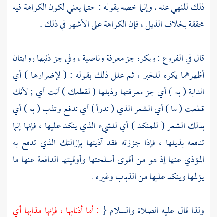
ذلك للنهي عنه ، وإنما خصه بقوله : حتما يعني لكون الكراهة فيه
محققة بخلاف الذيل ، فإن الكراهة على الأشهر في ذلك .
قال في الفروع : ويكره جز معرفة وناصية ، وفي جز ذنبها روايتان
أظهرهما يكره للخبر ، ثم علل ذلك بقوله : ( لإضرارها ) أي
الدابة ( به ) أي جز معرفتها وذيلها ( لقطعك ) أنت أي ; لأنك
قطعت ( ما ) أي الشعر الذي ( تدرأ ) أي تدفع وتذب ( به ) أي
بذلك الشعر ( للمنكد ) أي للشيء الذي ينكد عليها ، فإنها إنما
تدفعه بذيلها ، فإذا جززته فقد آذيتها بإزالتك الذي تدفع به
المؤذي عنها إذ هو من أقوى أسلحتها وأوقيتها الدافعة عنها ما
يؤلمها وينكد عليها من الذباب وغيره .
ولذا قال عليه الصلاة والسلام {
: أما أذنابها ، فإنها مذابها أي