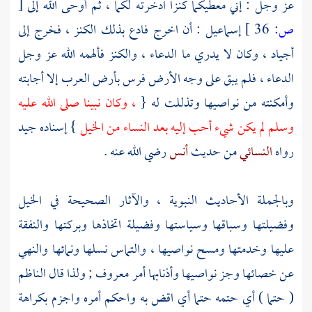
عز وجل : إني معطيكما كنزا ادخرته لكما ، ثم أوحى الله إلى
[
ص:
36 ]
إسماعيل
: أن اخرج فادع بذلك الكنز ، فخرج إلى
أجياد ، وكان لا يدري ما الدعاء ، والكنز فألهمه الله عز وجل
الدعاء ، فلم يبق على وجه الأرض فرس بأرض
العرب
إلا أجابته
وأمكنته من نواصيها وتذللت له {
، وكان نبينا صلى الله عليه
وسلم لم يكن شيء أحب إليه بعد النساء من الخيل
} إسناده جيد
رواه
النسائي
من حديث
أنس
رضي الله عنه .
وبالجملة الأحاديث النبوية ، والآثار الصحيحة في الخيل
وفضيلتها وسباقها وسياستها وفضيلة اتخاذها وبركتها والنفقة
عليها وخدمتها ومسح نواصيها ، والتماس نسلها ونمائها والنهي
عن خصائها وجز نواصيها وأذنابها أمر معروف ; ولذا قال
الناظم
( حتما ) أي حتمه حتما أي اقض به واحكم أمره واجزم بكراهة