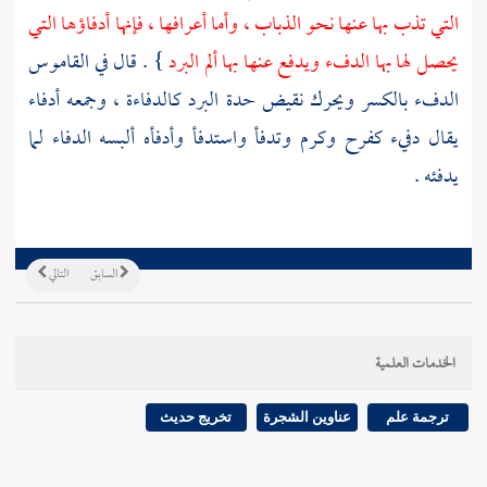
التي تذب بها عنها نحو الذباب ، وأما أعرافها ، فإنها أدفاؤها التي
يحصل لها بها الدفء ويدفع عنها بها ألم البرد
} . قال في القاموس
الدفء بالكسر ويحرك نقيض حدة البرد كالدفاءة ، وجمعه أدفاء
يقال دفيء كفرح وكرم وتدفأ واستدفأ وأدفأه ألبسه الدفاء لما
يدفئه .
السابق
التالي
الخدمات العلمية
ترجمة علم
عناوين الشجرة
تخريج حديث