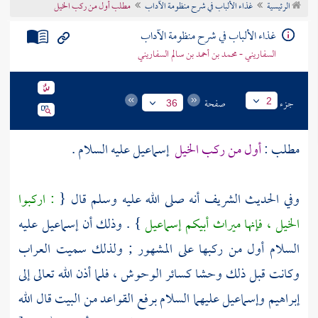
الرئيسية
غذاء الألباب في شرح منظومة الآداب
مطلب أول من ركب الخيل
تراجم الأعلام
غذاء الألباب في شرح منظومة الآداب
السفاريني - محمد بن أحمد بن سالم السفاريني
جزء
صفحة
2
36
مطلب :
أول من ركب الخيل
إسماعيل
عليه السلام .
وفي الحديث الشريف أنه صلى الله عليه وسلم قال {
: اركبوا
الخيل ، فإنها ميراث أبيكم
إسماعيل
} . وذلك أن
إسماعيل
عليه
السلام أول من ركبها على المشهور ; ولذلك سميت العراب
وكانت قبل ذلك وحشا كسائر الوحوش ، فلما أذن الله تعالى إلى
إبراهيم
وإسماعيل
عليهما السلام برفع القواعد من
البيت
قال الله