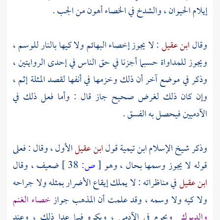
إيلام الحيوان ، والشدخ في الخصاء أهون من الجب .
وقال
ابن عقيل
: لا يجوز إخصاء البهائم ولا كيها بالنار للوسم ،
ويجوز للمداواة حسبما أجزنا في حق الناس في إحدى الروايتين ،
وذكر في موضع آخر أن ذلك وخزمها في أنفها لقصد المثلة إثم ،
وإن كان ذلك لغرض صحيح جاز قال : وأما فعل ذلك في
الآدميين فيحصل به الفسق .
وذكر شيخ الإسلام
ابن تيمية
قول
ابن عقيل
الأول ، وقال : فعلى
قوله لا يجوز وسمها بحال ، وهو
[
ص:
38 ]
ضعيف ، وقال
ابن عقيل
في مناظراته : لا يملك إيقاع الأضرار بمثله ولا جراحه
ولا كيه ولا وسمه ، وقد علمت أن المذهب جواز
خصاء الغنم
والديوك
ويحرم في الآدمي ، ويكره فيما عدا ذلك ، وعند