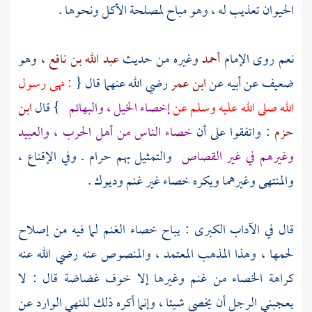
الحيوان تعذيب له ، وهو مباح لمصلحة الأكل ونحوها .
نعم روى الإمام
أحمد
وغيره من حديث
عبد الله بن نافع
، وهو
ضعيف عن أبيه عن
ابن عمر
رضي الله عنهما قال {
: نهى رسول
الله صلى الله عليه وسلم عن
إخصاء الخيل ، والبهائم
} قال
ابن
حزم
: واتفقوا على أن
خصاء الناس من أهل الحرب ، والعبيد
وغيرهم في غير القصاص
والتمثيل بهم حرام . وفي الإقناع ،
والمنتهى وغيرهما ويكره خصاء غير غنم وديوك .
قال في الآداب الكبرى : يباح خصاء الغنم لما فيه من إصلاح
لحمها ، وهذا المذهب المعتمد ، والمنصوص عنه رضي الله عنه
كراهة الخصاء من غنم وغيرها إلا خوف غضاضة قال : لا
يعجبني الرجل أن يخصي شيئا ، وإنما أكره ذلك للنهي الوارد عن