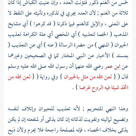
خمس من الغنم ذكور فتؤنث العدد ، وإن عنيت الكباش إذا كان
ثلاثة من الغنم ; لأن العدد يجري في تذكيره وتأنيثه على اللفظ لا
على المعنى ، والإبل كالغنم فيما ذكرنا ( قد كرهوا ) أي مشايخ
المذهب ( الخصا لتعذيبه ) أي المخصي أي علة الكراهة تعذيب
الحيوان ( المنهي ) من حضرة الرسالة ( عنه ) أي عن التعذيب (
بمسند ) الأخبار عن النبي المختار كما في الصحيحين وغيرهما
عن
ابن عمر
رضي الله عنهما أن رسول الله صلى الله عليه وسلم
قال ( {
لعن الله من مثل بالحيوان
} وفي رواية ( {
لعن الله من
اتخذ شيئا فيه الروح غرضا
} .
وهذا النهي للتحريم ; لأنه تعذيب للحيوان وإتلاف لنفسه
وتضييع لماليته وتفويت لذكاته إن كان يذكى أو لمنفعته إن لم يكن
يذكى بخلاف الخصاء ، فإنه لمصلحة راجحة فلا يحرم ولأن ذبح