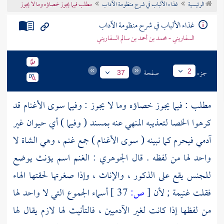
الرئيسية
غذاء الألباب في شرح منظومة الآداب
مطلب فيما يجوز خصاؤه وما لا يجوز
تراجم الأعلام
غذاء الألباب في شرح منظومة الآداب
السفاريني - محمد بن أحمد بن سالم السفاريني
جزء
صفحة
2
37
مطلب : فيما يجوز خصاؤه وما لا يجوز : وفيما سوى الأغنام قد
كرهوا الخصا لتعذيبه المنهي عنه بمسند ( وفيما ) أي حيوان غير
آدمي فيحرم كما نبينه ( سوى الأغنام ) جمع غنم ، وهي الشاة لا
واحد لها من لفظه . قال
الجوهري
: الغنم اسم يؤنث يوضع
للجنس يقع على الذكور ، والإناث ، وإذا صغرتها لحقتها الهاء
فقلت غنيمة ; لأن
[
ص:
37 ]
أسماء الجموع التي لا واحد لها
من لفظها إذا كانت لغير الآدميين ، فالتأنيث لها لازم يقال لها