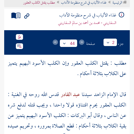
الرئيسية
غذاء الألباب في شرح منظومة الآداب
مطلب يقتل الكلب العقور
تراجم الأعلام
غذاء الألباب في شرح منظومة الآداب
السفاريني - محمد بن أحمد بن سالم السفاريني
جزء
صفحة
2
44
مطلب : يقتل الكلب العقور وإن الكلب الأسود البهيم يتميز
على الكلاب بثلاثة أحكام .
قال الإمام الزاهد سيدنا
عبد القادر
قدس الله روحه في الغنية :
الكلب العقور يحرم اقتناؤه قولا واحدا ، ويجب قتله لدفع شره
عن الناس ، وقال
أبو البركات
: الكلب الأسود البهيم يتميز عن
بقية الكلاب بثلاثة أحكام : قطع الصلاة بمروره ، وتحريم صيده