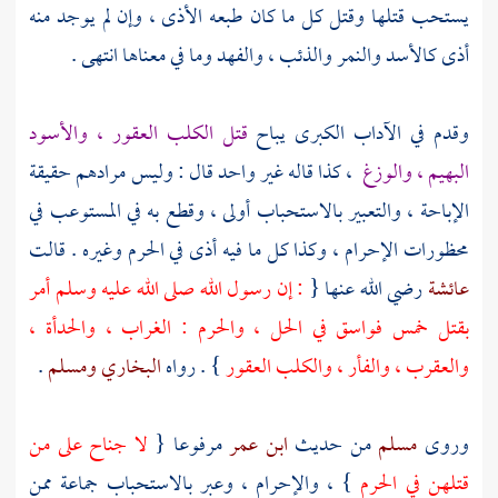
يستحب قتلها وقتل كل ما كان طبعه الأذى ، وإن لم يوجد منه
أذى كالأسد والنمر والذئب ، والفهد وما في معناها انتهى .
وقدم في الآداب الكبرى يباح
قتل الكلب العقور ، والأسود
البهيم ، والوزغ
، كذا قاله غير واحد قال : وليس مرادهم حقيقة
الإباحة ، والتعبير بالاستحباب أولى ، وقطع به في المستوعب في
محظورات الإحرام ، وكذا كل ما فيه أذى في الحرم وغيره . قالت
عائشة
رضي الله عنها {
: إن رسول الله صلى الله عليه وسلم أمر
بقتل خمس فواسق في الحل ، والحرم : الغراب ، والحدأة ،
والعقرب ، والفأر ، والكلب العقور
} . رواه
البخاري
ومسلم
.
وروى
مسلم
من حديث
ابن عمر
مرفوعا {
لا جناح على من
قتلهن في
الحرم
} ، والإحرام ، وعبر بالاستحباب جماعة ممن