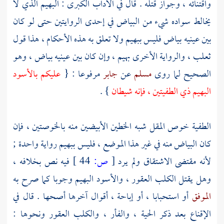
واقتنائه ، وجواز قتله . قال في الآداب الكبرى : البهيم الذي لا
يخالط سواده شيء من البياض في إحدى الروايتين حتى لو كان
بين عينيه بياض فليس ببهيم ولا تعلق به هذه الأحكام ، هذا قول
ثعلب
، والرواية الأخرى بهيم ، وإن كان بين عينيه بياض ، وهو
الصحيح لما روى
مسلم
عن
جابر
مرفوعا : {
عليكم بالأسود
البهيم ذي الطفيتين ، فإنه شيطان
} .
الطفية خوص المقل شبه الخطين الأبيضين منه بالخوصتين ، فإن
كان البياض منه في غير هذا الموضع ، فليس ببهيم رواية واحدة ;
لأنه مقتضى الاشتقاق ولم يرد
[
ص:
44 ]
فيه نص بخلافه ،
وهل يقتل الكلب العقور ، والأسود البهيم وجوبا كما صرح به
الموفق
أو استحبابا ، أو إباحة ، أقوال آخرها أصحها . قال في
الإقناع بعد ذكر الحية ، والفأر ، والكلب العقور ونحوها :