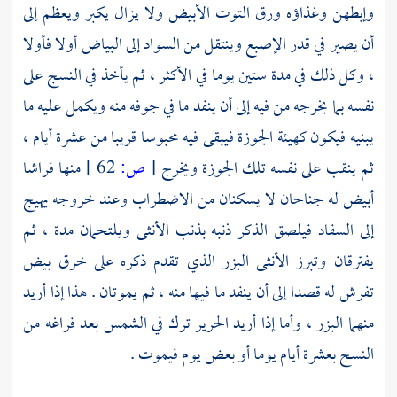
وإبطهن وغذاؤه ورق التوت الأبيض ولا يزال يكبر ويعظم إلى
أن يصير في قدر الإصبع وينتقل من السواد إلى البياض أولا فأولا
، وكل ذلك في مدة ستين يوما في الأكثر ، ثم يأخذ في النسج على
نفسه بما يخرجه من فيه إلى أن ينفد ما في جوفه منه ويكمل عليه ما
يبنيه فيكون كهيئة الجوزة فيبقى فيه محبوسا قريبا من عشرة أيام ،
ثم ينقب على نفسه تلك الجوزة ويخرج
[
ص:
62 ]
منها فراشا
أبيض له جناحان لا يسكنان من الاضطراب وعند خروجه يهيج
إلى السفاد فيلصق الذكر ذنبه بذنب الأنثى ويلتحمان مدة ، ثم
يفترقان وتبرز الأنثى البزر الذي تقدم ذكره على خرق بيض
تفرش له قصدا إلى أن ينفد ما فيها منه ، ثم يموتان . هذا إذا أريد
منهما البزر ، وأما إذا أريد الحرير ترك في الشمس بعد فراغه من
النسج بعشرة أيام يوما أو بعض يوم فيموت .