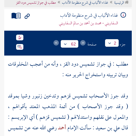
الرئيسية
غذاء الألباب في شرح منظومة الآداب
مطلب في جواز تشميس دود القز
تراجم الأعلام
غذاء الألباب في شرح منظومة الآداب
السفاريني - محمد بن أحمد بن سالم السفاريني
جزء
صفحة
2
62
مطلب : في جواز تشميس دود القز ، وأنه من أعجب المخلوقات
وبيان تربيته واستخراج الحرير منه :
وقد جوز الأصحاب تشميس قزهم وتدخين زنبور وشيا بموقد
( وقد جوز الأصحاب ) من أئمة المذهب المعتد بأقوالهم ،
والمعول على نقلهم واستدلالهم ( تشميس قزهم ) أي الإبريسم :
قال
علي بن سعيد
: سألت الإمام
أحمد
رضي الله عنه عن تشميس