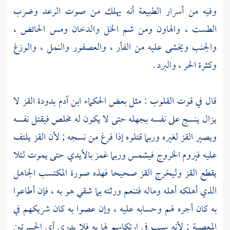
وفيه من أسرار الطبيعة أنه يهلك من صوت الرعد وضرب
الطست ، والهاون ومن شم الخل والدخان ومس الحائض ،
والجنب ويخشى عليه من الفأر ، والعصفور والنمل ، والوزغ
وكثرة الحر ، والبرد .
قال في قوت القلوب : مثل بعض الحكماء ابن
آدم
بدودة القز لا
يزال ينسج على نفسه بجهله حتى لا يكون له مخلص فيقتل نفسه
ويصير القز لغيره وربما قتلوه إذا فرغ من نسجه ; لأن القز يلتف
عليه فيروم الخروج فيشمس وربما غمز بالأيدي حتى يموت لئلا
يقطع القز وليخرج القز صحيحا فهذه صورة المكتسب الجاهل
الذي أهلكه أهله وماله فتنعم ورثته بما شقي هو به ، فإن أطاعوا
به كان أجره لهم وحسابه عليه ، وإن عصوا به كان شريكهم في
المعصية ; لأنه سبب في ارتكابهم لها به فلا يدرى أي الحسرتين