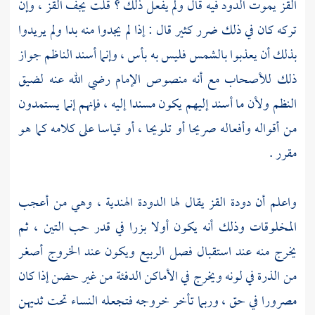
القز يموت الدود فيه قال ولم يفعل ذلك ؟ قلت يجف القز ، وإن
تركه كان في ذلك ضرر كثير قال : إذا لم يجدوا منه بدا ولم يريدوا
بذلك أن يعذبوا بالشمس فليس به بأس ، وإنما أسند
الناظم
جواز
ذلك للأصحاب مع أنه منصوص الإمام رضي الله عنه لضيق
النظم ولأن ما أسند إليهم يكون مسندا إليه ، فإنهم إنما يستمدون
من أقواله وأفعاله صريحا أو تلويحا ، أو قياسا على كلامه كما هو
مقرر .
واعلم أن دودة القز يقال لها الدودة الهندية ، وهي من أعجب
المخلوقات وذلك أنه يكون أولا بزرا في قدر حب التين ، ثم
يخرج منه عند استقبال فصل الربيع ويكون عند الخروج أصغر
من الذرة في لونه ويخرج في الأماكن الدفئة من غير حضن إذا كان
مصرورا في حق ، وربما تأخر خروجه فتجعله النساء تحت ثديهن