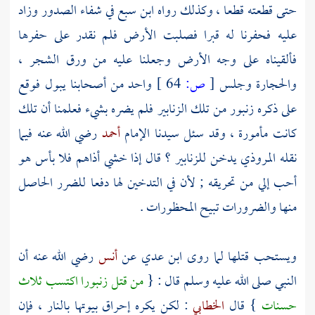
حتى قطعته قطعا ، وكذلك رواه
ابن سبع
في شفاء الصدور وزاد
عليه فحفرنا له قبرا فصلبت الأرض فلم نقدر على حفرها
فألقيناه على وجه الأرض وجعلنا عليه من ورق الشجر ،
والحجارة وجلس
[
ص:
64 ]
واحد من أصحابنا يبول فوقع
على ذكره زنبور من تلك الزنابير فلم يضره بشيء فعلمنا أن تلك
كانت مأمورة ، وقد سئل سيدنا الإمام
أحمد
رضي الله عنه فيما
نقله
المروذي
يدخن للزنابير ؟ قال إذا خشي أذاهم فلا بأس هو
أحب إلي من تحريقه ; لأن في التدخين لها دفعا للضرر الحاصل
منها والضرورات تبيح المحظورات .
ويستحب قتلها لما روى
ابن عدي
عن
أنس
رضي الله عنه أن
النبي صلى الله عليه وسلم قال : {
من قتل زنبورا اكتسب ثلاث
حسنات
} قال
الخطابي
: لكن يكره إحراق بيوتها بالنار ، فإن