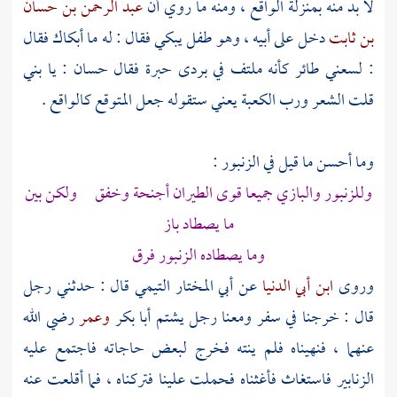
لا بد منه بمنزلة الواقع ، ومنه ما روي أن
عبد الرحمن بن حسان
بن ثابت
دخل على أبيه ، وهو طفل يبكي فقال : له ما أبكاك فقال
: لسعني طائر كأنه ملتف في بردى حبرة فقال
حسان
: يا بني
قلت الشعر ورب
الكعبة
يعني ستقوله جعل المتوقع كالواقع .
وما أحسن ما قيل في الزنبور :
وللزنبور والبازي جميعا قوى الطيران أجنحة وخفق ولكن بين
ما يصطاد باز
وما يصطاده الزنبور فرق
وروى
ابن أبي الدنيا
عن
أبي المختار التيمي
قال : حدثني رجل
قال : خرجنا في سفر ومعنا رجل يشتم
أبا بكر
وعمر
رضي الله
عنهما ، فنهيناه فلم ينته فخرج لبعض حاجاته فاجتمع عليه
الزنابير فاستغاث فأغثناه فحملت علينا فتركناه ، فما أقلعت عنه