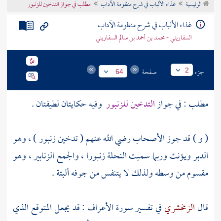
الرئيسية
غذاء الألباب في شرح منظومة الآداب
مطلب في جواز التدخين للزنبور
تراجم الأعلام
غذاء الألباب في شرح منظومة الآداب
السفاريني - محمد بن أحمد بن سالم السفاريني
جزء
صفحة
2
64
مطلب : في جواز
التدخين للزنبور
وفيه حكايتان لطيفتان .
( و ) قد جوز الأصحاب رضي الله عنهم ( تدخين زنبور ) ، وهو
الدبر ويؤنث وربما سميت النحلة زنبورا ، والجمع الزنابير ، وهو
مقسوم من وسطه ولذلك لا يتنفس من جوفه ألبتة .
قال
الزمخشري
في تفسير سورة الأعراف : قد يجعل المتوقع الذي