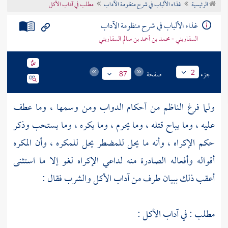
الرئيسية
غذاء الألباب في شرح منظومة الآداب
مطلب في آداب الأكل
تراجم الأعلام
غذاء الألباب في شرح منظومة الآداب
السفاريني - محمد بن أحمد بن سالم السفاريني
جزء
صفحة
2
87
ولما فرغ
الناظم
من أحكام الدواب ومن وسمها ، وما عطف
عليه ، وما يباح قتله ، وما يحرم ، وما يكره ، وما يستحب وذكر
حكم الإكراه ، وأنه ما يحل للمضطر يحل للمكره ، وأن المكره
أقواله وأفعاله الصادرة منه لداعي الإكراه لغو إلا ما استثنى
أعقب ذلك ببيان طرف من آداب الأكل والشرب فقال :
مطلب : في آداب الأكل :