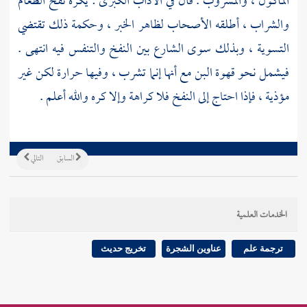
المأكول ، والمشروب . قال في الآداب الكبرى : يكره نفخ الطعام
والشراب ، أطلقه الأصحاب لظاهر الخبر ، وحكمة ذلك تقتضي
التسوية ، وبذلك سوى الشارع بين النفخ والتنفس فيه انتهى .
فيشمل نحو قهوة البن مع أنها إنما تشرب ، وفيها حرارة لكن غير
مؤذية ، فإذا احتاج إلى النفخ فلا كراهة وإلا كره والله أعلم .
السابق
التالي
الخدمات العلمية
ترجمة علم
عناوين الشجرة
تخريج حديث