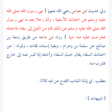
وفي حديث
ابن عباس
رضي الله عنهما {
نهى رسول الله صلى الله
عليه وسلم عن اختناث الأسقية ، وأن رجلا بعد ما نهى رسول
الله صلى الله عليه وسلم عن ذلك قام من الليل إلى سقاء فاختنثه
فخرجت عليه منه حية
} رواه
ابن ماجه
من طريق
زمعة بن
صالح
عن
سلمة بن وهرام
، وبقية إسناده ثقات ، وقوله : عن
اختناث السقاء يقال خنث السقاء وأخنثه إذا كسر فمه إلى خارج
فشرب منه .
مطلب : في إبانة الشاب القدح عن فيه ثلاثا .
( تنبيهات ) :