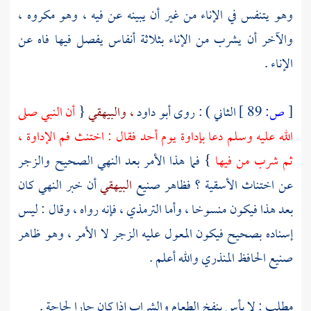
وهو يتنفس في الإناء من غير أن يبينه عن فيه ، وهو مكروه ،
والآخر أن يشرب من الإناء بثلاثة أنفاس يفصل فيها فاه عن
الإناء .
[
ص:
89 ]
الثاني ) : روى
أبو داود
، والبيهقي
{
أن النبي صلى
الله عليه وسلم دعا بإداوة يوم
أحد
فقال : اختنث فم الإداوة ،
ثم شرب من فيها
} فما هذا الأمر بعد النهي الصحيح والزجر
عن اختناث الأسقية ؟ فظاهر صنيع
البيهقي
أن خبر النهي كان
بعد هذا فيكون منسوخا ، وأما
الترمذي
، فإنه رواه ، وقال : ليس
إسناده بصحيح فيكون المعول عليه الزجر لا الأمر ، وهو ظاهر
صنيع الحافظ المنذري والله أعلم .
مطلب : لا بأس بنفخ الطعام والشراب إذا كان حارا لحاجة .