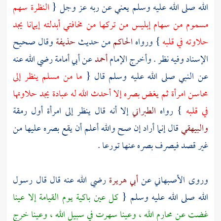
الله صلى الله عليه وسلم يعني عن ربه عز وجل {
النظرة سهم
مسموم من سهام إبليس من تركها من مخافتي أبدلته إيمانا يجد
حلاوته في قلبه
} ورواه
الحاكم
من حديث
حذيفة
وقال صحيح
الإسناد وفيه نظر . وأخرج الإمام
أحمد
عن
أبي أمامة
رضي الله عنه
عن النبي صلى الله عليه وسلم قال {
ما من مسلم ينظر إلى
محاسن امرأة ثم يغض بصره إلا أحدث الله له عبادة يجد حلاوتها
في قلبه
} رواه
الطبراني
إلا أنه قال ينظر إلى امرأة أول رمقة
والبيهقي
قال إنما أراد إن صح والله أعلم أن يقع بصره عليها من
غير قصد فيصرف بصره عنها تورعا .
وروى
الأصبهاني
عن
أبي هريرة
رضي الله عنه قال قال رسول
الله صلى الله عليه وسلم {
كل عين باكية يوم القيامة إلا عينا
غضت عن محارم الله ، وعينا سهرت في سبيل الله ، وعينا خرج