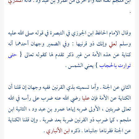
ابن ملجم
لعنه الله والأخرى من
عمرو بن عبد ود
. قاله
المنذري
.
وقال الإمام
الحافظ ابن الجوزي
في التبصرة في قوله صلى الله عليه
وسلم
لعلي
وإنك ذو قرنيها : وفي الضمير وجهان أحدهما أنه
كناية عن هذه الأمة من غير ذكر تقدم لها كقوله تعالى {
حتى
توارت بالحجاب
} يعني الشمس .
الثاني عن الجنة . وأما تسميته بذي القرنين ففيه وجهان إن قلنا أن
الكناية عن الأمة فإن
عليا
رضي الله عنه ضرب على رأسه في الله
تعالى ضربتين ، الأولى ضربه إياها
عمرو بن عبد ود
، الثانية
ابن
ملجم
، كما ضرب ذو القرنين ضربة بعد ضربة . وإن قلنا الكناية
عن الجنة فقرناها جانباها . ذكره
ابن الأنباري
.