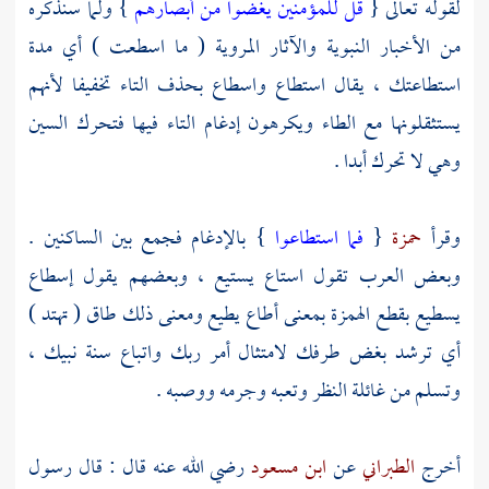
لقوله تعالى {
قل للمؤمنين يغضوا من أبصارهم
} ولما سنذكره
من الأخبار النبوية والآثار المروية ( ما اسطعت ) أي مدة
استطاعتك ، يقال استطاع واسطاع بحذف التاء تخفيفا لأنهم
يستثقلونها مع الطاء ويكرهون إدغام التاء فيها فتحرك السين
وهي لا تحرك أبدا .
وقرأ
حمزة
{
فما استطاعوا
} بالإدغام فجمع بين الساكنين .
وبعض
العرب
تقول استاع يستيع ، وبعضهم يقول إسطاع
يسطيع بقطع الهمزة بمعنى أطاع يطيع ومعنى ذلك طاق ( تهتد )
أي ترشد بغض طرفك لامتثال أمر ربك واتباع سنة نبيك ،
وتسلم من غائلة النظر وتعبه وجرمه ووصبه .
أخرج
الطبراني
عن
ابن مسعود
رضي الله عنه قال : قال رسول