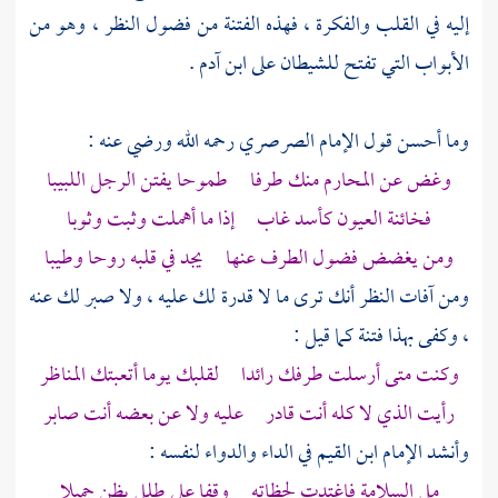
إليه في القلب والفكرة ، فهذه الفتنة من فضول النظر ، وهو من
الأبواب التي تفتح للشيطان على ابن
آدم
.
وما أحسن قول الإمام
الصرصري
رحمه الله ورضي عنه :
وغض عن المحارم منك طرفا طموحا يفتن الرجل اللبيبا
فخائنة العيون كأسد غاب إذا ما أهملت وثبت وثوبا
ومن يغضض فضول الطرف عنها يجد في قلبه روحا وطيبا
ومن آفات النظر أنك ترى ما لا قدرة لك عليه ، ولا صبر لك عنه
، وكفى بهذا فتنة كما قيل :
وكنت متى أرسلت طرفك رائدا لقلبك يوما أتعبتك المناظر
رأيت الذي لا كله أنت قادر عليه ولا عن بعضه أنت صابر
وأنشد الإمام
ابن القيم
في الداء والدواء لنفسه :
مل السلامة فاغتدت لحظاته وقفا على طلل يظن جميلا