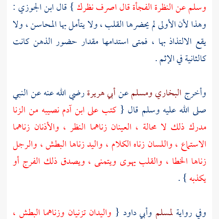
وسلم عن النظرة الفجأة قال اصرف نظرك
} قال
ابن الجوزي
:
وهذا لأن الأولى لم يحضرها القلب ، ولا يتأمل بها المحاسن ، ولا
يقع الالتذاذ بها ، فمتى استدامها مقدار حضور الذهن كانت
كالثانية في الإثم .
وأخرج
البخاري
ومسلم
عن
أبي هريرة
رضي الله عنه عن النبي
صلى الله عليه وسلم قال {
كتب على ابن
آدم
نصيبه من الزنا
مدرك ذلك لا محالة ، العينان زناهما النظر ، والأذنان زناهما
الاستماع ، واللسان زناه الكلام ، واليد زناها البطش ، والرجل
زناها الخطا ، والقلب يهوى ويتمنى ، ويصدق ذلك الفرج أو
يكذبه
} .
وفي رواية
لمسلم
وأبي داود
{
واليدان تزنيان وزناهما البطش ،