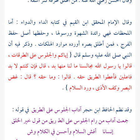
وقال
الحسن
رضي الله عنه : من أطلق طرفه كثر أسفه .
وقال الإمام المحقق
ابن القيم
في كتابه الداء والدواء : أما
اللحظات فهي رائدة الشهوة ورسولها ، وحفظها أصل حفظ
الفرج ، فمن أطلق بصره أورده موارد الهلكات . وذكر فيه أن
النبي صلى الله عليه وسلم قال {
إياكم والجلوس على الطرقات ،
قالوا يا رسول الله مجالسنا ما لنا منها بد ، قال فإن كنتم لا بد
فاعلين فأعطوا الطريق حقه . قالوا : وما حقه ؟ قال : غض
البصر وكف الأذى ، ورد السلام
} .
وقد نظم الحافظ
ابن حجر
آداب الجلوس على الطريق
في قوله :
جمعت آداب من رام الجلوس على الط ريق من قول خير الخلق
إنسانا أفش السلام وأحسن في الكلام وش