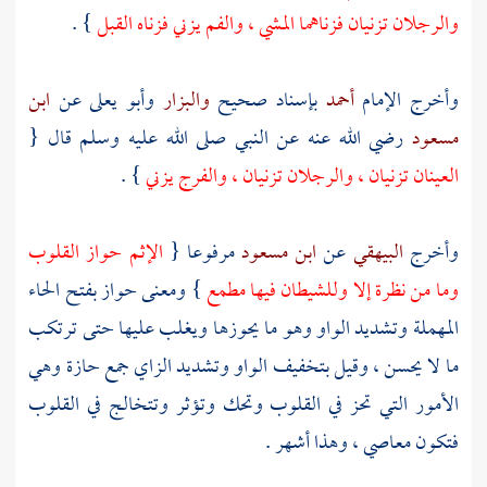
والرجلان تزنيان فزناهما المشي ، والفم يزني فزناه القبل
} .
وأخرج الإمام
أحمد
بإسناد صحيح
والبزار
وأبو يعلى
عن
ابن
مسعود
رضي الله عنه عن النبي صلى الله عليه وسلم قال {
العينان تزنيان ، والرجلان تزنيان ، والفرج يزني
} .
وأخرج
البيهقي
عن
ابن مسعود
مرفوعا {
الإثم حواز القلوب
وما من نظرة إلا وللشيطان فيها مطمع
} ومعنى حواز بفتح الحاء
المهملة وتشديد الواو وهو ما يحوزها ويغلب عليها حتى ترتكب
ما لا يحسن ، وقيل بتخفيف الواو وتشديد الزاي جمع حازة وهي
الأمور التي تحز في القلوب وتحك وتؤثر وتتخالج في القلوب
فتكون معاصي ، وهذا أشهر .