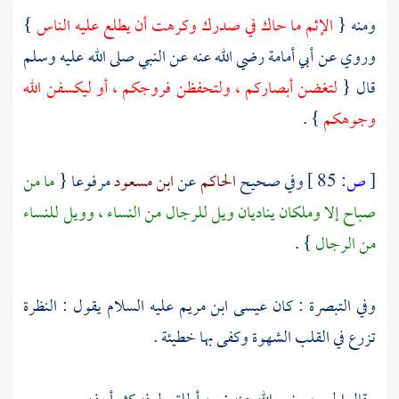
ومنه {
الإثم ما حاك في صدرك وكرهت أن يطلع عليه الناس
}
وروي عن
أبي أمامة
رضي الله عنه عن النبي صلى الله عليه وسلم
قال {
لتغضن أبصاركم ، ولتحفظن فروجكم ، أو ليكسفن الله
وجوهكم
} .
[
ص:
85 ]
وفي صحيح
الحاكم
عن
ابن مسعود
مرفوعا {
ما من
صباح إلا وملكان يناديان ويل للرجال من النساء ، وويل للنساء
من الرجال
} .
وفي التبصرة : كان
عيسى ابن مريم
عليه السلام يقول : النظرة
تزرع في القلب الشهوة وكفى بها خطيئة .