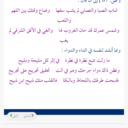
[
ص:
87 ]
إلى أن قال :
شاب الصبا والتصابي لم يشب سفها وضاع وقتك بين اللهو
واللعب
وشمس عمرك قد حان الغروب لها والغي في الأفق الشرقي لم
يغب
ومما أنشد لنفسه في الداء والدواء :
ما زلت تتبع نظرة في نظرة في إثر كل مليحة ومليح
وتظن ذاك دواء جرحك وهو في الت تحقيق تجريح على تجريح
فذبحت طرفك باللحاظ وبالبكا فالقلب منك ذبيح ابن ذبيح
السابق
التالي