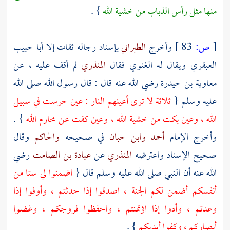
منها مثل رأس الذباب من خشية الله
} .
[
ص:
83 ]
وأخرج
الطبراني
بإسناد رجاله ثقات إلا
أبا حبيب
العبقري
ويقال له
الغنوي
فقال
المنذري
لم أقف عليه ، عن
معاوية بن حيدرة
رضي الله عنه قال : قال رسول الله صلى الله
عليه وسلم {
ثلاثة لا ترى أعينهم النار : عين حرست في سبيل
الله ، وعين بكت من خشية الله ، وعين كفت عن محارم الله
} .
وأخرج الإمام
أحمد
وابن حبان
في صحيحه
والحاكم
وقال
صحيح الإسناد واعترضه
المنذري
عن
عبادة بن الصامت
رضي
الله عنه أن النبي صلى الله عليه وسلم قال {
اضمنوا لي ستا من
أنفسكم أضمن لكم الجنة ، اصدقوا إذا حدثتم ، وأوفوا إذا
وعدتم ، وأدوا إذا اؤتمنتم ، واحفظوا فروجكم ، وغضوا
أبصاركم ، وكفوا أيديكم
} .