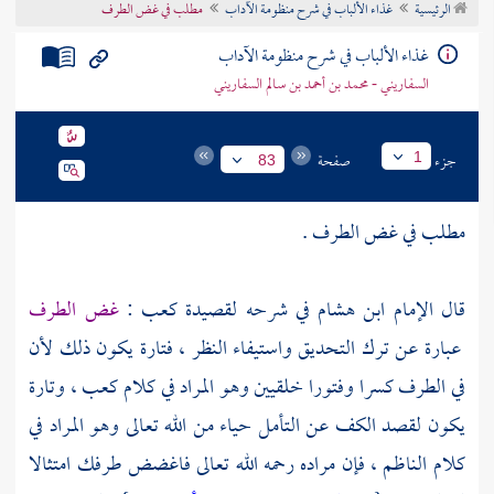
الرئيسية
غذاء الألباب في شرح منظومة الآداب
مطلب في غض الطرف
تراجم الأعلام
غذاء الألباب في شرح منظومة الآداب
السفاريني - محمد بن أحمد بن سالم السفاريني
جزء
صفحة
1
83
مطلب في غض الطرف .
قال الإمام
ابن هشام
في شرحه لقصيدة
كعب
:
غض الطرف
عبارة عن ترك التحديق واستيفاء النظر ، فتارة يكون ذلك لأن
في الطرف كسرا وفتورا خلقيين وهو المراد في كلام
كعب
، وتارة
يكون لقصد الكف عن التأمل حياء من الله تعالى وهو المراد في
كلام
الناظم
، فإن مراده رحمه الله تعالى فاغضض طرفك امتثالا