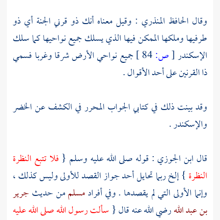
وقال
الحافظ المنذري
: وقيل معناه أنك ذو قرني الجنة أي ذو
طرفيها وملكها الممكن فيها الذي يسلك جميع نواحيها كما سلك
الإسكندر
[
ص:
84 ]
جميع نواحي الأرض شرقا وغربا فسمي
ذا القرنين
على أحد الأقوال .
وقد بينت ذلك في كتابي الجواب المحرر في الكشف عن
الخضر
والإسكندر
.
قال
ابن الجوزي
: قوله صلى الله عليه وسلم {
فلا تتبع النظرة
النظرة
} إلخ ربما تحايل أحد جواز القصد للأولى وليس كذلك ،
وإنما الأولى التي لم يقصدها . وفي أفراد
مسلم
من حديث
جرير
بن عبد الله
رضي الله عنه قال {
سألت رسول الله صلى الله عليه