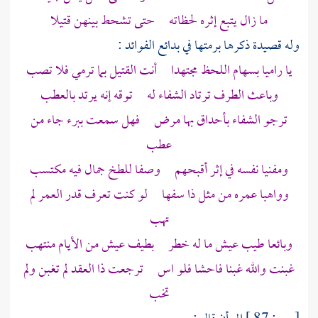
ما زال يتبع إثره لحظاته حتى تشحط بينهن قتيلا
وله قصيدة ذكرها برمتها في بدائع الفوائد :
يا راميا بسهام اللحظ مجتهدا أنت القتيل بما ترمي فلا تصب
وباعث الطرف ترتاد الشفاء له توقه إنه يرتد بالعطب
ترجو الشفاء بأحداق بها مرض فهل سمعت ببرء جاء من
عطب
ومفنيا نفسه في إثر أقبحهم وصفا للطخ جمال فيه مكتسب
وواهبا عمره من مثل ذا سفها لو كنت تعرف قدر العمر لم
تهب
وبائعا طيب عيش ما له خطر بطيف عيش من الأيام منتهب
غبنت والله غبنا فاحشا فلو اس ترجعت ذا العقد لم تغبن ولم
تخب