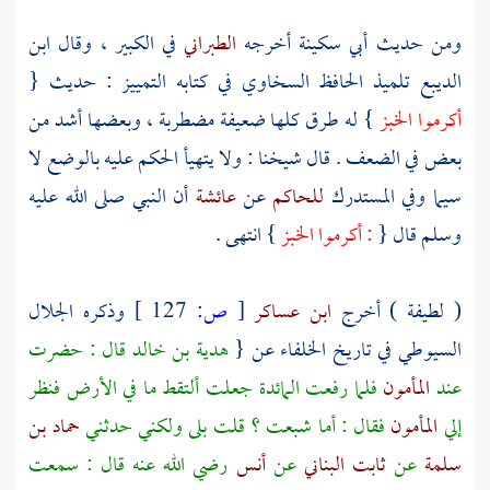
ومن حديث
أبي سكينة
أخرجه
الطبراني
في الكبير ، وقال
ابن
الديبع
تلميذ الحافظ
السخاوي
في كتابه التمييز : حديث {
أكرموا الخبز
} له طرق كلها ضعيفة مضطربة ، وبعضها أشد من
بعض في الضعف . قال شيخنا : ولا يتهيأ الحكم عليه بالوضع لا
سيما وفي المستدرك
للحاكم
عن
عائشة
أن النبي صلى الله عليه
وسلم قال {
: أكرموا الخبز
} انتهى .
( لطيفة ) أخرج
ابن عساكر
[
ص:
127 ]
وذكره
الجلال
السيوطي
في تاريخ الخلفاء عن {
هدية بن خالد
قال : حضرت
عند
المأمون
فلما رفعت المائدة جعلت ألتقط ما في الأرض فنظر
إلي
المأمون
فقال : أما شبعت ؟ قلت بلى ولكني حدثني
حماد بن
سلمة
عن
ثابت البناني
عن
أنس
رضي الله عنه قال : سمعت