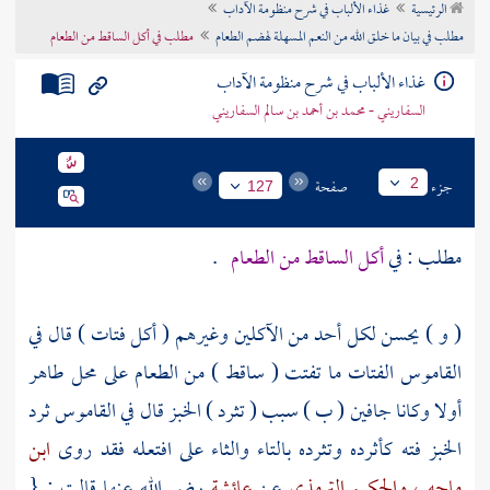
الرئيسية
غذاء الألباب في شرح منظومة الآداب
تراجم الأعلام
مطلب في بيان ما خلق الله من النعم المسهلة لهضم الطعام
مطلب في أكل الساقط من الطعام
غذاء الألباب في شرح منظومة الآداب
السفاريني - محمد بن أحمد بن سالم السفاريني
جزء
صفحة
2
127
مطلب : في
أكل الساقط من الطعام
.
( و ) يحسن لكل أحد من الآكلين وغيرهم ( أكل فتات ) قال في
القاموس الفتات ما تفتت ( ساقط ) من الطعام على محل طاهر
أولا وكانا جافين ( ب ) سبب ( تثرد ) الخبز قال في القاموس ثرد
الخبز فته كأثرده وتثرده بالتاء والثاء على افتعله فقد روى
ابن
ماجه
، والحكيم الترمذي
عن
عائشة
رضي الله عنها قالت : {