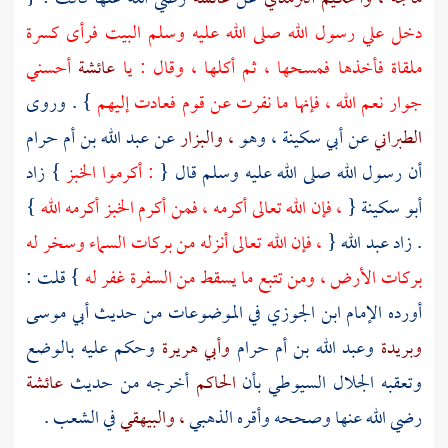
دخل علي رسول الله صلى الله عليه وسلم البيت فرأى كسرة
ملقاة فأخذها فمسحها ، ثم أكلها ، وقال : يا
عائشة
أحسني
جوار نعم الله ، فإنها ما نفرت عن قوم فعادت إليهم
} . وروى
الطبراني
عن
أبي سكينة
، وهو
، والبزار
عن
عبد الله بن أم حرام
أن رسول الله صلى الله عليه وسلم قال {
: أكرموا الخبز
} زاد
أبو سكينة
{
، فإن الله تعالى أكرمه ، فمن أكرم الخبز أكرمه الله
}
. زاد
عبد الله
{
، فإن الله تعالى أنزله من بركات السماء وسخر له
بركات الأرض ، ومن تتبع ما يسقط من السفرة غفر له
} قلت :
أورده الإمام
ابن الجوزي
في الموضوعات من حديث
أبي موسى
وبريدة
وعبد الله بن أم حرام
وأبي هريرة
وحكم عليه بالوضع
وتعقبه
الجلال السيوطي
بأن
الحاكم
أخرجه من حديث
عائشة
رضي الله عنها وصححه وأقره
الذهبي
، والبيهقي
في الشعب .