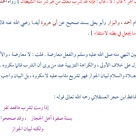
هر ؟ قال : لا ، قال : فإنه قد شرب معك من هو شر منه الشيطان
} رواه
أحمد
م
أحمد
، والبزار
وأبو يعلى
بسند صحيح عن
أبي هريرة
أيضا رضي الله عنه قا
ما يجعل في بطنه لاستقاء
} .
ين النهي منه صلى الله عليه وسلم والفعل معارضة .
قلت
: لا معارضة ، وال
ل على خلاف الأولى ، والكراهة التنزيهية عند من يرى أن الشرب قائما مكروه . و
لصلاة والسلام لبيان الجواز فهو تشريع مثاب عليه لا مكروه ، بل البيان واجب 
حافظ
ابن حجر العسقلاني
رحمه الله تعالى قوله :
إذا رمت تشرب فاقعد تفز
بسنة صفوة أهل الحجاز ، وقد صححوا شر
ولكنه لبيان الجواز