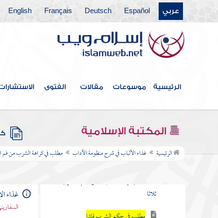
عربي
Español
Deutsch
Français
English
مطلب في بيان ما خلق الله من النعم المسهلة
لهضم الطعام
مطلب أول من أدخل الفالوذج ديار
العرب
الرئيسية
موسوعات
مقالات
الفتوى
الاستشارات
مطلب في ترك ما تعافه النفس بلا
تعنيف ولا عيب
المكتبة الإسلامية
كتب
مطلب في كراهة الشرب من فم السقاء وثلمة
الرئيسية
غذاء الألباب في شرح منظومة الآداب
مطلب في كراهة الشرب من فم الس
الإناء
مطلب في تنحية الإناء عن الفم والشرب
ثلاثا
غذاء ال
السفاريني
مطلب في حكم الشرب قائما