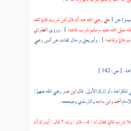
يسرة
عن {
علي
رضي الله عنه أنه قال لئن شربت قائما لقد
لله صلى الله عليه وسلم شرب قاعدا
} . وروى
الطبراني
ب قائما وقاعدا
} .
وأبو يعلى
برجال ثقات عن
أنس
رضي
اهة .
[
ص:
142 ]
ي للكراهة ، أو لترك الأولى . قال
ابن عمر
رضي الله عنهما :
لإمام
أحمد
وابن ماجه
والترمذي
وصححه .
 شرب قائما فقال له : قه ، قال : ولمه ؟ قال : أيسرك أن