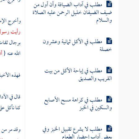
مطلب في آداب الضيافة وأن أول من
ضيف الضيفان خليل الرحمن عليه الصلاة
والسلام
وأخرج الإم
رأيت رسول 
مطلب في الأكل ثمانية وعشرون
برجال ثقا
خصلة
الله عنه {
أن
مطلب في إباحة الأكل من بيت
فهذه الأخبا
القريب والصديق
قال في الآدا
مطلب في كراهة مسح الأصابع
والسكين في الخبز
كنا نأكل عل
مطلب لا يشرع تقبيل الخبز وفي
وقد مر من
بعض آداب إحضار الطعام