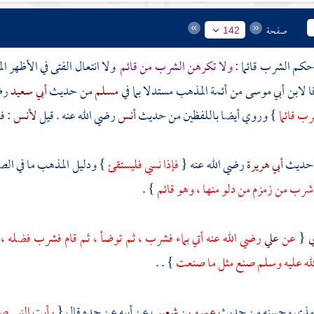
صفحة
142
حكم الشرب قائما :
ولا تكرهن الشرب من قائم
ولا انتعال الفتى في الأظهر 
ا
لابن أبي موسى
من أئمة المذهب مستدلا بما في
مسلم
من حديث
أبي سعيد
رض
ب قائما
} وروي أيضا باللفظين من حديث
أنس
رضي الله عنه . قيل
لأنس
: ف
حديث
أبي هريرة
رضي الله عنه {
فإذا نسي فليستقئ
} ودليل المذهب ما في ا
 شرب من
زمزم
من دلو منها ، وهو قائم
} .
ي
{
عن
علي
رضي الله عنه أتي بماء فشرب ، ثم توضأ ، ثم قام فشرب فضله ، 
الله عليه وسلم صنع مثل ما صنعت
} . .
رمذي
وحسنه من حديث
عمرو بن شعيب
عن أبيه عن جده قال {
رأيت النبي صل