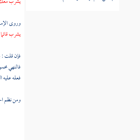
يشرب معك ال
مطلب يكره أن يضع النوى مع التمر
وروى الإما
على الطبق وبيان الحكمة في ذلك
يشرب قائما 
مطلب لا بأس بتفتيش التمر وما في
فإن قلت : ب
معناه إن ظهر أو ظن أن فيه دودا
فالنهي محمو
مطلب هل يكره أكل اللحم نيئا
فعله عليه ا
مطلب فيما يقال للآكل والشارب
ومن نظم ال
مطلب في الدعاء لرب الطعام