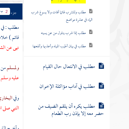
مطلب وللشرب قائما آفات ولا يسوغ شرب
جزء
2
الماء في عشرة مواضع
مطلب : في 
مطلب إذا شرب يناول من عن يمينه
قائم ) خلاف
مطلب في بيان أطيب المياه وأعذبها وأنفعها
نهى عن الشر
مطلب في الانتعال حال القيام
ولمسلم
من 
عليه وسلم
مطلب في آداب مؤاكلة الإخوان
وفي
البخار
مطلب يكره أن يلقم الضيف من
النبي صلى 
حضر معه إلا بإذن رب الطعام
وأخرج
الت