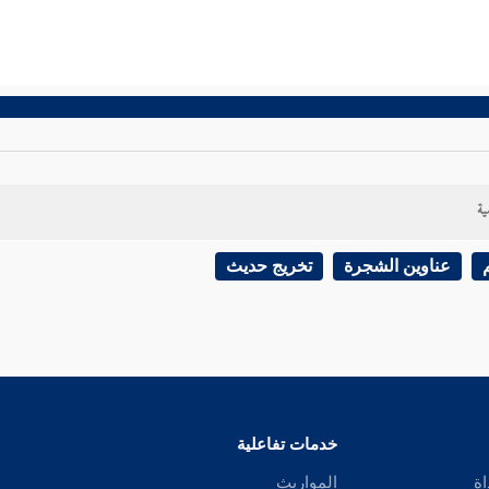
ية
عناوين الشجرة
تخريج حديث
خدمات تفاعلية
اة
المواريث