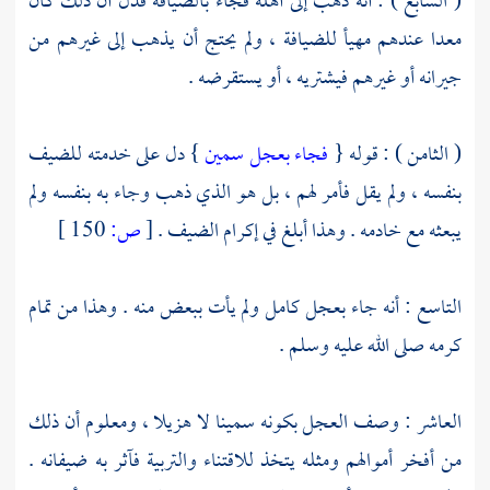
( السابع ) : أنه ذهب إلى أهله فجاء بالضيافة فدل أن ذلك كان
معدا عندهم مهيأ للضيافة ، ولم يحتج أن يذهب إلى غيرهم من
جيرانه أو غيرهم فيشتريه ، أو يستقرضه .
( الثامن ) : قوله {
فجاء بعجل سمين
} دل على خدمته للضيف
بنفسه ، ولم يقل فأمر لهم ، بل هو الذي ذهب وجاء به بنفسه ولم
يبعثه مع خادمه . وهذا أبلغ في إكرام الضيف .
[
ص:
150 ]
التاسع : أنه جاء بعجل كامل ولم يأت ببعض منه . وهذا من تمام
كرمه صلى الله عليه وسلم .
العاشر : وصف العجل بكونه سمينا لا هزيلا ، ومعلوم أن ذلك
من أفخر أموالهم ومثله يتخذ للاقتناء والتربية فآثر به ضيفانه .