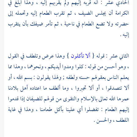
الحادي عشر : أنه قربه إليهم ولم يقربهم إليه ، وهذا أبلغ في
الكرامة أن يجلس الضيف ، ثم تقرب الطعام إليه وتحمله إلى
حضرته ولا تضع الطعام في ناحية ، ثم تأمر ضيفك بأن يتقرب
إليه .
الثاني عشر : قوله {
ألا تأكلون
} وهذا عرض وتلطف في القول
، وهو أحسن من قوله : كلوا ومدوا أيديكم ، ونحوهما ، وهذا مما
يعلم الناس بعقولهم حسنه ولطفه ; ولهذا يقولون : بسم الله ، أو
ألا تتصدقوا ، أو ألا تجبروا ، وما ألطف ما اعتاده أهل بلادنا
عمرها الله تعالى بالإسلام والتقوى من قولهم للضيفان إذا قدموا
إليهم الطعام : تفضلوا أي علينا بأكل طعامنا ، وهذا في غاية
اللطف ، والحسن .