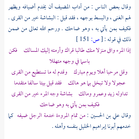
وقال بعض الناس : من آداب المضيف أن يخدم أضيافه ويظهر
لهم الغنى ، والبسط بوجهه ، فقد قيل : البشاشة خير من القرى .
فكيف بمن يأتي به ، وهو ضاحك . ورحم الله تعالى من ضمن
ذلك في قوله :
[
ص:
151 ]
إذا المرء وافى منزلا منك طالبا قراك وأرمته إليك المسالك فكن
باسما في وجهه متهللا
وقل مرحبا أهلا ويوم مبارك وقدم له ما تستطيع من القرى
عجولا ولا تبخل بما هو هالك فقد قيل بيتا سالفا متقدما
تداوله زيد وعمرو ومالك بشاشة وجه المرء خير من القرى
فكيف بمن يأتي به وهو ضاحك
وقال
علي بن الحسين
:
من تمام المروءة خدمة الرجل ضيفه
كما
خدمهم أبونا
إبراهيم الخليل
بنفسه وأهله .