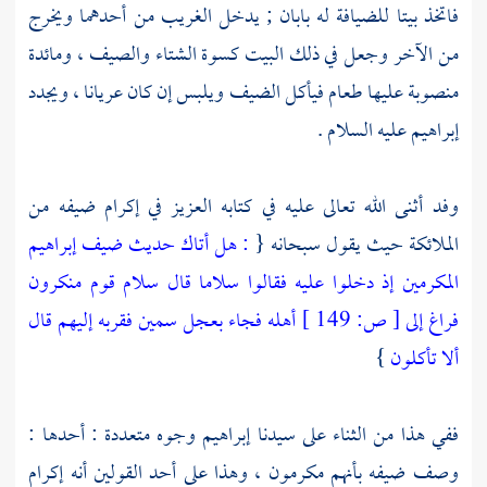
فاتخذ بيتا للضيافة له بابان ; يدخل الغريب من أحدهما ويخرج
من الآخر وجعل في ذلك البيت كسوة الشتاء والصيف ، ومائدة
منصوبة عليها طعام فيأكل الضيف ويلبس إن كان عريانا ، ويجدد
إبراهيم
عليه السلام .
وفد أثنى الله تعالى عليه في كتابه العزيز في إكرام ضيفه من
الملائكة حيث يقول سبحانه {
: هل أتاك حديث ضيف إبراهيم
المكرمين إذ دخلوا عليه فقالوا سلاما قال سلام قوم منكرون
فراغ إلى
[
ص:
149 ]
أهله فجاء بعجل سمين فقربه إليهم قال
ألا تأكلون
}
ففي هذا من الثناء على سيدنا
إبراهيم
وجوه متعددة : أحدها :
وصف ضيفه بأنهم مكرمون ، وهذا على أحد القولين أنه إكرام