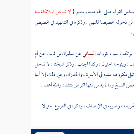
ا يداس لقوله صلى الله عليه وسلم {
لا تدخل الملائكة بيتا
 من دخوله تخصيصا للنهي . وذكره في التمهيد في تخصيص
.
 يرتكب نهيا ، كرواية
النسائي
عن
سليمان بن ثابت
عن
أم
ل : ويتوجه احتمال : وكذا الجنب . وذكر
شيخنا
: لا تدخل
ماثيل مكروهة عنده في الأسرة ، والجدران وغير ذلك إلا أنها
بعض النسخ وما لم يدس منها اكرهن بتشدد والله أعلم .
حريمه ، وصوبه في الإنصاف ، وذكره في الفروع احتمالا .