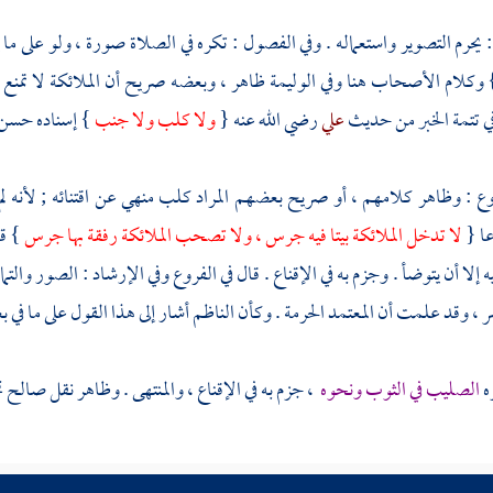
: يحرم التصوير واستعماله . وفي الفصول : تكره في الصلاة صورة ، ولو على م
 وكلام الأصحاب هنا وفي الوليمة ظاهر ، وبعضه صريح أن الملائكة لا تمنع
في تتمة الخبر من حديث
علي
رضي الله عنه {
ولا كلب ولا جنب
} إسناده حسن 
وع : وظاهر كلامهم ، أو صريح بعضهم المراد كلب منهي عن اقتنائه ; لأنه لم
ا {
لا تدخل الملائكة بيتا فيه جرس ، ولا تصحب الملائكة رفقة بها جرس
} قا
ه إلا أن يتوضأ . وجزم به في الإقناع . قال في الفروع وفي الإرشاد : الصور والت
سر ، وقد علمت أن المعتمد الحرمة . وكأن
الناظم
أشار إلى هذا القول على ما في 
ه
الصليب في الثوب ونحوه
، جزم به في الإقناع ، والمنتهى . وظاهر نقل
صالح
ت