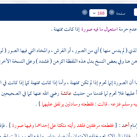
صفحة
168
عدم حرمة
استعمال ما فيه صورة
إذا كانت ممتهنة .
الذي ( لم يدس منها ) أي من الصور ، أو الفرش ، والمخاد التي فيها الصور ( 
هن هنا وفي بعض النسخ بدل هذه اللفظة اكرهن ( فشدد ) وعلى النسخة الأخرى
 الصورة إنما تحرم إذا لم تكن ممتهنة ، وأما إذا كانت ممتهنة كما إذا كانت في 
عليها فلا تحرم لما قدمنا من حديث
عائشة
رضي الله عنها كما في الصحيحين 
يه وسلم فنزعه . قالت : فقطعته وسادتين يرتفق عليهما
} .
مام
أحمد
: {
فقطعته مرفقتين فلقد رأيته متكئا على إحداهما وفيها صورة
} . فإذ
 . فإذا زال الإكرام وخلفه الامتهان بأن صار يداس ما فيه الصور زالت الحرمة .