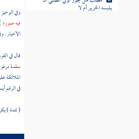
مطلب هل يجوز لولي الصبي أن
يلبسه الحرير أم لا
وفي الوجيز 
فيه صورة
}
مطلب الحرير محرم على الذكور دون
الأخبار . و
الإناث
قال في الفر
مطلب في حكم كتابة المهر في الحرير
سلمة
مرفوع
الملائكة علي
مطلب فيما يباح للرجال من الحرير
في الرقم أي
مطلب في حكمة تحريم لبس الحرير
( تتمة ) يكر
مطلب في حكم ما يصنعه الآن أهل
الشام من الكرمسوت والأطالس وما
شاكلها