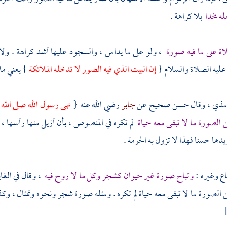
ه مخدا
بلا كراهة .
اة على ما فيه صورة
، ولو على ما يداس ، والسجود عليها أشد كراهة . ولا ت
عليه الصلاة والسلام {
إن البيت الذي فيه الصور لا تدخله الملائكة
} يعني ملا
رمذي
، وقال حسن صحيح عن
جابر
رضي الله عنه {
نهى رسول الله صلى الله
 الصورة ما لا تبقى معه حياة
لم تكره في المنصوص ، بأن أزيل منها رأسها ، أ
يدها حسنا فهذا لا تزول به الحرمة .
اع وغيره :
وتباح صورة غير حيوان كشجر وكل ما لا روح فيه
، وقال في الغا
 الصورة ما لا تبقى معه حياة لم تكره . ومثله صورة شجر ونحوه وتمثال ، وك