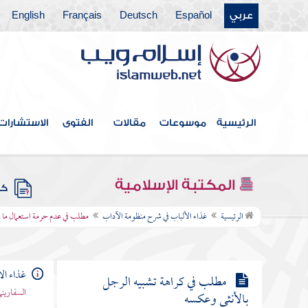
عربي
Español
Deutsch
Français
English
مطلب في حكم لبس ما يصف
البشرة
مطلب في أن خير الأمور أوسطها
الرئيسية
موسوعات
مقالات
الفتوى
الاستشارات
مطلب في كراهة لبس ما فيه صورة
حيوان
المكتبة الإسلامية
كتب
مطلب في عدم حرمة استعمال ما فيه
الرئيسية
غذاء الألباب في شرح منظومة الآداب
مطلب في عدم حرمة استعمال ما 
صورة
غذاء ال
مطلب في كراهة تشبيه الرجل
السفاريني
بالأنثى وعكسه