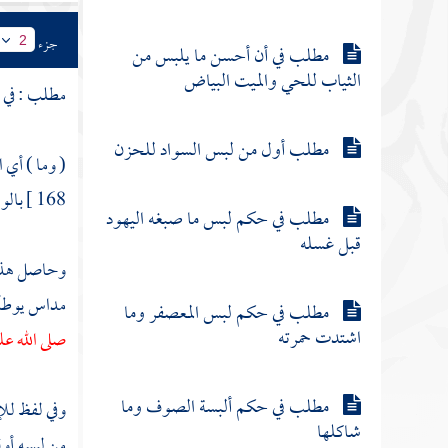
جزء
2
مطلب في أن أحسن ما يلبس من
الثياب للحي والميت البياض
مطلب : في 
مطلب أول من لبس السواد للحزن
( وما ) أي 
168 ]
بالو
مطلب في حكم لبس ما صبغه اليهود
قبل غسله
وحاصل هذا أن
مداس يوطأ 
مطلب في حكم لبس المعصفر وما
اشتدت حمرته
صلى الله عل
مطلب في حكم ألبسة الصوف وما
وفي لفظ للإ
شاكلها
من لبسه أولى