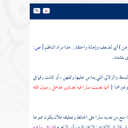
لوهن ) أي لضعف وإهانة واحتقار . هذا مراد
الناظم
[
ص:
 بتشدد .
البسط والزلالي التي يداس عليها وتمتهن ، أو كانت رقما في
وغيرهما {
أنها نصبت سترا فيه تصاوير فدخل رسول الله
ا منع من نصبه سترا على الحائط وتعليقه فلأن يكون ممنوعا
 قال في الإقناع : لا افتراشه ، أي لا يحرم
افتراش ما فيه