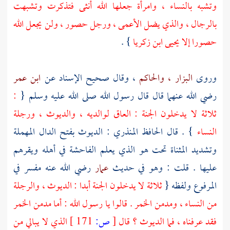
وتشبه بالنساء ، وامرأة جعلها الله أنثى فتذكرت وتشبهت
بالرجال ، والذي يضل الأعمى ، ورجل حصور ، ولن يجعل الله
حصورا إلا
يحيى ابن زكريا
} .
وروى
البزار
، والحاكم
، وقال صحيح الإسناد عن
ابن عمر
رضي الله عنهما قال قال رسول الله صلى الله عليه وسلم {
:
ثلاثة لا يدخلون الجنة : العاق لوالديه ، والديوث ، ورجلة
النساء
} . قال
الحافظ المنذري
: الديوث بفتح الدال المهملة
وتشديد المثناة تحت هو الذي يعلم الفاحشة في أهله ويقرهم
عليها . قلت : وهو في حديث
عمار
رضي الله عنه مفسر في
المرفوع ولفظه {
ثلاثة لا يدخلون الجنة أبدا : الديوث ، والرجلة
من النساء ، ومدمن الخمر . قالوا يا رسول الله : أما مدمن الخمر
فقد عرفناه ، فما الديوث ؟ قال
[
ص:
171 ]
الذي لا يبالي من