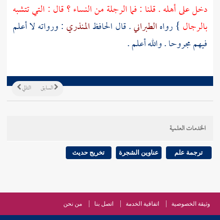
دخل على أهله . قلنا : فما الرجلة من النساء ؟ قال : التي تتشبه
بالرجال
} رواه
الطبراني
. قال الحافظ
المنذري
: ورواته لا أعلم
فيهم مجروحا . والله أعلم .
السابق
التالي
الخدمات العلمية
ترجمة علم
عناوين الشجرة
تخريج حديث
وثيقة الخصوصية
اتفاقية الخدمة
اتصل بنا
من نحن