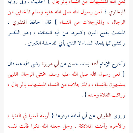
لعن الله المتشبهات من النساء بالرجال
} الحديث . وفي رواية
للبخاري
{
لعن رسول الله صلى الله عليه وسلم المخنثين من
الرجال ، والمترجلات من النساء
} قال الحافظ
المنذري
:
المخنث بفتح النون وكسرها من فيه انخناث ، وهو التكسر
والتثني كما يفعله النساء لا الذي يأتي الفاحشة الكبرى .
وأخرج الإمام
أحمد
بسند حسن عن
أبي هريرة
رضي الله عنه قال
{
لعن رسول الله صلى الله عليه وسلم مخنثي الرجال الذين
يتشبهون بالنساء ، والمترجلات من النساء المتشبهات بالرجال ،
وراكب الفلاة وحده
} .
وروى
الطبراني
عن
أبي أمامة
مرفوعا {
أربعة لعنوا في الدنيا ،
والآخرة وأمنت الملائكة : رجل جعله الله ذكرا فأنث نفسه