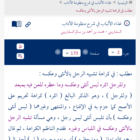
الرئيسية
غذاء الألباب في شرح منظومة الآداب
تراجم الأعلام
مطلب في كراهة تشبيه الرجل بالأنثى وعكسه
غذاء الألباب في شرح منظومة الآداب
السفاريني - محمد بن أحمد بن سالم السفاريني
جزء
صفحة
2
170
مطلب : في كراهة تشبيه الرجل بالأنثى وعكسه :
وللرجل اكره لبس أنثى وعكسه وما حظره للعن فيه بمبعد
( وللرجل ) ، وهو الذكر البالغ ( اكره ) كراهة تحريم على
الأصح كما جزم به في الإقناع ، والمنتهى وغيرهما ( لبس أنثى
وعكسه ) بأن تلبس أنثى لبس رجل ، وهي مسألة
تشبه الرجل
بالأنثى وعكسه في اللباس وغيره
فقدم
الناظم
الكراهة ، ثم قال
رحمه الله تعالى ( وما حظره ) أي منعه وحرمته ( ل ) أجل الـ (