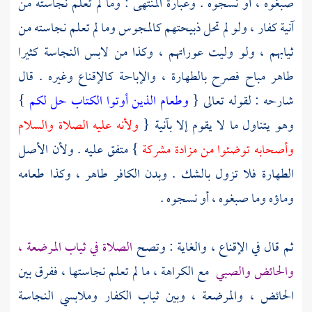
صبغوه ، أو نسجوه . وعبارة المنتهى : وما لم تعلم نجاسته من
آنية كفار ، ولو لم تحل ذبيحتهم كالمجوس وما لم تعلم نجاسته من
ثيابهم ، ولو وليت عوراتهم ، وكذا من لابس النجاسة كثيرا
طاهر مباح فصرح بالطهارة ، والإباحة كالإقناع وغيره . قال
شارحه : لقوله تعالى {
وطعام الذين أوتوا الكتاب حل لكم
}
وهو يتناول ما لا يقوم إلا بآنية {
ولأنه عليه الصلاة والسلام
وأصحابه توضئوا من مزادة مشركة
} متفق عليه . ولأن الأصل
الطهارة فلا تزول بالشك . وبدن الكافر طاهر ، وكذا طعامه
وماؤه وما صبغوه ، أو نسجوه .
ثم قال في الإقناع ، والغاية : وتصح
الصلاة في ثياب المرضعة ،
والحائض والصبي
مع الكراهة ، ما لم تعلم نجاستها ، ففرق بين
الحائض ، والمرضعة ، وبين ثياب الكفار وملابسي النجاسة