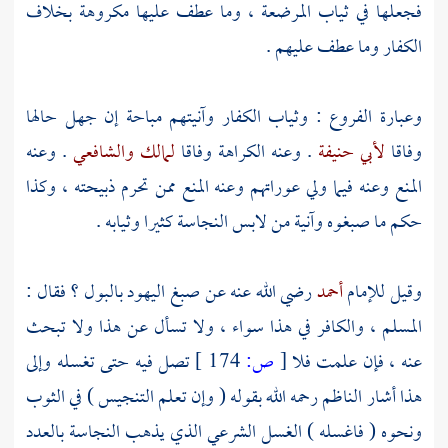
فجعلها في ثياب المرضعة ، وما عطف عليها مكروهة بخلاف
الكفار وما عطف عليهم .
وعبارة الفروع : وثياب الكفار وآنيتهم مباحة إن جهل حالها
وفاقا
لأبي حنيفة
. وعنه الكراهة وفاقا
لمالك
والشافعي
. وعنه
المنع وعنه فيما ولي عوراتهم وعنه المنع ممن تحرم ذبيحته ، وكذا
حكم ما صبغوه وآنية من لابس النجاسة كثيرا وثيابه .
وقيل للإمام
أحمد
رضي الله عنه عن صبغ
اليهود
بالبول ؟ فقال :
المسلم ، والكافر في هذا سواء ، ولا تسأل عن هذا ولا تبحث
عنه ، فإن علمت فلا
[
ص:
174 ]
تصل فيه حتى تغسله وإلى
هذا أشار
الناظم
رحمه الله بقوله ( وإن تعلم التنجيس ) في الثوب
ونحوه ( فاغسله ) الغسل الشرعي الذي يذهب النجاسة بالعدد