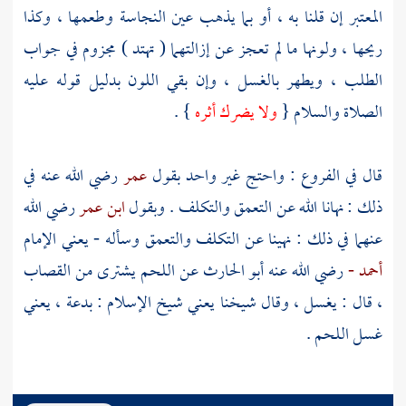
المعتبر إن قلنا به ، أو بما يذهب عين النجاسة وطعمها ، وكذا
ريحها ، ولونها ما لم تعجز عن إزالتهما ( تهتد ) مجزوم في جواب
الطلب ، ويطهر بالغسل ، وإن بقي اللون بدليل قوله عليه
الصلاة والسلام {
ولا يضرك أثره
} .
قال في الفروع : واحتج غير واحد بقول
عمر
رضي الله عنه في
ذلك : نهانا الله عن التعمق والتكلف . وبقول
ابن عمر
رضي الله
عنهما في ذلك : نهينا عن التكلف والتعمق وسأله - يعني الإمام
أحمد -
رضي الله عنه
أبو الحارث
عن اللحم يشترى من القصاب
، قال : يغسل ، وقال شيخنا يعني
شيخ الإسلام
: بدعة ، يعني
غسل اللحم .