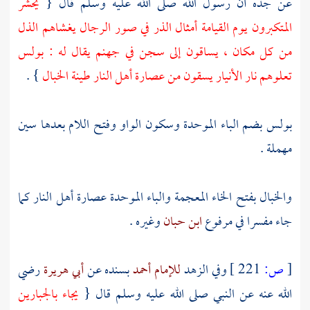
عن جده أن رسول الله صلى الله عليه وسلم قال {
يحشر
المتكبرون يوم القيامة أمثال الذر في صور الرجال يغشاهم الذل
من كل مكان ، يساقون إلى سجن في جهنم يقال له : بولس
تعلوهم نار الأنيار يسقون من عصارة أهل النار طينة الخبال
} .
بولس بضم الباء الموحدة وسكون الواو وفتح اللام بعدها سين
مهملة .
والخبال بفتح الخاء المعجمة والباء الموحدة عصارة أهل النار كما
جاء مفسرا في مرفوع
ابن حبان
وغيره .
[
ص:
221 ]
وفي الزهد
للإمام أحمد
بسنده عن
أبي هريرة
رضي
الله عنه عن النبي صلى الله عليه وسلم قال {
يجاء بالجبارين