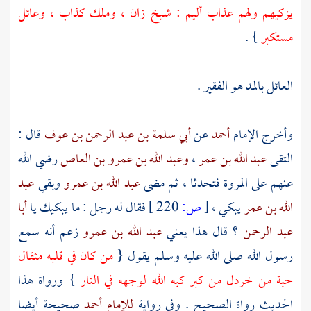
يزكيهم ولهم عذاب أليم : شيخ زان ، وملك كذاب ، وعائل
مستكبر
} .
العائل بالمد هو الفقير .
وأخرج الإمام
أحمد
عن
أبي سلمة بن عبد الرحمن بن عوف
قال :
التقى
عبد الله بن عمر
،
وعبد الله بن عمرو بن العاص
رضي الله
عنهم على
المروة
فتحدثا ، ثم مضى
عبد الله بن عمرو
وبقي
عبد
الله بن عمر
يبكي ،
[
ص:
220 ]
فقال له رجل : ما يبكيك يا
أبا
عبد الرحمن
؟ قال هذا يعني
عبد الله بن عمرو
زعم أنه سمع
رسول الله صلى الله عليه وسلم يقول {
من كان في قلبه مثقال
حبة من خردل من كبر كبه الله لوجهه في النار
} ورواة هذا
الحديث رواة الصحيح . وفي رواية
للإمام أحمد
صحيحة أيضا