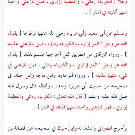
وعلا : الكبرياء ردائي ، والعظمة إزاري ، فمن نازعني واحدا
منهما ألقيته في النار
} .
ومسلم
عن
أبي سعيد
وأبي هريرة
رضي الله عنهما مرفوعا {
يقول
الله عز وجل : العز إزاره ، والكبرياء رداؤه ، فمن ينازعني عذبته
} . ورواه
البرقاني
من الطريق التي أخرجها
مسلم
بلفظ {
يقول
الله عز وجل : العز إزاري ، والكبرياء ردائي ، فمن نازعني في
شيء منهما عذبته
} . ورواه
أبو داود
وابن ماجه
وابن حبان
في
صحيحه من حديث
أبي هريرة
وحده ، ولفظه قال رسول الله
صلى الله عليه وسلم {
قال الله تعالى : الكبرياء ردائي والعظمة
إزاري ، فمن نازعني واحدا منهما قذفته في النار
} .
وأخرج
الطبراني
واللفظ له
وابن حبان
في صحيحه عن
فضالة بن