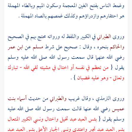
وغمط الناس بفتح الغين المعجمة وسكون الميم وبالطاء المهملة
هو احتقارهم وازدراؤهم وكذلك غمصهم بالصاد المهملة .
وروى
الطبراني
في الكبير واللفظ له ورواته محتج بهم في الصحيح
والحاكم
بنحوه ، وقال : صحيح على شرط
مسلم
عن
ابن عمر
رضي الله عنهما قال سمعت رسول الله صلى الله عليه وسلم
يقول {
من تعظم في نفسه أو اختال في مشيته لقي الله - تبارك
وتعالى - وهو عليه غضبان
} .
وروى
الترمذي
، وقال غريب
والطبراني
من حديث
أسماء بنت
عميس
رضي الله عنها قالت سمعت رسول الله صلى الله عليه
وسلم يقول {
بئس العبد عبد تخيل واختال ونسي الكبير المتعال
بئس العبد عبد تجبر واعتدى ونسي الجبار الأعلى بئس العبد عبد