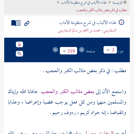
الرئيسية
غذاء الألباب في شرح منظومة الآداب
تراجم الأعلام
مطلب في ذكر بعض مثالب الكبر والعجب
غذاء الألباب في شرح منظومة الآداب
السفاريني - محمد بن أحمد بن سالم السفاريني
جزء
صفحة
2
219
مطلب : في ذكر بعض مثالب الكبر والعجب .
واستمع الآن إلى
بعض مثالب الكبر والعجب
عافانا الله وإياك
والمسلمين منهما ومن كل فعل يوجب غضبا وإعراضا ، وعذابا
وانقباضا ، إنه جواد كريم ، رءوف رحيم .
أخرج
البخاري
ومسلم
وغيرهما عن
حارثة بن وهب
رضي الله