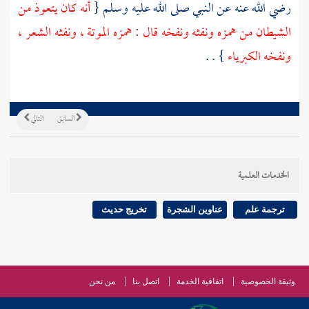
رضي الله عنه عن النبي صلى الله عليه وسلم {
أنه كان يتعوذ من
الشيطان من همزه ونفثه ونفخه قال : همزه الموتة ، ونفثه الشعر ،
ونفخه الكبرياء
} . .
السابق
التالي
الخدمات العلمية
ترجمة علم
عناوين الشجرة
تخريج حديث
وثيقة الخصوصية
اتفاقية الخدمة
اتصل بنا
من نحن