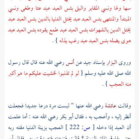
سها ولها ونسي المقابر والبلى بئس العبد عبد عتا وطغى ونسي
المبتدأ والمنتهى بئس العبد عبد يختل الدنيا بالدين بئس العبد عبد
يختل الدين بالشهوات بئس العبد عبد طمع يقوده بئس العبد عبد
هوى يضله بئس العبد عبد رغب يذله
} .
وروى
البزار
بإسناد جيد عن
أنس
رضي الله عنه قال قال رسول
الله صلى الله عليه وسلم {
لو لم تذنبوا لخشيت عليكم ما هو أكبر
منه العجب
} .
وقالت
عائشة
رضي الله عنها " لبست مرة درعا جديدا فجعلت
أنظر إليه ، وأعجب به ، فقال
أبو بكر
رضي الله عنه : أما علمت
أن العبد إذا دخله
[
ص:
222 ]
العجب بزينة الدنيا مقته ربه
حتى يفارق تلك الزينة ؟ قالت فنزعته فتصدقت به . فقال
أبو