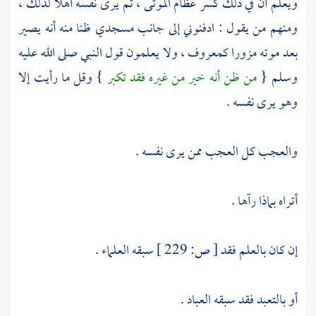
ويعلم أن في ذلك كسر عظام الموتى ، ثم يرى نفسه أهلا لذلك ،
ومنهم من يقول : ادفنوني إلى جانب مسجدي ظنا منه أنه يصير
بعد موته مزورا كمعروف ، ولا يعلمون قول النبي صلى الله عليه
وسلم {
من ظن أنه خير من غيره فقد تكبر
} وقل ما رأيت إلا
وهو يرى نفسه .
والعجب كل العجب ممن يرى نفسه .
أتراه بماذا رآها .
إن كان بالعلم فقد
[
ص:
229 ]
سبقه العلماء .
أو بالتعبد فقد سبقه العباد .