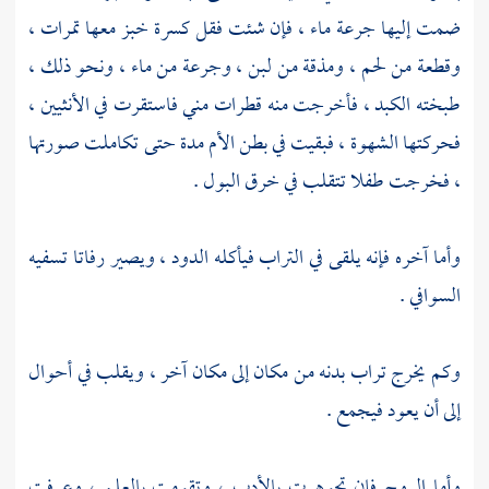
ضمت إليها جرعة ماء ، فإن شئت فقل كسرة خبز معها تمرات ،
وقطعة من لحم ، ومذقة من لبن ، وجرعة من ماء ، ونحو ذلك ،
طبخته الكبد ، فأخرجت منه قطرات مني فاستقرت في الأنثيين ،
فحركتها الشهوة ، فبقيت في بطن الأم مدة حتى تكاملت صورتها
، فخرجت طفلا تتقلب في خرق البول .
وأما آخره فإنه يلقى في التراب فيأكله الدود ، ويصير رفاتا تسفيه
السوافي .
وكم يخرج تراب بدنه من مكان إلى مكان آخر ، ويقلب في أحوال
إلى أن يعود فيجمع .
وأما الروح فإن تجوهرت بالأدب ، وتقومت بالعلم ، وعرفت