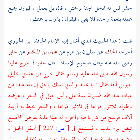
حشر قيل له ادخل الجنة برحمتي ، قال بل بعملي ، فيوزن جميع
عمله بنعمة واحدة فلا يفي ، فيقول : يا رب برحمتك .
قلت : هذا الحديث الذي أشار إليه الإمام الحافظ
ابن الجوزي
أخرجه
الحاكم
عن
سليمان بن هرم
عن
محمد بن المنكدر
عن
جابر
رضي الله عنه وقال صحيح الإسناد . قال
جابر
{
خرج علينا
رسول الله صلى الله عليه وسلم فقال خرج من عندي خليلي
جبريل
آنفا فقال : يا
محمد
والذي بعثك بالحق إن لله عبدا من
عباده عبد الله خمسمائة سنة على رأس جبل في البحر ، عرضه
وطوله ثلاثون ذراعا في ثلاثين ذراعا ، والبحر محيط به أربعة
آلاف فرسخ من كل ناحية وأخرج له عينا عذبة بعرض الأصبع
تبض بماء عذب ، فيستنقع في
[
ص:
227 ]
أسفل الجبل ،
وشجرة رمان تخرج في كل ليلة رمانة يتعبد يومه فإذا أمسى نزل