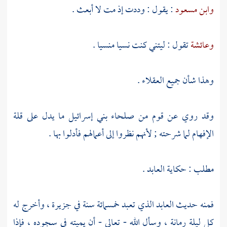
وابن مسعود
: يقول : وددت إذ مت لا أبعث .
وعائشة
تقول : ليتني كنت نسيا منسيا .
وهذا شأن جميع العقلاء .
وقد روي عن قوم من صلحاء
بني إسرائيل
ما يدل على قلة
الإفهام لما شرحته ; لأنهم نظروا إلى أعمالهم فأدلوا بها .
مطلب : حكاية العابد .
فمنه حديث العابد الذي تعبد خمسمائة سنة في جزيرة ، وأخرج له
كل ليلة رمانة ، وسأل الله - تعالى - أن يميته في سجوده ، فإذا