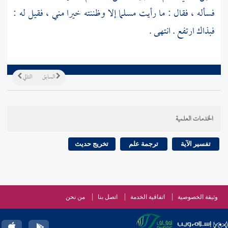
فسأله ، فقال : ما رأيت مسلما إلا وظننته خيرا مني ، فقيل له :
فبذاك ارتفع . انتهى .
السابق
التالي
الخدمات العلمية
تفسير الآية
ترجمة علم
تخريج حديث
وثيقة الخصوصية
اتفاقية الخدمة
اتصل بنا
من نحن