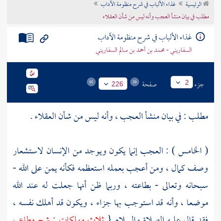
الرئيسية
غذاء الألباب في شرح منظومة الآداب
تراجم الأعلام
مطلب في بيان منشأ العجب وأنه ليس من شأن العقلاء
غذاء الألباب في شرح منظومة الآداب
السفاريني - محمد بن أحمد بن سالم السفاريني
جزء
صفحة
2
226
مطلب : في بيان منشأ العجب ، وأنه ليس من شأن العقلاء .
( الخامس ) : العجب إنما يكون ويوجد من الإنسان لاستشعار
وصف كمال ، ومن أعجب بعمله استعظمه فكأنه يمن على الله -
سبحانه وتعالى - بطاعته ، وربما ظن أنها جعلت له عند الله
موضعا ، وأنه قد استوجب بها جزاء ، ويكون قد أهلك نفسه ،
فقد قال عليه الصلاة والسلام {
ثلاث مهلكات : شح مطاع ،