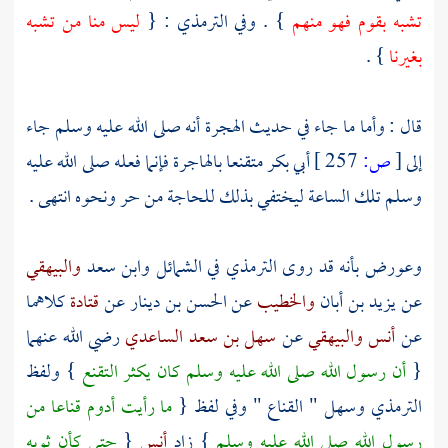
تشبه بقوم فهو منهم
} . وفي
الترمذي
: {
ليس منا من تشبه
بغيرنا
} .
قال : وأما ما جاء في حديث الهجرة أنه صلى الله عليه وسلم جاء
إلى
[
ص:
257 ]
أبي بكر
متقنعا بالهاجرة فإنما فعله صلى الله عليه
وسلم تلك الساعة ليختفي بذلك للحاجة من حر ونحوه انتهى .
وعورض بأنه قد روى
الترمذي
في الشمائل
وابن سعد
والبيهقي
عن
يزيد بن أبان
والخطيب
عن
الحسن بن دينار
عن
قتادة
كلاهما
عن
أنس
والبيهقي
عن
سهل بن سعد الساعدي
رضي الله عنهما
{
أن رسول الله صلى الله عليه وسلم كان يكثر التقنع
} ولفظ
الترمذي
وسهل
" القناع " وفي لفظ {
ما رأيت أدوم قناعا من
رسول الله صلى الله عليه وسلم
} زاد
أنس
{
حتى كأن ثوبه