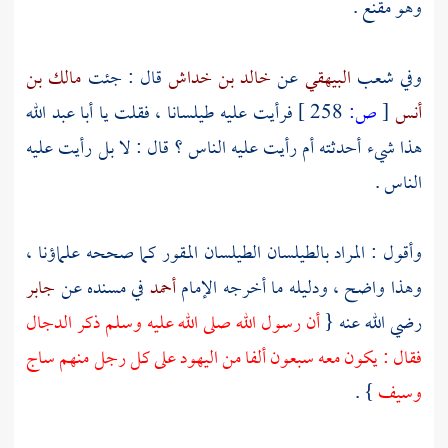
وهو مقنع .
وفي شعب
البيهقي
عن
خالد بن خداش
قال : جئت
مالك بن
أنس
[
ص:
258 ]
فرأيت عليه طيلسانا ، فقلت يا
أبا عبد الله
هذا شيء أحدثته أم رأيت عليه الناس ؟ قال : لا بل رأيت عليه
الناس .
وأقول : المراد بالطيلسان الطيلسان المقور كما صححه علماؤنا ،
وهذا واضح ، ودليله ما أخرجه الإمام
أحمد
في مسنده عن
جابر
رضي الله عنه {
أن رسول الله صلى الله عليه وسلم ذكر
الدجال
فقال : يكون معه سبعون ألفا من
اليهود
على كل رجل منهم ساج
وسيف
} .