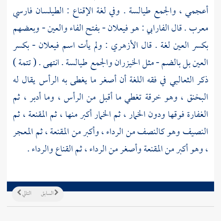
أعجمي ، والجمع طيالسة . وفي لغة الإقناع : الطيلسان فارسي
معرب . قال
الفارابي
: هو فيعلان - بفتح الفاء والعين - وبعضهم
بكسر العين لغة . قال
الأزهري
: ولم يأت اسم فيعلان - بكسر
العين بل بالضم - مثل الخيزران والجمع طيالسة . انتهى . ( تتمة )
ذكر
الثعالبي
في فقه اللغة أن أصغر ما يغطى به الرأس يقال له
البخنق ، وهو خرقة تغطي ما أقبل من الرأس ، وما أدبر ، ثم
الغفارة فوقها ودون الخمار ، ثم الخمار أكبر منها ، ثم المقنعة ، ثم
النصيف وهو كالنصف من الرداء ، وأكبر من المقنعة ، ثم المعجر
، وهو أكبر من المقنعة وأصغر من الرداء ، ثم القناع والرداء .
السابق
التالي