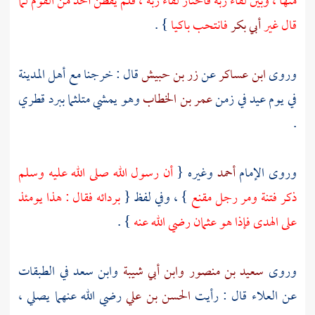
منها ، وبين لقاء ربه فاختار لقاء ربه ، فلم يفطن أحد من القوم لما
قال غير
أبي بكر
فانتحب باكيا
} .
وروى
ابن عساكر
عن
زر بن حبيش
قال : خرجنا مع أهل
المدينة
في يوم عيد في زمن
عمر بن الخطاب
وهو يمشي متلثما ببرد قطري
.
وروى الإمام
أحمد
وغيره {
أن رسول الله صلى الله عليه وسلم
ذكر فتنة ومر رجل مقنع
} ، وفي لفظ {
بردائه فقال : هذا يومئذ
على الهدى فإذا هو
عثمان
رضي الله عنه
} .
وروى
سعيد بن منصور
وابن أبي شيبة
وابن سعد
في الطبقات
عن
العلاء
قال : رأيت
الحسن بن علي
رضي الله عنهما يصلي ،