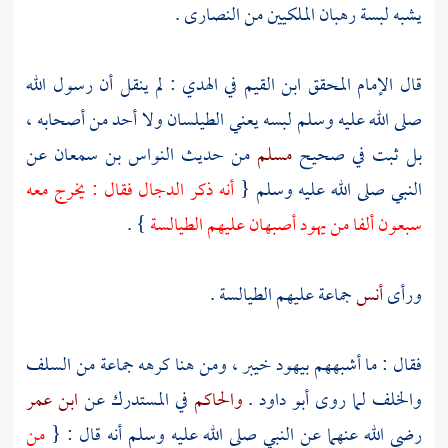
يشبه لبسة رهبان الملكيين من
النصارى
.
قال الإمام المحقق
ابن القيم
في الهدي : لم ينقل أن رسول الله
صلى الله عليه وسلم لبسه يعني الطيلسان ولا أحد من أصحابه ،
بل ثبت في صحيح
مسلم
من حديث
النواس بن سمعان
عن
النبي صلى الله عليه وسلم {
أنه ذكر
الدجال
فقال : يخرج معه
سبعون ألفا من يهود
أصبهان
عليهم الطيالسة
} .
ورأى
أنس
جماعة عليهم الطيالسة .
فقال : ما أشبههم بيهود
خيبر
، ومن هنا كرهه جماعة من
السلف
والخلف لما روى
أبو داود
.
والحاكم
في المستدرك عن
ابن عمر
رضي الله عنهما عن النبي صلى الله عليه وسلم أنه قال : {
من