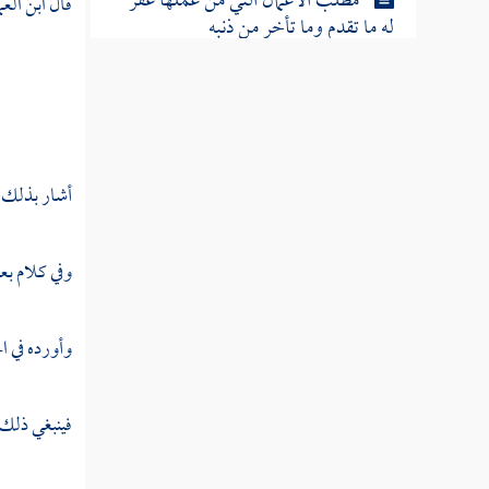
مطلب الأعمال التي من عملها غفر
قال
ابن العم
له ما تقدم وما تأخر من ذنبه
مطلب يطلب الشكر في جميع
الحالات
أشار بذلك إ
مطلب الرضا يثاب عليه ويزيد في
الرزق
وفي كلام بع
مطلب مثالب الحسد
وأورده في ا
مطلب معالجة داء الحسد
فينبغي ذلك 
مطلب ما يقال لمن لبس ثوبا جديدا