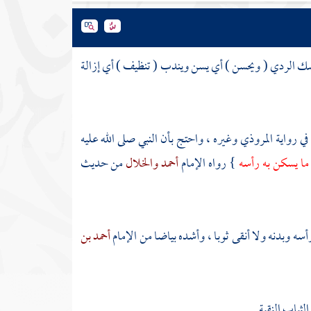
ك الردي ( ويحسن ) أي يسن ويندب ( تنظيف ) أي إزالة
ي رواية
المروذي
وغيره ، واحتج بأن النبي صلى الله عليه
 ما يسكن به رأسه
} رواه الإمام
أحمد
والخلال
من حديث
سه وبدنه ولا أنقى ثوبا ، وأشده بياضا من الإمام
أحمد بن
لثياب النقية .