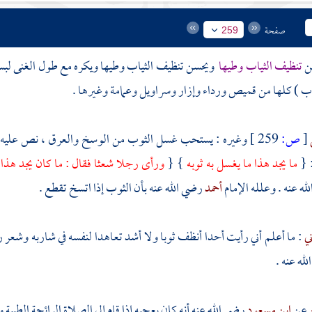
صفحة
259
ن
تنظيف الثياب وطيها
ويحسن تنظيف الثياب وطيها ويكره مع طول الغنى لبس
ب ) كلها من قميص ورداء وإزار وسراويل وعمامة وغيرها .
[
ص:
259 ]
وغيره : يستحب غسل الثوب من الوسخ والعرق ، نص عليه ف
 {
ما يجد هذا ما يغسل به ثوبه
} {
ورأى رجلا شعثا فقال : ما كان يجد هذا
له عنه . وعلله الإمام
أحمد
رضي الله عنه بأن الثوب إذا اتسخ تقطع .
ني
: ما أعلم أني رأيت أحدا أنظف ثوبا ولا أشد تعاهدا لنفسه في شاربه وشعر رأ
له عنه .
عن
ابن مسعود
رضي الله عنه أنه كان يعجبه إذا قام إلى الصلاة الرائحة الطيبة وا