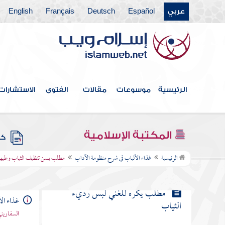
عربي
Español
Deutsch
Français
English
مطلب في بيان مكان إرسال العذبة
مطلب من استقبح تحنيك العمامة
مطلب الاقتعاط منهي عنه
الرئيسية
موسوعات
مقالات
الفتوى
الاستشارات
مطلب حكم لبس الطيلسان
المكتبة الإسلامية
كتب
مطلب يسن تنظيف الثياب وطيها
الرئيسية
غذاء الألباب في شرح منظومة الآداب
مطلب يسن تنظيف الثياب وطيها
مطلب يكره للغني لبس رديء
غذاء ال
الثياب
السفاريني