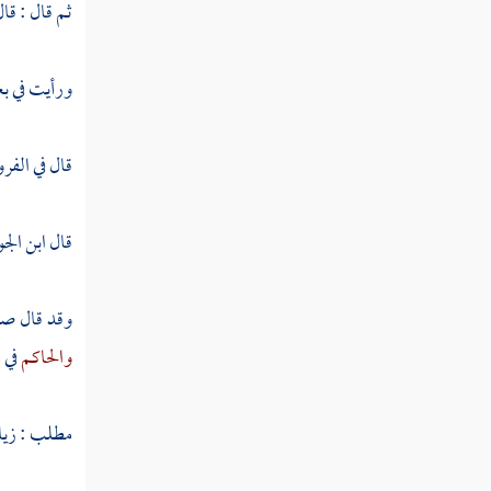
ثم قال : قا
مطلب لا بأس بلبس الخاتم من فضة
ورأيت في بع
مطلب لا بأس بالخاتم من عقيق
وفائدة التختم به
قال في الفر
مطلب يباح اتخاذ الخاتم من بلور
قال
ابن الج
وياقوت وزبرجد
وقد قال صل
مطلب يكره اتخاذ الخاتم من نحاس
ورصاص وحديد
والحاكم
في 
مطلب يحرم اتخاذ خاتم الذهب
مطلب : زياد
للذكور