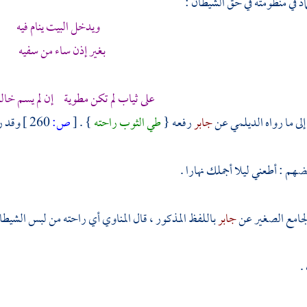
اد
في منظومته في حق الشيطان :
ويدخل البيت ينام فيه
بغير إذن ساء من سفيه
على ثياب لم تكن مطوية إن لم يسم خالق
لى ما رواه
الديلمي
عن
جابر
رفعه {
طي الثوب راحته
} .
[
ص:
260 ]
وقد ر
ضهم : أطعني ليلا أجملك نهارا .
لجامع الصغير عن
جابر
باللفظ المذكور ، قال
المناوي
أي راحته من لبس الشيطان 
.