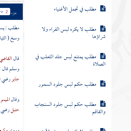
مطلب في تجمل الأغنياء
جزء
2
مطلب : يس
مطلب لا يكره لبس الفراء ولا
شراؤها
وسخ ( الثيا
مطلب يمتنع لبس جلد الثعلب في
قال
القاضي
الصلاة
وسلم قال :
جابر
رضي ال
مطلب حكم لبس جلود السمور
وقال
الميمو
مطلب حكم لبس جلود السنجاب
حنبل
رضي ال
والقاقم
وروى
وكيع