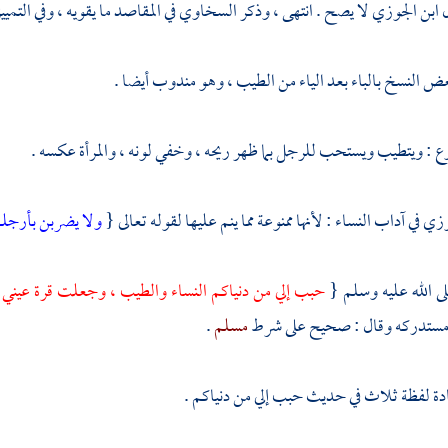
ل
ابن الجوزي
لا يصح . انتهى ، وذكر
السخاوي
في المقاصد ما يقويه ، وفي التميي
ض النسخ بالباء بعد الياء من الطيب ، وهو مندوب أيضا .
وع : ويتطيب ويستحب للرجل بما ظهر ريحه ، وخفي لونه ، والمرأة عكسه .
وزي
في آداب النساء : لأنها ممنوعة مما ينم عليها لقوله تعالى {
ولا يضربن بأرجل
ى الله عليه وسلم {
حبب إلي من دنياكم النساء والطيب ، وجعلت قرة عيني 
مستدركه وقال : صحيح على شرط
مسلم
.
ة لفظة ثلاث في حديث حبب إلي من دنياكم .