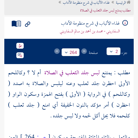
الرئيسية
غذاء الألباب في شرح منظومة الآداب
تراجم الأعلام
مطلب يمتنع لبس جلد الثعلب في الصلاة
غذاء الألباب في شرح منظومة الآداب
السفاريني - محمد بن أحمد بن سالم السفاريني
جزء
صفحة
2
264
مطلب : يمتنع
لبس جلد الثعلب في الصلاة
أم لا ؟ وكاللحم
الأولى احظرن جلد ثعلب وعنه ليلبس والصلاة به اصدد (
وكاللحم ) في الرواية ( الأولى ) بفتح الهمزة وسكون الواو (
احظرن ) أمر مؤكد بالنون الخفيفة أي امنع ( جلد ثعلب )
كلحمه فلا يحل أكل لحمه ولا لبس جلده .
والثعلب بالثاء المثلثة المفتوحة وسكون
[
ص:
264 ]
العين