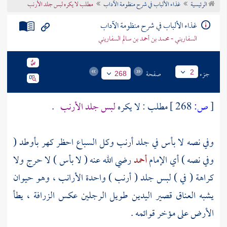
الرئيسية
غذاء الألباب في شرح منظومة الآداب
مطلب لا يكره لبس جلد الأرنب
تراجم الأعلام
غذاء الألباب في شرح منظومة الآداب
السفاريني - محمد بن أحمد بن سالم السفاريني
جزء
صفحة
2
268
[
ص:
268 ]
مطلب : لا يكره
لبس جلد الأرنب
.
وفي نصه لا بأس في جلد أرنب وكل السباع احظر كهر بأوطد (
وفي نصه ) أي الإمام
أحمد
رضي الله عنه ( لا بأس ) لا حرج ولا
كراهة ( في ) لبس جلد ( أرنب ) واحدة الأرانب ، وهو حيوان
يشبه العناق قصير اليدين طويل الرجلين عكس الزرافة ، يطأ
الأرض على مؤخر قوائمه .