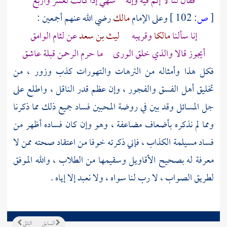
فقال لنا لا إثم فيه وإنه شهي إذا كانت لعشر وأربع
[
ص:
102 ]
وعلى الإمام
مالك
رضي الله عنهم أجمعين :
إنا سألنا
مالكا
وقريبه
ليث بن سعد
عن لثام الوامق
أيجوز قالا والذي خلق الورى ما حرم الرحمن قبلة عاشق
فكل هذا وأمثاله من الترهات والتهورات كذب وزور ، من
تخليق أهل الفسق والفجور ، وإن عظم قدر الناقل ، واطلع على
جل المسائل وقد بين في روضة المحبين فساد جميع ذلك مما ذكرنا
ومما لم نذكره بأضعاف مضاعفة ، وهو وإن كان فساده أظهر من
فساد
مسيلمة الكذاب
، فإني ذكرته خوفا من اعتقاد صحته ممن لا
معرفة له بصحيح الأقاويل وسقيمها من الطلاب ، والله الموفق
لطريق الصواب ، لا رب لنا سواه ، ولا نعبد إلا إياه .
السابق
التالي