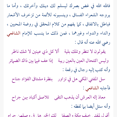
فالله الله في غض بصرك ليسلم لك دينك وآخرتك ، وأما ما
يروجه الشعراء الفساق ، وينسبونه للأئمة من تزخرف الأشعار
فباطل بالاتفاق ، كما يفهم من كلام المحقق في روضة المحبين ،
والداء والدواء وغيرهما ، فمن ذلك ما ينسب للإمام
الشافعي
رضي الله عنه أنه قال :
يقولون لا تنظر وتلك بلية ألا كل ذي عينين لا شك ناظر
وليس اكتحال العين بالعين ريبة إذا عف فيما بين ذاك الضمائر
وأنه كتب إليه رجال في رقعة :
سل المفتي المكي هل في تزاور بنظرة مشتاق الفؤاد جناح
فأجابه
الشافعي
:
معاذ إله العرش أن يذهب التقى تلاصق أكباد بهن جراح
وأنه سئل أيضا بما لفظه :
أقول لمفتي خيف
مكة
والصفا لك الخير هل في وصلهن حرام