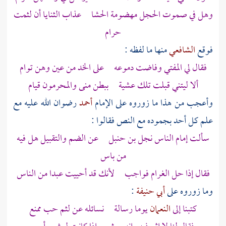
وهل في صموت الحجل مهضومة الحشا عذاب الثنايا أن لثمت
حرام
فوقع
الشافعي
منها ما لفظه :
فقال لي المفتي وفاضت دموعه على الخد من عين وهن توام
ألا ليتني قبلت تلك عشية
ببطن منى
والمحرمون قيام
وأعجب من هذا ما زوروه على الإمام
أحمد
رضوان الله عليه مع
علم كل أحد بجموده مع النص فقالوا :
سألت إمام الناس
نجل بن حنبل
عن الضم والتقبيل هل فيه
من باس
فقال إذا حل الغرام فواجب لأنك قد أحييت عبدا من الناس
وما زوروه على
أبي حنيفة
:
كتبنا إلى
النعمان
يوما رسالة نسائله عن لثم حب ممنع