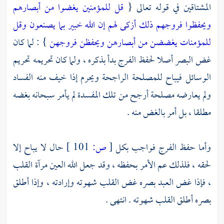
المشتاقين في قوله تعالى {
قل للمؤمنين يغضوا من أبصارهم
ويحفظوا فروجهم ذلك أزكى لهم إن الله خبير بما يصنعون وقل
للمؤمنات يغضضن من أبصارهن ويحفظن فروجهن
} : لما كان
غض البصر أصلا لحفظ الفرج بدأ بذكره ، ولما كان تحريمه تحريم
الوسائل فيباح للمصلحة الراجحة ويحرم إذا خيف منه الفساد
ولم يعارضه مصلحة أرجح من تلك المفسدة لم يأمر سبحانه بغضه
مطلقا ، بل أمر بالغض منه .
وأما حفظ الفرج فواجب بكل
[
ص:
101 ]
حال لا يباح إلا
لحقه ، فلذلك عم الأمر بحفظه ، وقد جعل الله العين مرآة القلب
، فإذا غض العبد بصره غض القلب شهوته وإرادته ، وإذا أطلق
بصره أطلق القلب شهوته . انتهى .