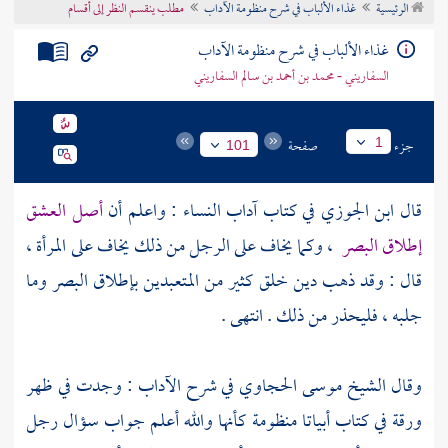
الرئيسية
غذاء الألباب في شرح منظومة الآداب
مطلب ينقسم النظر إلى أقسام
تراجم الأعلام
غذاء الألباب في شرح منظومة الآداب
السفاريني - محمد بن أحمد بن سالم السفاريني
جزء
صفحة
1
101
قال
ابن الجوزي
في كتاب آداب النساء : واعلم أن
أصل العشق
إطلاق البصر
، وكما يخاف على الرجل من ذلك يخاف على المرأة ،
قال : وقد ذهب دين خلق كثير من المتعبدين بإطلاق البصر وما
جلبه ، فليحذر من ذلك . انتهى .
وقال الشيخ
موسى الحجاوي
في شرح الآداب : وجدت في ظهر
ورقة في كتاب أبياتا منظومة كأنها والله أعلم جواب سؤال رجل