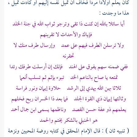
كان يعلم أولادا مردا فخاف أن تميل نفسه إليهم أو كادت تميل ،
هذا ما وجدت :
أيا سائلا بالله إن كنت ذا تقى وترجو ثواب الله في جنة الخلد
فإياك والأحداث لا تقربنهم
ولا ترسلن الطرف فيهم على عمد وإرسال طرف منك لا
تحقرنه
ففي ضمنه سهم يفوق على
الهند
فإنك إن أرسلت طرفك رئدا
تمتعه يا صاح بالناعم الخد تبوء بإثم ثم تسلب أنعما
ثلاثا بهن الله يهدي إلى الرشد حلاوة إيمان ونور فراسة
وثالثها إيمان ذي القوة الجلد فما بعد ذا الخسران ربح فخلهم
يعلمهم ذو عفة حسن القصد وناظمها يسمى
ابن جمال أحمد
هو الحنبلي بالشكر يختم والحمد
( تنبيه ثان ) : قال الإمام المحقق في كتابه روضة المحبين ونزهة