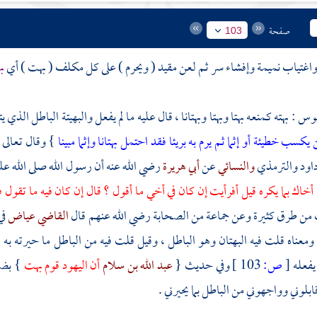
صفحة
103
اغتياب نميمة وإفشاء سر ثم لعن مقيد ( ويحرم ) على كل مكلف ( بهت ) أي
ب
وس : بهته كمنعه بهتا وبهتا وبهتانا ، قال عليه ما لم يفعل والبهيتة الباطل الذ
يكسب خطيئة أو إثما ثم يرم به بريئا فقد احتمل بهتانا وإثما مبينا
} وقال تعالى
داود
والترمذي
والنسائي
عن
أبي هريرة
رضي الله عنه أن رسول الله صلى الله ع
أخاك بما يكره قيل أفرأيت إن كان في أخي ما أقول ؟ قال إن كان فيه ما تقول فق
 من طرق كثيرة وعن جماعة من الصحابة رضي الله عنهم قال
القاضي عياض
في
ومعناه قلت فيه البهتان وهو الباطل ، وقيل قلت فيه من الباطل ما حيرته به ،
 يفعله
[
ص:
103 ]
وفي حديث {
عبد الله بن سلام
أن
اليهود
قوم بهت
} بضم
ابلوني وواجهوني من الباطل بما يحيرني .