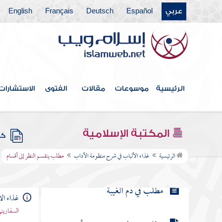
عربي
Español
Deutsch
Français
English
مطلب هل السمع أفضل أم البصر
مطلب هل الملكان يكتبان كل ما
يتكلمه الإنسان
مطلب في غض الطرف
الرئيسية
موسوعات
مقالات
الفتوى
الاستشارات
مطلب في نكات لطيفة وأخبار ظريفة
المكتبة الإسلامية
كتب
مطلب ينقسم النظر إلى أقسام
الرئيسية
غذاء الألباب في شرح منظومة الآداب
مطلب ينقسم النظر إلى أقسام
مطلب في ذم الغيبة
غذاء ال
السفاريني