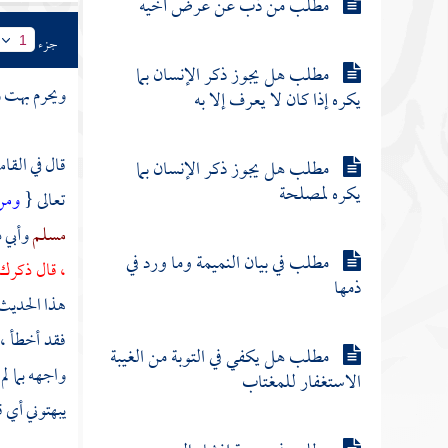
مطلب من ذب عن عرض أخيه
جزء
1
مطلب هل يجوز ذكر الإنسان بما
ويحرم بهت و
يكره إذا كان لا يعرف إلا به
قال في القام
مطلب هل يجوز ذكر الإنسان بما
يكره لمصلحة
تعالى {
ومن 
مسلم
وأبي 
مطلب في بيان النميمة وما ورد في
، قال ذكرك 
ذمها
هذا الحديث
فقد أخطأ ، 
مطلب هل يكفي في التوبة من الغيبة
واجهه بما لم
الاستغفار للمغتاب
يبهتوني أي ق