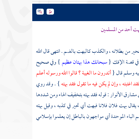
هت أحد من المسلمين
ي يتحير من بطلانه ، والكذب كالبهت بالضم . انتهى قال الله
 في قصة الإفك {
سبحانك هذا بهتان عظيم
} وفي صحيح
ليه وسلم قال {
أتدرون ما الغيبة ؟ قالوا الله ورسوله أعلم
د اغتبته ، وإن لم يكن فيه ما تقول فقد بهته
} . وقد روي
 مشارق الأنوار : قوله فقد بهته بتخفيف الهاء ومن شددها
 يقال بهت فلان فلانا فبهت أي تحير في كذبه ، وقيل بهته
 الباء الموحدة أي مواجهون بالباطل إن يعلموا بإسلامي