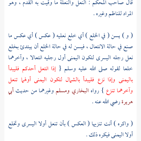
قال صاحب المحكم : النعل والنعلة ما وقيت به القدم ، وهو
المراد للناظم وغيره .
( و ) يسن ( في الخلع ) أي خلع نعليه ( عكس ) أي عكس ما
صنع في حالة الانتعال ، فيسن له في حالة الخلع أن يبتدئ بخلع
نعل رجله اليسرى لتكون اليمنى أول رجليه انتعالا ، وآخرهما
خلعا لقوله صلى الله عليه وسلم {
إذا انتعل أحدكم فليبدأ
باليمنى وإذا نزع فليبدأ بالشمال لتكون اليمنى أولهما تنعل
وآخرهما تنزع
} رواه
البخاري
ومسلم
وغيرهما من حديث
أبي
هريرة
رضي الله عنه .
( واكره ) أنت تنزيها ( العكس ) بأن تنعل أولا اليسرى وتخلع
أولا اليمنى فيكره ذلك .