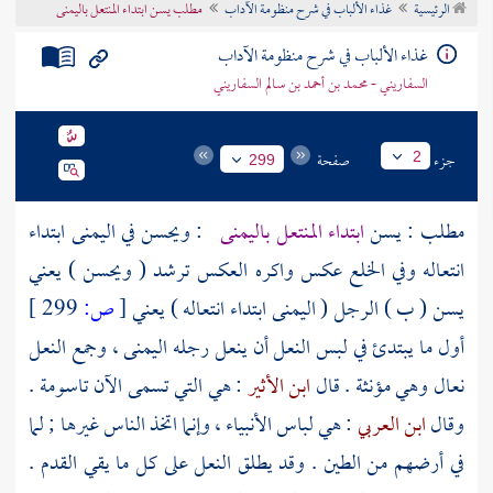
الرئيسية
غذاء الألباب في شرح منظومة الآداب
مطلب يسن ابتداء المنتعل باليمنى
تراجم الأعلام
غذاء الألباب في شرح منظومة الآداب
السفاريني - محمد بن أحمد بن سالم السفاريني
جزء
صفحة
2
299
مطلب : يسن
ابتداء المنتعل باليمنى
: ويحسن في اليمنى ابتداء
انتعاله وفي الخلع عكس واكره العكس ترشد ( ويحسن ) يعني
يسن ( ب ) الرجل ( اليمنى ابتداء انتعاله ) يعني
[
ص:
299 ]
أول ما يبتدئ في لبس النعل أن ينعل رجله اليمنى ، وجمع النعل
نعال وهي مؤنثة . قال
ابن الأثير
: هي التي تسمى الآن تاسومة .
وقال
ابن العربي
: هي لباس الأنبياء ، وإنما اتخذ الناس غيرها ; لما
في أرضهم من الطين . وقد يطلق النعل على كل ما يقي القدم .