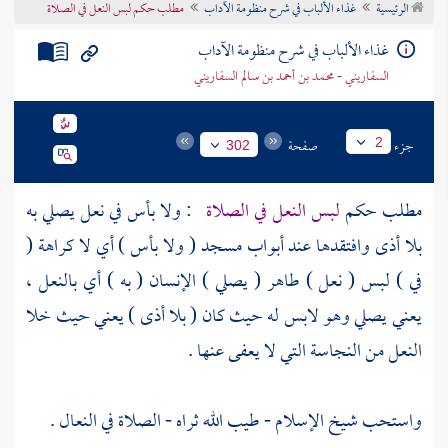
الرئيسية
غذاء الألباب في شرح منظومة الآداب
مطلب حكم لبس النعل في الصلاة
تراجم الأعلام
غذاء الألباب في شرح منظومة الآداب
السفاريني - محمد بن أحمد بن سالم السفاريني
جزء
صفحة
2
302
مطلب حكم
لبس النعل في الصلاة
: ولا بأس في نعل يصلي به
بلا أذى وافتقدها عند أبواب مسجد ( ولا بأس ) أي لا كراهة (
في ) لبس ( نعل ) طاهر ( يصلي ) الإنسان ( به ) أي بالنعل ،
يعني يصلي وهو لابس له حيث كان ( بلا أذى ) يعني حيث خلا
النعل من النجاسة التي لا يعفى عنها .
واستحب
شيخ الإسلام
- طيب الله ثراه - الصلاة في النعال .