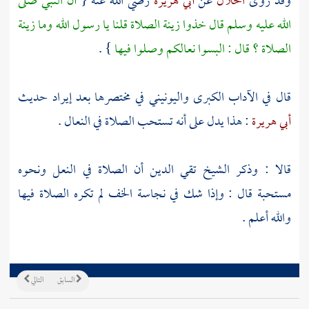
وقد روى
الخلال
عن
أبي هريرة
رضي الله عنه {
أن النبي صلى
الله عليه وسلم قال خذوا زينة الصلاة قلنا يا رسول الله وما زينة
الصلاة ؟ قال : البسوا نعالكم وصلوا فيها
} .
قال في الآداب الكبرى
واليونيني
في مختصرها بعد إيراد حديث
أبي هريرة
: هذا يدل على أنه تستحب الصلاة في النعال .
قالا : وذكر
الشيخ تقي الدين
أن الصلاة في النعل ونحوه
مستحبة قال : وإذا شك في نجاسة الخف لم تكره الصلاة فيها
والله أعلم .
السابق
التالي