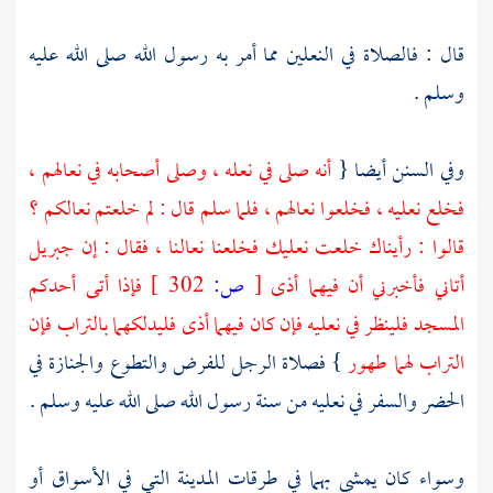
قال : فالصلاة في النعلين مما أمر به رسول الله صلى الله عليه
وسلم .
وفي السنن أيضا {
أنه صلى في نعله ، وصلى أصحابه في نعالهم ،
فخلع نعليه ، فخلعوا نعالهم ، فلما سلم قال : لم خلعتم نعالكم ؟
قالوا : رأيناك خلعت نعليك فخلعنا نعالنا ، فقال : إن
جبريل
أتاني فأخبرني أن فيهما أذى
[
ص:
302 ]
فإذا أتى أحدكم
المسجد فلينظر في نعليه فإن كان فيهما أذى فليدلكهما بالتراب فإن
التراب لهما طهور
} فصلاة الرجل للفرض والتطوع والجنازة في
الحضر والسفر في نعليه من سنة رسول الله صلى الله عليه وسلم .
وسواء كان يمشي بهما في طرقات
المدينة
التي في الأسواق أو