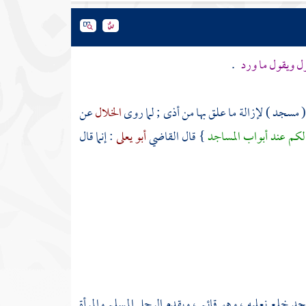
ول ويقول ما ورد
.
 مسجد ) لإزالة ما علق بها من أذى ; لما روى
الخلال
عن
الكم عند أبواب المساجد
} قال القاضي
أبو يعلى
: إنما قال
جد خلع نعليه ، وهو قائم ، ويقدم الرجل المسلم والمرأة