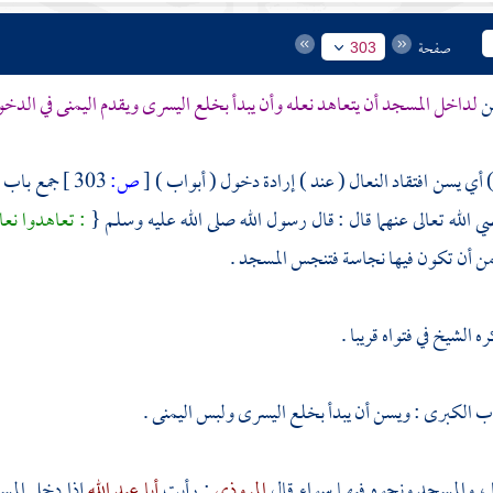
صفحة
303
ن
لداخل المسجد أن يتعاهد نعله وأن يبدأ بخلع اليسرى ويقدم اليمنى في الدخ
) أي يسن افتقاد النعال ( عند ) إرادة دخول ( أبواب )
[
ص:
303 ]
جمع باب (
 الله تعالى عنهما قال : قال رسول الله صلى الله عليه وسلم {
: تعاهدوا نع
ن أن تكون فيها نجاسة فتنجس المسجد .
ره
الشيخ
في فتواه قريبا .
اب الكبرى : ويسن أن يبدأ بخلع اليسرى ولبس اليمنى .
ا ، والمسجد ونحوه فيهما سواء قال
المروذي
: رأيت
أبا عبد الله
إذا دخل المس