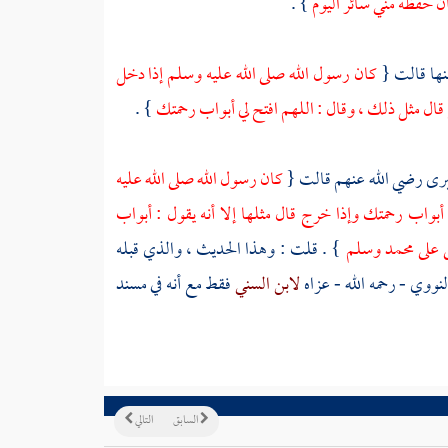
ن حفظه مني سائر اليوم
} .
نها قالت {
كان رسول الله صلى الله عليه وسلم إذا دخل
ج قال مثل ذلك ، وقال : اللهم افتح لي أبواب رحمتك
} .
برى
رضي الله عنهم قالت {
كان رسول الله صلى الله عليه
 أبواب رحمتك وإذا خرج قال مثلها إلا أنه يقول : أبواب
ى على
محمد
وسلم
} . قلت : وهذا الحديث ، والذي قبله
النووي
- رحمه الله - عزاه
لابن السني
فقط مع أنه في مسند
السابق
التالي