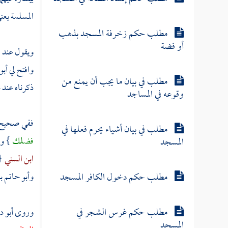
المسلمة يعن
مطلب حكم زخرفة المسجد بذهب
أو فضة
ويقول عند ا
وافتح لي أب
مطلب في بيان ما يجب أن يمنع من
ذكرناه عند 
وقوعه في المساجد
ففي صحيح
مطلب في بيان أشياء يحرم فعلها في
فضلك
} و
المسجد
ابن السني
{
مطلب حكم دخول الكافر المسجد
وأبو حاتم ب
مطلب حكم غرس الشجر في
وروى
أبو د
المسجد