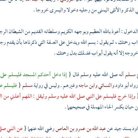
ي الذكر والأنثى اليمنى من رجليه دخولا واليسرى خروجا .
لدخول : أعوذ بالله العظيم وبوجهه الكريم وسلطانه القديم من الشيطان الرجي
واب رحمتك ، ثم يقول : بسم الله ويدخل على الصفة التي ذكرناها بأن يقدم رج
خروجه إلا أنه يقول أبواب فضلك بدل رحمتك .
مسلم
أنه صلى الله عليه وسلم قال {
إذا دخل أحدكم المسجد فليسلم على ا
رواه
أبو داود
والنسائي
وابن ماجه
وغيرهم . وليس في رواية
مسلم
{
فليسلم عل
وإذا خرج فليسلم على النبي صلى الله عليه وسلم وليقل : اللهم أعذني من 
ن حبان
بكسر الحاء المهملة في صحيحهما .
اود
بسند جيد عن
عبد الله بن عمرو بن العاص
رضي الله عنهما {
عن النبي صلى 