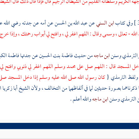
هه الكريم وسلطانه القديم من الشيطان الرجيم قال فإذا قال ذلك قال الشيطا
وفي كتاب
ابن السني
عن
عبد الله بن الحسن
عن أمه عن جدته رضي الله ع
الله - تعالى ، وسمى وقال : اللهم اغفر لي ، وافتح لي أبواب رحمتك ، وإذا خر
الترمذي
وسنن
ابن ماجه
من حديث
فاطمة بنت الحسين
عن جدتها
فاطمة الك
خل المسجد قال : اللهم صل على
محمد
وسلم اللهم اغفر لي ذنوبي وافتح لي
 ولفظ
الترمذي
{
كان رسول الله صلى الله عليه وسلم إذا دخل المسجد صل
ا ذكرناهما بصورة حديثين لما في ألفاظهما من التخالف ، ولأن الشيخ
أبا زكريا 
ن
الترمذي
وسنن
ابن ماجه
والله أعلم .