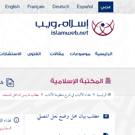
مطلب لا يجوز أن ينقش على الخاتم
عربي
Español
Deutsch
Français
English
صورة حيوان
مطلب يسن ابتداء المنتعل باليمنى
مطلب يكره المشي في فرد نعل واحدة
الرئيسية
موسوعات
مقالات
الفتوى
الاستشارات
مطلب حكم لبس النعل في الصلاة
المكتبة الإسلامية
كتب
مطلب ما يسن لداخل المسجد
الرئيسية
غذاء الألباب في شرح منظومة الآداب
مطلب ما يسن لداخل المسجد
مطلب بيان محل وضع نعل المصلي
غذاء ال
السفاريني