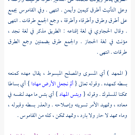
وعلى التأنيث أطرق كيمين وأيمن . انتهى . وفي القاموس يجمع
على أطرق وطرق وأطرقاء وأطرقة ، وجمع الجمع طرقات . انتهى
. وقال
الحجاوي
في لغة إقناعه : الطريق مذكر في لغة
نجد
،
مؤنث في لغة
الحجاز
. والجمع طرق بضمتين وجمع الطرق
طرقات . انتهى .
( الممهد ) أي المسوى والمصلح المبسوط ، يقال مهده كمنعه
بسطه كمهده . وقوله تعالى {
ألم نجعل الأرض مهادا
} أي بساطا
ممكنا للسلوك . وقوله {
وبئس المهاد
} أي بئس ما مهد لنفسه في
معاده ، وتمهيد الأمر تسويته وإصلاحه . والعذر بسطه وقبوله ،
وماء ممهد لا حار ولا بارد ، وتمهد تمكن ، كله من القاموس .