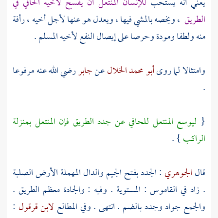
يعني أنه يستحب
للإنسان المنتعل أن يفسح لأخيه الحافي في
الطريق
، ويخصه بالمشي فيها ، ويعدل هو عنها لأجل أخيه ، رأفة
منه ولطفا ومودة وحرصا على إيصال النفع لأخيه المسلم .
وامتثالا لما روى
أبو محمد الخلال
عن
جابر
رضي الله عنه مرفوعا
.
{
ليوسع المنتعل للحافي عن جدد الطريق فإن المنتعل بمنزلة
الراكب
} .
قال
الجوهري
: الجدد بفتح الجيم والدال المهملة الأرض الصلبة
. زاد في القاموس : المستوية . وفيه : والجادة معظم الطريق .
والجمع جواد وجدد بالضم . انتهى . وفي المطالع
لابن قرقول
: