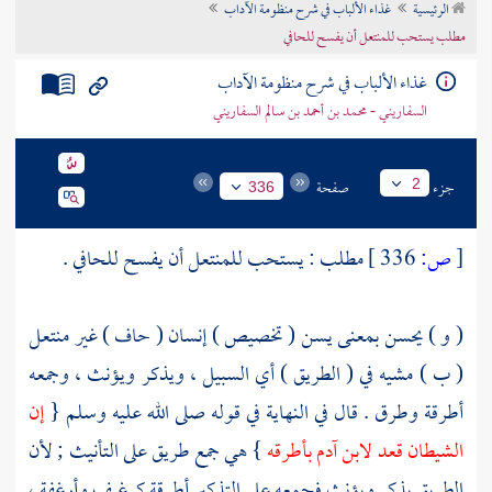
الرئيسية
غذاء الألباب في شرح منظومة الآداب
تراجم الأعلام
مطلب يستحب للمنتعل أن يفسح للحافي
غذاء الألباب في شرح منظومة الآداب
السفاريني - محمد بن أحمد بن سالم السفاريني
جزء
صفحة
2
336
[
ص:
336 ]
مطلب : يستحب للمنتعل أن يفسح للحافي .
( و ) يحسن بمعنى يسن ( تخصيص ) إنسان ( حاف ) غير منتعل
( ب ) مشيه في ( الطريق ) أي السبيل ، ويذكر ويؤنث ، وجمعه
أطرقة وطرق . قال في النهاية في قوله صلى الله عليه وسلم {
إن
الشيطان قعد لابن
آدم
بأطرقه
} هي جمع طريق على التأنيث ; لأن
الطريق يذكر ويؤنث فجمعه على التذكير أطرقة كرغيف وأرغفة ،