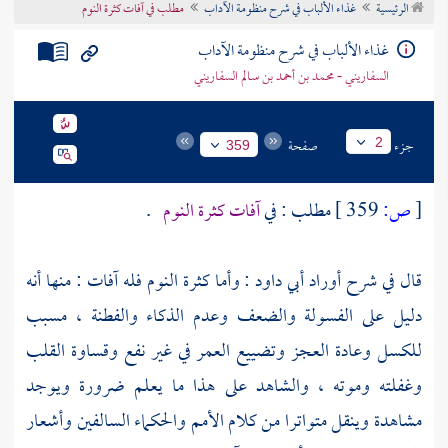
الرئيسية
غذاء الألباب في شرح منظومة الآداب
مطلب في آفات كثرة النوم
تراجم الأعلام
غذاء الألباب في شرح منظومة الآداب
السفاريني - محمد بن أحمد بن سالم السفاريني
جزء
صفحة
2
359
[
ص:
359 ]
مطلب : في
آفات كثرة النوم
.
قال في شرح أوراد
أبي داود
: وأما كثرة النوم فله آفات : منها أنه
دليل على الفسولة والضعف وعدم الذكاء والفطنة ، مسبب
للكسل وعادة العجز وتضييع العمر في غير نفع وقساوة القلب
وغفلته وموته ، والشاهد على هذا ما يعلم ضرورة ويوجد
مشاهدة وينقل متواترا من كلام الأمم والحكماء السالفين وأشعار