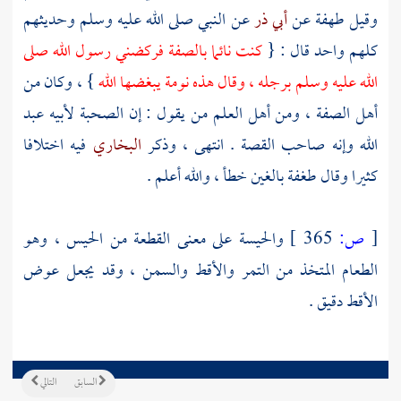
وقيل
طهفة
عن
أبي ذر
عن النبي صلى الله عليه وسلم وحديثهم
كلهم واحد قال : {
كنت نائما بالصفة فركضني رسول الله صلى
الله عليه وسلم برجله ، وقال هذه نومة يبغضها الله
} ، وكان من
أهل الصفة
، ومن أهل العلم من يقول : إن الصحبة لأبيه
عبد
الله
وإنه صاحب القصة . انتهى ، وذكر
البخاري
فيه اختلافا
كثيرا وقال
طغفة
بالغين خطأ ، والله أعلم .
[
ص:
365 ]
والحيسة على معنى القطعة من الحيس ، وهو
الطعام المتخذ من التمر والأقط والسمن ، وقد يجعل عوض
الأقط دقيق .
السابق
التالي