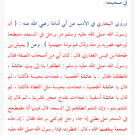
في صحيحه .
وروى
البخاري
في الأدب عن
أبي أمامة
رضي الله عنه : {
أن
رسول الله صلى الله عليه وسلم مر برجل في المسجد منبطحا
لوجهه فضربه برجله وقال قم نومة جهنمية
} . وعن {
يعيش بن
طخفة بن قيس الغفاري
قال : كان أبي من
أصحاب الصفة
فقال
رسول الله صلى الله عليه وسلم : انطلقوا بنا إلى بيت
عائشة
،
فانطلقنا فقال : يا
عائشة
أطعمينا ، فجاءت بحيسة فأكلنا ، ثم
قال يا
عائشة
أطعمينا ، فجاءت بحيسة مثل القطاة فأكلنا ، ثم
قال يا
عائشة
أسقينا ، فجاءت بقدح صغير فشربنا ، ثم قال إن
شئتم بتم ، وإن شئتم انطلقتم إلى المسجد قال فبينما أنا مضطجع
في السحر على بطني إذ جاء رجل يحركني برجله فقال : إن هذه
ضجعة يبغضها الله ، قال : فنظرت فإذا رسول الله صلى الله عليه