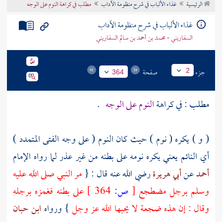
الرئيسية
غذاء الألباب في شرح منظومة الآداب
مطلب في كراهة النوم على الوجه
تراجم الأعلام
غذاء الألباب في شرح منظومة الآداب
السفاريني - محمد بن أحمد بن سالم السفاريني
جزء
صفحة
2
364
مطلب : في كراهة
النوم على الوجه
.
( و ) يكره ( نوم ) حيث كان النوم ( على وجه الفتى المتمدد )
أي النائم يعني يكره نومه على بطنه من غير عذر لما رواه الإمام
أحمد
عن
أبي هريرة
رضي الله عنه قال : {
مر النبي صلى الله عليه
وسلم برجل مضطجع
[
ص:
364 ]
على بطنه فغمزه برجله
وقال : إن هذه ضجعة لا يحبها الله عز وجل
} ورواه
ابن حبان