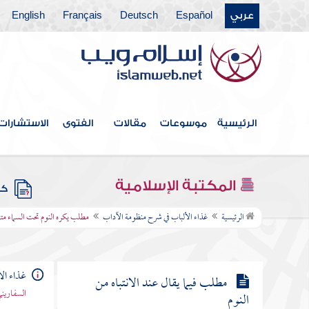
عربي
Español
Deutsch
Français
English
مطلب خير المجالس ما استقبل به
القبلة
مطلب فيما يورثه النوم في الشمس
والقمر
الرئيسية
موسوعات
مقالات
الفتوى
الاستشارات
مطلب في كراهة النوم على الوجه
المكتبة الإسلامية
كتب
مطلب يكره النوم تحت السماء
الرئيسية
غذاء الألباب في شرح منظومة الآداب
مطلب يكره النوم تحت السماء مت
متجردا
غذاء ال
مطلب فيما يقال عند الانتباه من
السفاريني
النوم