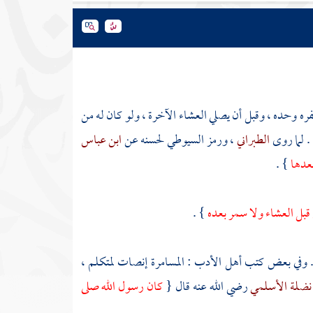
ه وحده ، وقبل أن يصلي العشاء الآخرة ، ولو كان له من
. لما روى
الطبراني
، ورمز
السيوطي
لحسنه عن
ابن عباس
عدها
} .
 قبل العشاء ولا سمر بعده
} .
ى . وفي بعض كتب أهل الأدب : المسامرة إنصات لمتكلم ،
 نضلة الأسلمي
رضي الله عنه قال {
كان رسول الله صلى