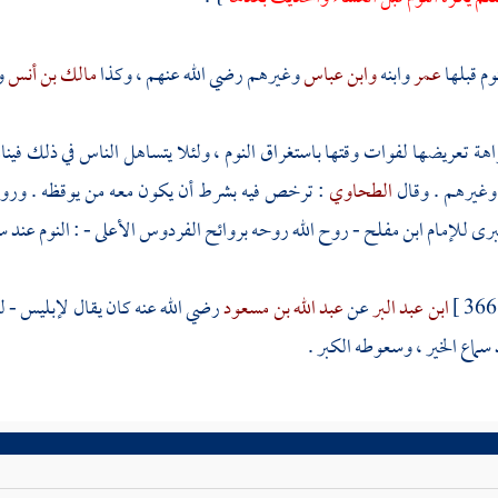
وم قبلها
عمر
وابنه
وابن عباس
وغيرهم رضي الله عنهم ، وكذا
مالك بن أنس
و
ة تعريضها لفوات وقتها باستغراق النوم ، ولئلا يتساهل الناس في ذلك في
وغيرهم . وقال
الطحاوي
: ترخص فيه بشرط أن يكون معه من يوقظه . ور
برى للإمام
ابن مفلح
- روح الله روحه بروائح الفردوس الأعلى - : النوم عند س
3
ابن عبد البر
عن
عبد الله بن مسعود
رضي الله عنه كان يقال لإبليس - 
سماع الخير ، وسعوطه الكبر .