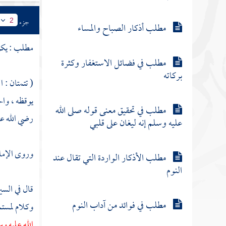
جزء
2
مطلب أذكار الصباح والمساء
مطلب : يكره
مطلب في فضائل الاستغفار وكثرة
بركاته
( تتمتان : ا
يوقظه ، وال
مطلب في تحقيق معنى قوله صلى الله
رضي الله عن
عليه وسلم إنه ليغان على قلبي
وروى الإما
مطلب الأذكار الواردة التي تقال عند
النوم
قال في السي
مطلب في فوائد من آداب النوم
وكلام لمست
الله عليه و