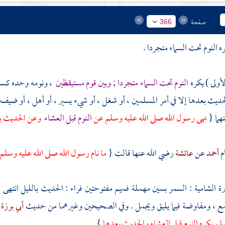
صفحة
366
 النوم تحت السماء متجردا .
لأولى ) يكره
النوم تحت السماء متجردا ; وبين قوم مستيقظين
، ونومه وحده كسفر
حديث بعدها إلا في أمر المسلمين ، أو شغل ، أو شيء يسير ، أو أهل ، أو ضيف 
هما {
نهى رسول الله صلى الله عليه وسلم عن
النوم قبل العشاء
وعن الحديث ب
م
أحمد
عن
عائشة
رضي الله عنها قالت {
ما نام رسول الله صلى الله عليه وسلم
رة الشامية : السمر بسين مهملة فميم مفتوحتين فراء : الحديث بالليل انته
مع ، ومفاوضة فيما يليق ويجمل . وفي الصحيحين وغيرهما من حديث
أبي برزة
سلم يكره النوم قبل العشاء والحديث بعدها
} .