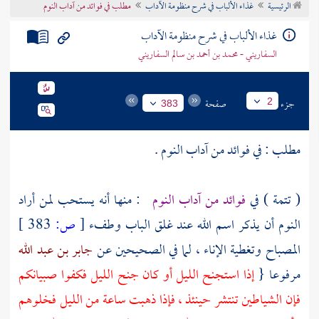
الرئيسية
غذاء الألباب في شرح منظومة الآداب
مطلب في فوائد من آداب النوم
تراجم الأعلام
غذاء الألباب في شرح منظومة الآداب
السفاريني - محمد بن أحمد بن سالم السفاريني
جزء
صفحة
2
383
مطلب : في فوائد من آداب النوم .
( تتمة ) في
فوائد من آداب النوم
: منها أنه يستحب لمن أراد
النوم أن يذكر اسم الله عند غلق الباب وطفء
[
ص:
383 ]
المصباح وتغطية الإناء ، لما في الصحيحين عن
جابر بن عبد الله
مرفوعا {
إذا استجنح الليل أو كان جنح الليل فكفوا صبيانكم
فإن الشياطين تنتشر حينئذ ، فإذا ذهبت ساعة من الليل فخلوهم