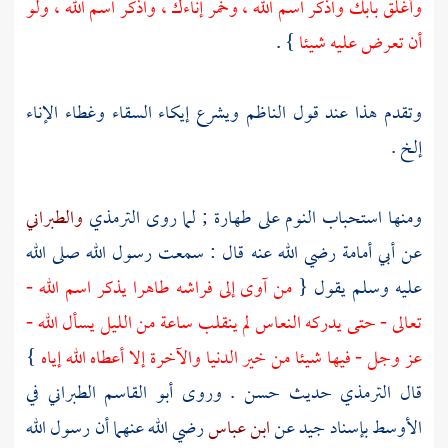
وأغلق بابك واذكر اسم الله ، وخمر إناءك ، واذكر اسم الله ، ولو
أن تعرض عليه شيئا
} .
وتقدم هذا عند قول الناظم ويشرع إيكاء السقاء وغطاء الإناء
إلخ .
ومنها استحباب النوم على طهارة ; لما روى
الترمذي
والطبراني
عن
أبي أمامة
رضي الله عنه قال : سمعت رسول الله صلى الله
عليه وسلم يقول {
من آوى إلى فراشه طاهرا يذكر اسم الله -
تعالى - حتى يدركه النعاس لم ينقلب ساعة من الليل يسأل الله -
عز وجل - فيها شيئا من خير الدنيا والآخرة إلا أعطاه الله إياه
}
قال
الترمذي
حديث حسن . وروى
أبو القاسم الطبراني
في
الأوسط بإسناد جيد عن
ابن عباس
رضي الله عنهما أن رسول الله