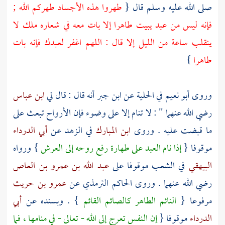
صلى الله عليه وسلم قال {
طهروا هذه الأجساد طهركم الله ;
فإنه ليس من عبد يبيت طاهرا إلا بات معه في شعاره ملك لا
ينقلب ساعة من الليل إلا قال : اللهم اغفر لعبدك فإنه بات
طاهرا
}
وروى
أبو نعيم
في الحلية عن
ابن جبر
أنه قال : قال لي
ابن عباس
رضي الله عنهما " : لا تنام إلا على وضوء فإن الأرواح تبعث على
ما قبضت عليه . وروى
ابن المبارك
في الزهد عن
أبي الدرداء
موقوفا {
إذا نام العبد على طهارة رفع روحه إلى العرش
} ورواه
البيهقي
في الشعب موقوفا على
عبد الله بن عمرو بن العاص
رضي الله عنهما . وروى
الحاكم الترمذي
عن
عمرو بن حريث
مرفوعا {
النائم الطاهر كالصائم القائم
} . وبسنده عن
أبي
الدرداء
موقوفا {
إن النفس تعرج إلى الله - تعالى - في منامها ، فما