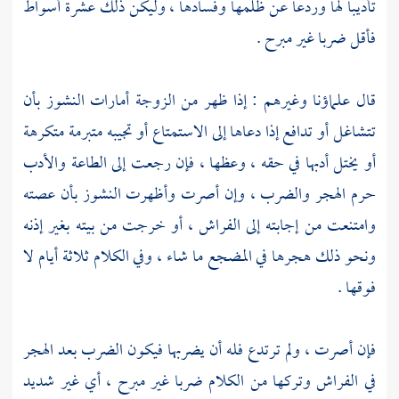
تأديبا لها وردعا عن ظلمها وفسادها ، وليكن ذلك عشرة أسواط
فأقل ضربا غير مبرح .
قال علماؤنا وغيرهم : إذا ظهر من الزوجة أمارات النشوز بأن
تتشاغل أو تدافع إذا دعاها إلى الاستمتاع أو تجيبه متبرمة متكرهة
أو يختل أدبها في حقه ، وعظها ، فإن رجعت إلى الطاعة والأدب
حرم الهجر والضرب ، وإن أصرت وأظهرت النشوز بأن عصته
وامتنعت من إجابته إلى الفراش ، أو خرجت من بيته بغير إذنه
ونحو ذلك هجرها في المضجع ما شاء ، وفي الكلام ثلاثة أيام لا
فوقها .
فإن أصرت ، ولم ترتدع فله أن يضربها فيكون الضرب بعد الهجر
في الفراش وتركها من الكلام ضربا غير مبرح ، أي غير شديد