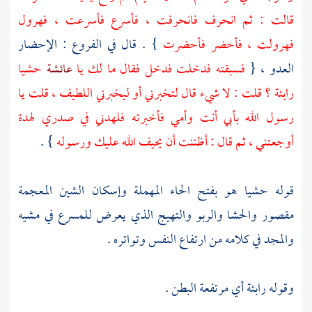
قالت : ثم انحرف فانحرفت ، فأسرع فأسرعت ، فهرول
فهرولت ، فأحضر فأحضرت
} . قال في الفروع : الإحضار
العدو ، {
فسبقته فدخلت فدخل فقال ما لك يا
عائشة
حشيا
رابئة ؟ قلت : لا شيء قال لتخبرني أو ليخبرني اللطيف ، قلت يا
رسول الله بأبي أنت وأمي فأخبرته فلهدني في صدري لهدة
أوجعتني ، ثم قال : أظننت أن يحيف الله عليك ورسوله
} .
قوله حشيا هو بفتح الحاء المهملة وإسكان الشين المعجمة
مقصور والحشا والربو والتهيج الذي يعرض للمسرع في مشيه
والمجد في كلامه من ارتفاع النفس وتواتره .
وقوله رابئة أي مرتفعة البطن .