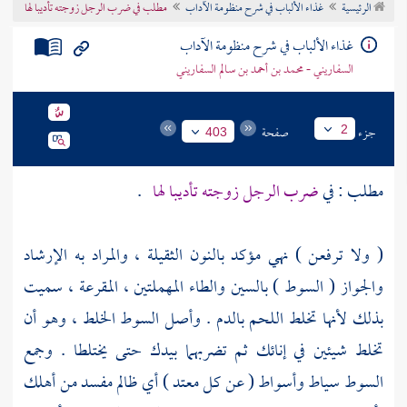
الرئيسية
غذاء الألباب في شرح منظومة الآداب
مطلب في ضرب الرجل زوجته تأديبا لها
تراجم الأعلام
غذاء الألباب في شرح منظومة الآداب
السفاريني - محمد بن أحمد بن سالم السفاريني
جزء
صفحة
2
403
مطلب : في
ضرب الرجل زوجته تأديبا لها
.
( ولا ترفعن ) نهي مؤكد بالنون الثقيلة ، والمراد به الإرشاد
والجواز ( السوط ) بالسين والطاء المهملتين ، المقرعة ، سميت
بذلك لأنها تخلط اللحم بالدم . وأصل السوط الخلط ، وهو أن
تخلط شيئين في إنائك ثم تضربهما بيدك حتى يختلطا . وجمع
السوط سياط وأسواط ( عن كل معتد ) أي ظالم مفسد من أهلك