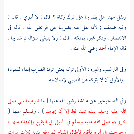
ونقل
مهنا
هل يضربها على ترك زكاة ؟ قال : لا أدري . قال :
وفيه ضعف ; لأنه نقل عنه يضربها على فرائض الله . قاله في
الانتصار . وذكر غيره يملكه . قال : ولا ينبغي سؤاله لم ضربها .
قاله الإمام
أحمد
رضي الله عنه .
وفي الترغيب وغيره : الأولى تركه يعني ترك الضرب إبقاء للمودة
. والأولى أن لا يتركه عن الصبي لإصلاحه .
وفي الصحيحين عن
عائشة
رضي الله عنها {
ما ضرب النبي صلى
الله عليه وسلم بيده شيئا قط إلا أن يجاهد
} .
ولمسلم
عنها {
خروجه صلى الله عليه وسلم في الليل إلى
البقيع
وإخفائه منها ،
وخرجت في أثره فأقام فأطال القيام ثم رفع يديه ثلاث مرات