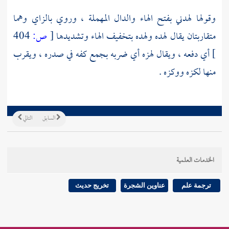
وقولها لهدني بفتح الهاء والدال المهملة ، وروي بالزاي وهما
متقاربتان يقال لهده ولهده بتخفيف الهاء وتشديدها
[
ص:
404
]
أي دفعه ، ويقال لهزه أي ضربه بجمع كفه في صدره ، ويقرب
منها لكزه ووكزه .
السابق
التالي
الخدمات العلمية
ترجمة علم
عناوين الشجرة
تخريج حديث