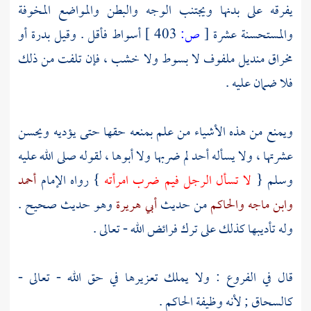
يفرقه على بدنها ويجتنب الوجه والبطن والمواضع المخوفة
والمستحسنة عشرة
[
ص:
403 ]
أسواط فأقل . وقيل بدرة أو
مخراق منديل ملفوف لا بسوط ولا خشب ، فإن تلفت من ذلك
فلا ضمان عليه .
ويمنع من هذه الأشياء من علم بمنعه حقها حتى يؤديه ويحسن
عشرتها ، ولا يسأله أحد لم ضربها ولا أبوها ، لقوله صلى الله عليه
وسلم {
لا تسأل الرجل فيم ضرب امرأته
} رواه الإمام
أحمد
وابن ماجه
والحاكم
من حديث
أبي هريرة
وهو حديث صحيح .
وله تأديبها كذلك على ترك فرائض الله - تعالى .
قال في الفروع : ولا يملك تعزيرها في حق الله - تعالى -
كالسحاق ; لأنه وظيفة الحاكم .