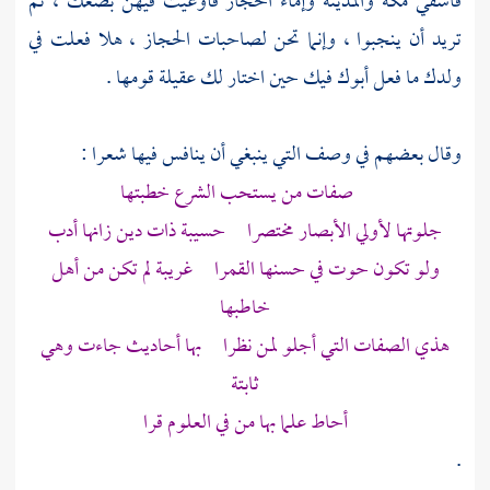
فاسقي
مكة
والمدينة
وإماء
الحجاز
فأوعيت فيهن بضعك ، ثم
تريد أن ينجبوا ، وإنما تحن لصاحبات الحجاز ، هلا فعلت في
ولدك ما فعل أبوك فيك حين اختار لك عقيلة قومها .
وقال بعضهم في وصف التي ينبغي أن ينافس فيها شعرا :
صفات من يستحب الشرع خطبتها
جلوتها لأولي الأبصار مختصرا حسيبة ذات دين زانها أدب
ولو تكون حوت في حسنها القمرا غريبة لم تكن من أهل
خاطبها
هذي الصفات التي أجلو لمن نظرا بها أحاديث جاءت وهي
ثابتة
أحاط علما بها من في العلوم قرا
.