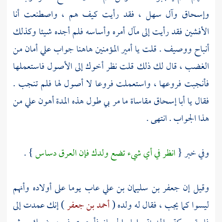
وإسحاق
وآل
سهل
، فقد رأيت كيف هم ، واصطنعت أنا
الأفشين فقد رأيت إلى مآل أمره وأساسه فلم أجده شيئا وكذلك
أنباح ووصيف . قلت يا أمير المؤمنين هاهنا جواب علي أمان من
الغضب ، قال لك ذلك قلت نظر أخوك إلى الأصول فاستعملها
فأنجبت فروعها ، واستعملت فروعا لا أصول لها فلم تنجب .
فقال يا
أبا إسحاق
مقاساة ما مر بي طول هذه المدة أهون علي من
هذا الجواب . انتهى .
وفي خبر {
انظر في أي شيء تضع ولدك فإن العرق دساس
} .
وقيل إن
جعفر بن سليمان بن علي
عاب يوما على أولاده وأنهم
ليسوا كما يجب ، فقال له ولده (
أحمد بن جعفر
) إنك عمدت إلى