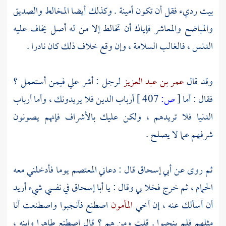
بيت رديء فقل أن تكون أمينة . وكذلك أيضا المخالط والصديق
والمباضع والمعاشر فإياك أن تخالط إلا من له أصل يخاف عليه
الدنس ، فالغالب السلامة ، وإن وقع خلاف ذلك كان نادرا .
وقد قال
عمر بن عبد العزيز
لرجل : أشر علي فيمن أستعمل ؟
فقال : أما
[
ص:
407 ]
أرباب الدين فلا يريدونك ، وأما أرباب
الدنيا فلا تريدهم ، ولكن عليك بالأشراف فإنهم يصونون
شرفهم عما لا يصلح .
ثم روى عن
أبي إسحاق
قال : دعاني
المعتصم
يوما فأدخلني معه
الحمام ، ثم خرج فخلا بي وقال : يا
أبا إسحاق
في نفسي شيء أريد
أن أسألك عنه ، إن أخي
المأمون
اصطنع فأنجبوا واصطنعت أنا
مثلهم فلم ينجبوا . قلت ومن هم ؟ قال اصطنع طاهرا وابنه ،