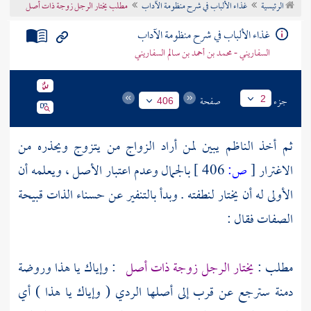
الرئيسية
غذاء الألباب في شرح منظومة الآداب
مطلب يختار الرجل زوجة ذات أصل
تراجم الأعلام
غذاء الألباب في شرح منظومة الآداب
السفاريني - محمد بن أحمد بن سالم السفاريني
جزء
صفحة
2
406
ثم أخذ الناظم يبين لمن أراد الزواج من يتزوج ويحذره من
الاغترار
[
ص:
406 ]
بالجمال وعدم اعتبار الأصل ، ويعلمه أن
الأولى له أن يختار لنطفته . وبدأ بالتنفير عن حسناء الذات قبيحة
الصفات فقال :
مطلب :
يختار الرجل زوجة ذات أصل
: وإياك يا هذا وروضة
دمنة سترجع عن قرب إلى أصلها الردي ( وإياك يا هذا ) أي