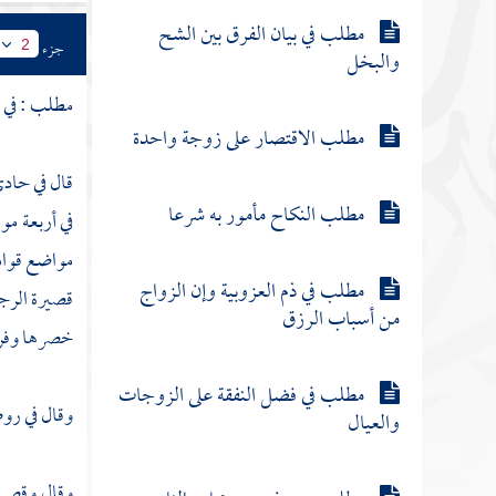
مطلب في بيان الفرق بين الشح
جزء
2
والبخل
مطلب : في ب
مطلب الاقتصار على زوجة واحدة
قال في حادي
مطلب النكاح مأمور به شرعا
في أربعة مو
مواضع قوامه
مطلب في ذم العزوبية وإن الزواج
قصيرة الرجل
من أسباب الرزق
خصرها وفرقه
مطلب في فضل النفقة على الزوجات
وقال في روضة
والعيال
وقال وقصر أ