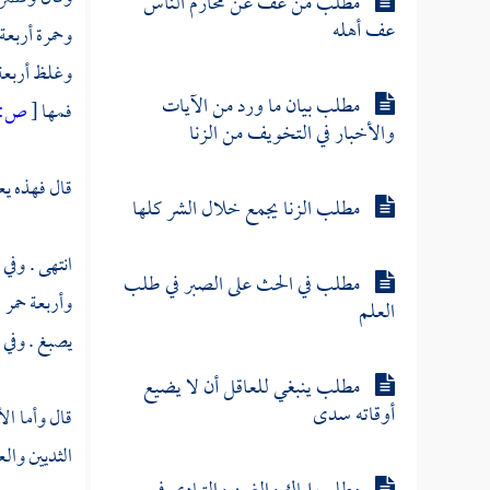
مطلب من عف عن محارم الناس
عف أهله
وحمرة أربعة
وغلظ أربعة 
مطلب بيان ما ورد من الآيات
فمها
[
ص:
والأخبار في التخويف من الزنا
قال فهذه يع
مطلب الزنا يجمع خلال الشر كلها
انتهى . وفي
مطلب في الحث على الصبر في طلب
وأربعة حمر 
العلم
يصبغ . وفي ا
مطلب ينبغي للعاقل أن لا يضيع
أوقاته سدى
قال وأما ال
الثديين والع