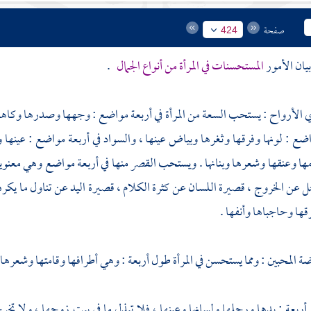
صفحة
424
يان الأمور
المستحسنات في المرأة من أنواع الجمال
.
 الأرواح : يستحب السعة من المرأة في أربعة مواضع : وجهها وصدرها وكاهلها
اضع : لونها وفرقها وثغرها وبياض عينها ، والسواد في أربعة مواضع : عينها
ا وعنقها وشعرها وبنانها . ويستحب القصر منها في أربعة مواضع وهي معنوية
 عن الخروج ، قصيرة اللسان عن كثرة الكلام ، قصيرة اليد عن تناول ما يكره
ا وحاجباها وأنفها .
 المحبين : ومما يستحسن في المرأة طول أربعة : وهي أطرافها وقامتها وشعرها وع
ربعة : يدها ورجلها ولسانها وعينها ، فلا تبذل ما في بيت زوجها ، ولا تخرج 