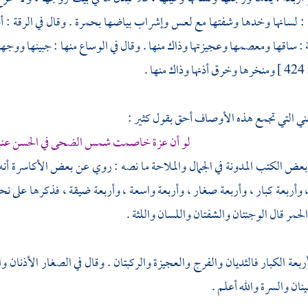
 : لسانها وخدها وشفتها مع لعس وإشراب بياضها بحمرة . وقال في الرقة : أنف
: ساقها ومعصمها وعجيزتها وذاك منها . وقال في الوساع منها : جبينها ووجهه
424 ]
ومنخرها وخرق أذنها وذاك منها .
ني التي تجمع هذه الأوصاف أحق بقول كثير :
لو أن عزة خاصمت شمس الضحى في الحسن عند 
 بعض الكتب المدونة في الجمال والملاحة ما نصه : روي عن بعض الأكاسرة أنه ق
، وأربعة كبار ، وأربعة صغار ، وأربعة واسعة ، وأربعة ضيقة ، فذكرها على نحو م
لحمر قال الوجنتان والشفتان واللسان واللثة .
أربعة الكبار فالثديان والفرج والعجيزة والركبتان . وقال في الصغار الأذنان 
ينان والسرة والله أعلم .