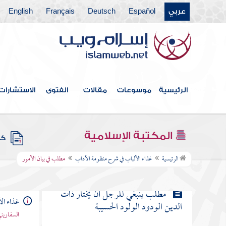
عربي
Español
Deutsch
Français
English
مطلب الجمال على قسمين
مطلب ثلاثة تجلو البصر
مطلب في الفرق بين الجميلة والمليحة
الرئيسية
موسوعات
مقالات
الفتوى
الاستشارات
مطلب في أوصاف المرأة المحمودة
المكتبة الإسلامية
كتب
مطلب في بيان الأمور
الرئيسية
غذاء الألباب في شرح منظومة الآداب
مطلب في بيان الأمور
مطلب ينبغي للرجل أن يختار ذات
غذاء ال
الدين الودود الولود الحسيبة
السفاريني