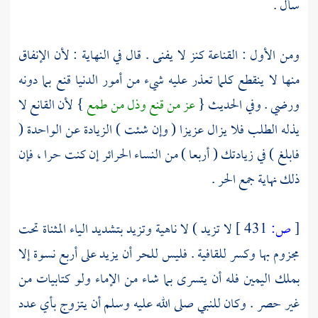
سأل .
ومن الأول : القناعة كنز لا يفنى . قال في النهاية : لأن الإنفاق
منها لا ينقطع كلما تعذر عليه شيء من أمور الدنيا قنع بما دونه
ورضي . وفي الحديث {
عز من قنع وذل من طمع
} لأن القانع لا
يذله الطلب فلا يزال عزيزا ( وإن شئت ) الزيادة عن الواحدة (
فابلغ ) في زيادتك ( أربعا ) من النساء الحرائر إن كنت حرا ، فإن
ذلك نهاية جمع الحر .
[
ص:
431 ]
لا تزيد ) لا ناهية وتزيد بتشديد الياء المثناة تحت
مجزوم بها وكسر للقافية . فليس للحر أن يزيد على أربع نسوة إلا
بملك اليمين فله أن يتسرى بما شاء من الإماء ولو كتابيات من
غير حصر . وكان للنبي صلى الله عليه وسلم أن يتزوج بأي عدد