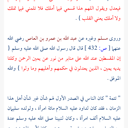
فيعدل ويقول اللهم هذا قسمي فيما أملك فلا تلمني فيما تملك
ولا أملك يعني القلب
} .
وروى
مسلم
وغيره عن
عبد الله بن عمرو بن العاص
رضي الله
عنهما
[
ص:
432 ]
قال قال رسول الله صلى الله عليه وسلم {
إن المقسطين عند الله على منابر من نور عن يمين الرحمن وكلتا
يديه يمين ، الذين يعدلون في حكمهم وأهليهم وما ولوا
} والله
الموفق .
" تتمة " كان الناس في الصدر الأول لهم شأن غير شأن أهل هذا
الزمان ، فقد كان
لداود
عليه السلام مائة امرأة ، ولولده
سليمان
عليه السلام ألف امرأة ، وكان لنبينا صلى الله عليه وسلم عدة