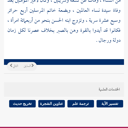
من النساء ، ومات عن تسعة وسريتين ، وكان لأمير المؤمنين بعد
وفاة سيدة نساء العالمين ، وبضعة خاتم المرسلين أربع حرائر
وسبع عشرة سرية ، وتزوج ابنه
الحسن
بنحو من أربعمائة امرأة ،
فكانوا قد أيدوا بالقوة وهن بالصبر بخلاف عصرنا لكل زمان
دولة ورجال .
السابق
التالي
الخدمات العلمية
تفسير الآية
ترجمة علم
عناوين الشجرة
تخريج حديث