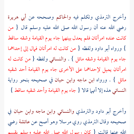
وأخرج
الترمذي
وتكلم فيه
والحاكم
وصححه عن
أبي هريرة
رضي الله عنه أن رسول الله صلى الله عليه وسلم قال {
من
كانت عنده امرأتان فلم يعدل بينهما جاء يوم القيامة وشقه ساقط
} ورواه
أبو داود
ولفظه {
من كانت له امرأتان فمال إلى إحداهما
جاء يوم القيامة وشقه مائل
} .
والنسائي
ولفظه {
من كانت له
امرأتان يميل لإحداهما على الأخرى جاء يوم القيامة أحد شقيه
مائل
} . ورواه
ابن ماجه
وابن حبان
في صحيحه بنحو رواية
النسائي
هذه إلا أنهما قالا {
جاء يوم القيامة وأحد شقيه ساقط
}
وأخرج
أبو داود
والترمذي
والنسائي
وابن ماجه
وابن حبان
في
صحيحه وقال
الترمذي
روي مرسلا وهو أصح عن
عائشة
رضي
الله عنها قالت {
كان رسول الله صلى الله عليه وسلم يقسم