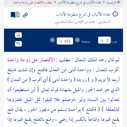
الرئيسية
غذاء الألباب في شرح منظومة الآداب
مطلب الاقتصار على زوجة واحدة
تراجم الأعلام
غذاء الألباب في شرح منظومة الآداب
السفاريني - محمد بن أحمد بن سالم السفاريني
جزء
صفحة
2
431
ثم قال رحمه الملك المتعال : مطلب :
الاقتصار على زوجة واحدة
أقرب للعدل : وواحدة أدنى من العدل فاقتنع وإن شئت فابلغ
أربعا لا تزيد ( و ) زوجة ( واحدة أدنى ) أي أقرب ( من العدل )
الذي هو ضد الجور والميل بشهادة قوله تعالى {
لن تستطيعوا أن
تعدلوا بين النساء ولو حرصتم فلا تميلوا كل الميل فتذروها
كالمعلقة
} ( فاقتنع ) بواحدة تسلم من ديجور الجور ، يقال قنع
يقنع قنوعا وقناعة بالكسر إذا رضي ، وقنع بالفتح يقنع قنوعا إذا