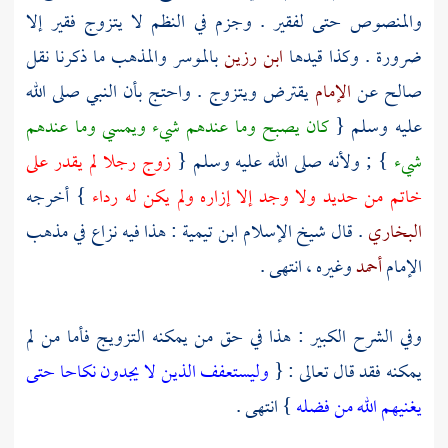
والمنصوص حتى لفقير . وجزم في النظم لا يتزوج فقير إلا
ضرورة . وكذا قيدها
ابن رزين
بالموسر والمذهب ما ذكرنا نقل
صالح
عن
الإمام
يقترض ويتزوج . واحتج بأن النبي صلى الله
عليه وسلم {
كان يصبح وما عندهم شيء ويمسي وما عندهم
شيء
} ; ولأنه صلى الله عليه وسلم {
زوج رجلا لم يقدر على
خاتم من حديد ولا وجد إلا إزاره ولم يكن له رداء
} أخرجه
البخاري
. قال شيخ الإسلام
ابن تيمية
: هذا فيه نزاع في مذهب
الإمام
أحمد
وغيره ، انتهى .
وفي الشرح الكبير : هذا في حق من يمكنه التزويج فأما من لم
يمكنه فقد قال تعالى : {
وليستعفف الذين لا يجدون نكاحا حتى
يغنيهم الله من فضله
} انتهى .