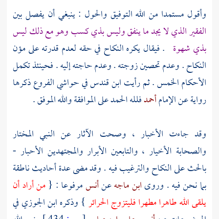
وأقول مستمدا من الله التوفيق والحول : ينبغي أن يفصل بين
الفقير الذي لا يجد ما ينفق وليس بذي كسب وهو مع ذلك ليس
بذي شهوة
. فيقال يكره النكاح في حقه لعدم قدرته على مؤن
النكاح . وعدم تحصين زوجته . وعدم حاجته إليه . فحينئذ تكمل
الأحكام الخمس . ثم رأيت
ابن قندس
في حواشي الفروع ذكرها
رواية عن الإمام
أحمد
فلله الحمد على الموافقة والله الموفق .
وقد جاءت الأخبار ، وصحت الآثار عن النبي المختار
والصحابة الأخيار ، والتابعين الأبرار والمجتهدين الأحبار -
بالحث على النكاح والترغيب فيه . وقد مضى عدة أحاديث ناطقة
بما نحن فيه . وروى
ابن ماجه
عن
أنس
مرفوعا : {
من أراد أن
يلقى الله طاهرا مطهرا فليتزوج الحرائر
} وذكره
ابن الجوزي
في