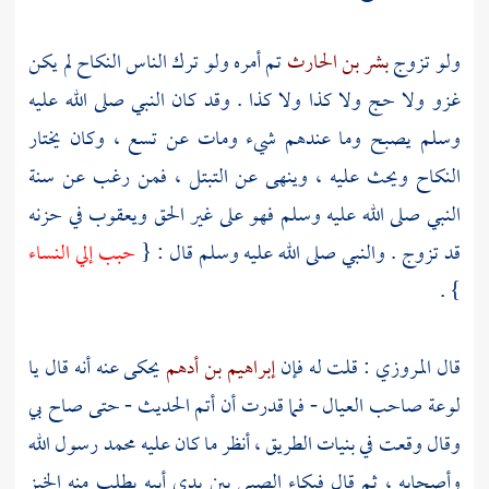
ولو تزوج
بشر بن الحارث
تم أمره ولو ترك الناس النكاح لم يكن
غزو ولا حج ولا كذا ولا كذا . وقد كان النبي صلى الله عليه
وسلم يصبح وما عندهم شيء ومات عن تسع ، وكان يختار
النكاح ويحث عليه ، وينهى عن التبتل ، فمن رغب عن سنة
النبي صلى الله عليه وسلم فهو على غير الحق
ويعقوب
في حزنه
قد تزوج . والنبي صلى الله عليه وسلم قال : {
حبب إلي النساء
} .
قال
المروزي
: قلت له فإن
إبراهيم بن أدهم
يحكى عنه أنه قال يا
لوعة صاحب العيال - فما قدرت أن أتم الحديث - حتى صاح بي
وقال وقعت في بنيات الطريق ، أنظر ما كان عليه
محمد
رسول الله
وأصحابه ، ثم قال فبكاء الصبي بين يدي أبيه يطلب منه الخبز