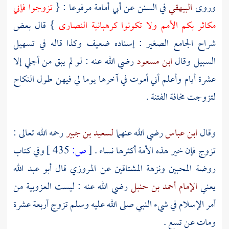
وروى
البيهقي
في السنن عن
أبي أمامة
مرفوعا : {
تزوجوا فإني
مكاثر بكم الأمم ولا تكونوا كرهبانية
النصارى
} قال بعض
شراح الجامع الصغير : إسناده ضعيف وكذا قاله في تسهيل
السبيل وقال
ابن مسعود
رضي الله عنه : لو لم يبق من أجلي إلا
عشرة أيام وأعلم أني أموت في آخرها يوما لي فيهن طول النكاح
لتزوجت مخافة الفتنة .
وقال
ابن عباس
رضي الله عنهما
لسعيد بن جبير
رحمه الله تعالى :
تزوج فإن خير هذه الأمة أكثرها نساء .
[
ص:
435 ]
وفي كتاب
روضة المحبين ونزهة المشتاقين عن
المروزي
قال
أبو عبد الله
يعني
الإمام أحمد بن حنبل
رضي الله عنه : ليست العزوبية من
أمر الإسلام في شيء النبي صلى الله عليه وسلم تزوج أربعة عشرة
ومات عن تسع .