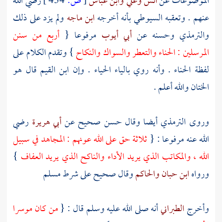
الموضوعات عن
أنس
وعلي
وابن عباس
[
ص:
434 ]
رضي الله
عنهم . وتعقبه
السيوطي
بأنه أخرجه
ابن ماجه
ولم يزد على ذلك
والترمذي
وحسنه عن
أبي أيوب
مرفوعا {
أربع من سنن
المرسلين : الحناء والتعطر والسواك والنكاح
} وتقدم الكلام على
لفظة الحناء . وأنه روي بالياء الحياء . وإن
ابن القيم
قال هو
الختان والله أعلم .
وروى
الترمذي
أيضا وقال حسن صحيح عن
أبي هريرة
رضي
الله عنه مرفوعا : {
ثلاثة حق على الله عونهم : المجاهد في سبيل
الله ، والمكاتب الذي يريد الأداء والناكح الذي يريد العفاف
}
ورواه
ابن حبان
والحاكم
وقال صحيح على شرط مسلم
وأخرج
الطبراني
أنه صلى الله عليه وسلم قال : {
من كان موسرا