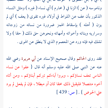
وناموسه ( عن ) الزنا في ( محارم ) أي نساء ( غيره ) ومثل النساء
الذكور بأن عف عن اللواط في أولاد غيره تقوى ( يعف ) أي لم
يزن ( أهله ) بإسقاط الهمز ضرورة من نسائه من زوجاته
وسراريه وبناته وأخواته وأمهاته ونحوهن حق ذلك ( حقا ) ولا
تشك فيه فإنه ورد عن المعصوم الذي لا ينطق عن الهوى .
فقد روى
الحاكم
وقال صحيح الإسناد عن
أبي هريرة
رضي الله
عنه عن النبي صلى الله عليه وسلم أنه قال {
عفوا عن نساء
الناس تعف نساؤكم ، وبروا آباءكم تبركم أبناؤكم ، ومن أتاه
أخوه متنصلا فليقبل ذلك محقا كان أو مبطلا ، فإن لم يفعل لم يرد
علي الحوض
} .
[
ص:
439 ]