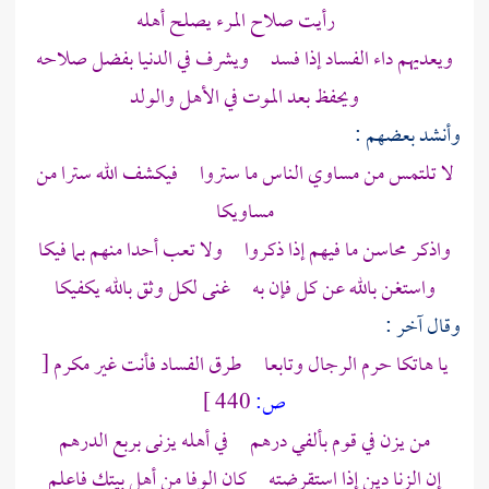
رأيت صلاح المرء يصلح أهله
ويعديهم داء الفساد إذا فسد ويشرف في الدنيا بفضل صلاحه
ويحفظ بعد الموت في الأهل والولد
وأنشد بعضهم :
لا تلتمس من مساوي الناس ما ستروا فيكشف الله سترا من
مساويكا
واذكر محاسن ما فيهم إذا ذكروا ولا تعب أحدا منهم بما فيكا
واستغن بالله عن كل فإن به غنى لكل وثق بالله يكفيكا
وقال آخر :
يا هاتكا حرم الرجال وتابعا طرق الفساد فأنت غير مكرم
[
ص:
440 ]
من يزن في قوم بألفي درهم في أهله يزنى بربع الدرهم
إن الزنا دين إذا استقرضته كان الوفا من أهل بيتك فاعلم