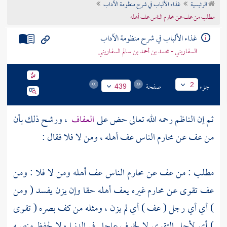
الرئيسية
غذاء الألباب في شرح منظومة الآداب
تراجم الأعلام
مطلب من عف عن محارم الناس عف أهله
غذاء الألباب في شرح منظومة الآداب
السفاريني - محمد بن أحمد بن سالم السفاريني
جزء
صفحة
2
439
ثم إن الناظم رحمه الله تعالى حض على
العفاف
، ورشح ذلك بأن
من عف عن محارم الناس عف أهله ، ومن لا فلا فقال :
مطلب : من عف عن محارم الناس عف أهله ومن لا فلا : ومن
عف تقوى عن محارم غيره يعف أهله حقا وإن يزن يفسد ( ومن
) أي أي رجل ( عف ) أي لم يزن ، ومثله من كف بصره ( تقوى
) أي لأجل التقوى لا لخوف عاجل في الدنيا ولا لحفظ منصبه