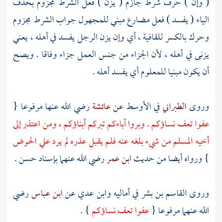
( وإن ) حرف شرط جازم ( يزن ) فعل الشرط مجزوم بحذف
الياء ( يفسد ) فعل مضارع مبني للمجهول جواب الشرط مجزوم
وحرك بالكسر للقافية ، أي وإن يزن الرجل يفسد في أهله ، يعني
يزنى في أهله ، لأن الجزاء من جنس العمل جزاء وفاقا . ويصح
أن يكون مبنيا للمعلوم أي يفسد أهله .
وروى
الطبراني
في الأوسط عن
عائشة
رضي الله عنها مرفوعا {
عفوا تعف نساؤكم . وبروا آباءكم تبركم أبناؤكم ، ومن اعتذر إلى
أخيه المسلم من شيء بلغه عنه فلم يقبل عذره لم يرد علي الحوض
} ورواه أيضا من حديث
ابن عمر
رضي الله عنهما بإسناد حسن .
وروى
القاسم بن بشر
في أماليه
وابن عدي
عن
ابن عباس
رضي
الله عنهما مرفوعا {
عفوا تعف نساؤكم
} .