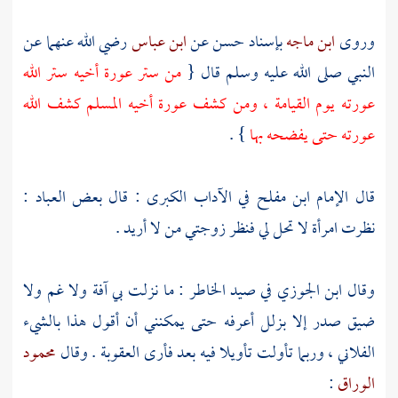
وروى
ابن ماجه
بإسناد حسن عن
ابن عباس
رضي الله عنهما عن
النبي صلى الله عليه وسلم قال {
من ستر عورة أخيه ستر الله
عورته يوم القيامة ، ومن كشف عورة أخيه المسلم كشف الله
عورته حتى يفضحه بها
} .
قال الإمام
ابن مفلح
في الآداب الكبرى : قال بعض العباد :
نظرت امرأة لا تحل لي فنظر زوجتي من لا أريد .
وقال
ابن الجوزي
في صيد الخاطر : ما نزلت بي آفة ولا غم ولا
ضيق صدر إلا بزلل أعرفه حتى يمكنني أن أقول هذا بالشيء
الفلاني ، وربما تأولت تأويلا فيه بعد فأرى العقوبة . وقال
محمود
الوراق
: