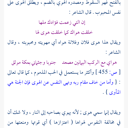
بالفتح فهو السقوط ومصدره الهوي بالضم ، ويطلق الهوى على
نفس المحبوب . قال الشاعر :
إن التي زعمت فؤادك ملها
خلقت هواك كما خلقت هوى لها
ويقال هذا هوى فلان وفلانة هواه أي مهويته ومحبوبته ، وقال
الشاعر :
هواي مع الركب اليمانين مصعد جنوبا وجثماني
بمكة
موثق
[
ص:
455 ]
وأكثر ما يستعمل في الحب المذموم ، كما قال تعالى
: {
وأما من خاف مقام ربه ونهى النفس عن الهوى فإن الجنة هي
المأوى
} .
ويقال إنما سمي هوى ; لأنه يهوي بصاحبه إلى النار ، ولا شك أن
في مخالفة النفوس لهواها ( اعتزازها ) أي قوتها ومنعتها من