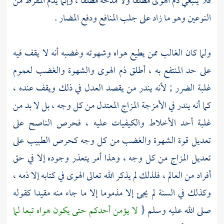
فلا ينبغي ذم الهوى مطلقا ولا مدحه مطلقا ، وإنما يذم المفرط من
النوعين وهو ما زاد على جلب المنافع ودفع المضار .
ولما كان الغالب ممن يطيع هواه وشهوته وغضبه أنه لا يقف فيه
على حد المنتفع به ، أطلق ذم الهوى والشهوة والغضب لعموم
غلبة الضرر ; لأنه يندر من يقصد العدل في ذلك ويقف عنده ،
كما أنه يندر في الأمزجة المزاج المعتدل من كل وجه ، بل لا بد من
غلبة أحد الأخلاط والكيفيات عليه ، فحرص الناصح على
تعديل قوة الشهوة والغضب من كل وجه كحرص الطبيب على
تعديل المزاج من كل وجه ، وهذا أمر يتعذر وجوده إلا في حق
أفراد من العالم ، فلذلك لم يذكر الله تعالى الهوى في كتابه إلا ذمه ،
وكذلك في السنة لم يجئ إلا مذموما إلا ما جاء منه مقيدا كقوله
صلى الله عليه وسلم {
لا يؤمن أحدكم حتى يكون هواه تبعا لما