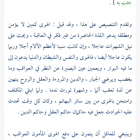
جئت به
} .
وتقدم التنصيص على هذا ، وقد قيل : الهوى كمين لا يؤمن
ومطلقه يدعو اللذة الحاضرة من غير فكر في العاقبة ، ويحث على
نيل الشهوات عاجلا ، وإن كانت سببا لأعظم الآلام أجلا وربما
يكون عاجلا أيضا ، فالهوى والنفس والشيطان والدنيا يدعون إلى
ما فيه البوار ، ويعمين عين البصيرة عن النظر في العواقب وما
يغضب ويرضي الجبار ، والدين والمروءة والعقل والروح ينهين
عن لذة تعقب ألما ، وشهوة تورث ندما . ولما ابتلي المكلف
وامتحن بالهوى من بين سائر البهائم ، وكان كل وقت تحدث
عليه الحوادث جعل فيه حاكمان حاكم العقل وحاكم الدين .
وينبغي للعاقل أن يتمرن على دفع الهوى المأمون العواقب ،