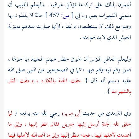
ليتمرن بذلك على ترك ما تؤذي عواقبه . وليعلم اللبيب أن
مدمني الشهوات يصيرون إلى
[
ص:
457 ]
حالة لا يلتذون بها
وهم مع ذلك لا يستطيعون تركها ، لأنها صارت عندهم بمنزلة
العيش الذي لا بد لهم منه .
وليعلم العاقل المؤمن أن الهوى حظار جهنم المحيط بها حولها ،
فمن وقع فيه وقع فيها ، كما في الصحيحين عن النبي صلى الله
عليه وسلم أنه قال {
حفت الجنة بالمكاره ، وحفت النار
بالشهوات
} .
وفي
الترمذي
من حديث
أبي هريرة
رضي الله عنه يرفعه {
لما
خلق الله الجنة أرسل إليها
جبريل
فقال انظر إليها ، وإلى ما
أعددت لأهلها فيها ، فجاء فنظر إليها وإلى ما أعد الله لأهلها فيها