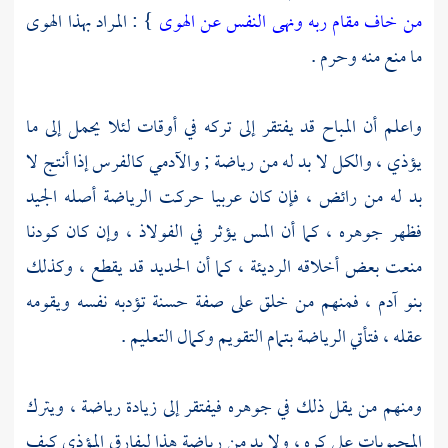
من خاف مقام ربه ونهى النفس عن الهوى
} : المراد بهذا الهوى
ما منع منه وحرم .
واعلم أن المباح قد يفتقر إلى تركه في أوقات لئلا يحمل إلى ما
يؤذي ، والكل لا بد له من رياضة ; والآدمي كالفرس إذا أنتج لا
بد له من رائض ، فإن كان عربيا حركت الرياضة أصله الجيد
فظهر جوهره ، كما أن المس يؤثر في الفولاذ ، وإن كان كودنا
منعت بعض أخلاقه الرديئة ، كما أن الحديد قد يقطع ، وكذلك
بنو
آدم
، فمنهم من خلق على صفة حسنة تؤدبه نفسه ويقومه
عقله ، فتأتي الرياضة بتمام التقويم وكمال التعليم .
ومنهم من يقل ذلك في جوهره فيفتقر إلى زيادة رياضة ، ويترك
المحبوبات على كره ، ولا بد من رياضة هذا ليفارق المؤذي كيف