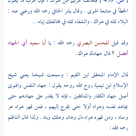
[
ص:
458 ]
فخالف أقربهما من هواك ، فإن أقرب ما يكون
الخطأ في متابعة الهوى . وقال
بشر الحافي
رحمه الله ورضي عنه :
البلاء كله في هواك . والشفاء كله في مخالفتك إياه . .
وقد قيل
للحسن البصري
رحمه الله : يا
أبا سعيد
أي الجهاد
أفضل
؟ قال جهادك هواك .
قال الإمام المحقق
ابن القيم
: وسمعت شيخنا يعني شيخ
الإسلام
ابن تيمية
روح الله روحه يقول : جهاد النفس والهوى
أصل جهاد الكفار والمنافقين ، فإنه لا يقدر على جهادهم حتى
يجاهد نفسه وهواه أولا حتى يخرج إليهم ، فمن قهر هواه عز
وساد ، ومن قهره هواه ذل وهان وهلك وباد . ولذا قال الناظم
رحمه الله :