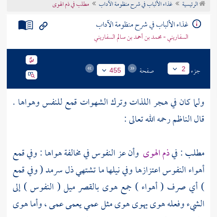
الرئيسية
غذاء الألباب في شرح منظومة الآداب
مطلب في ذم الهوى
تراجم الأعلام
غذاء الألباب في شرح منظومة الآداب
السفاريني - محمد بن أحمد بن سالم السفاريني
جزء
صفحة
2
455
ولما كان في هجر اللذات وترك الشهوات قمع للنفس وهواها .
قال الناظم رحمه الله تعالى :
مطلب : في
ذم الهوى
وأن عز النفوس في مخالفة هواها : وفي قمع
أهواء النفوس اعتزازها وفي نيلها ما تشتهي ذل سرمد ( وفي قمع
) أي صرف ( أهواء ) جمع هوى بالقصر ميل ( النفوس ) إلى
الشيء وفعله هوى يهوى هوى مثل عمي يعمى عمى ، وأما هوى