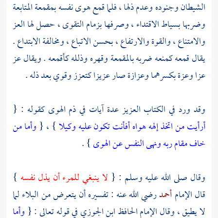
الشيطان وجنوده وعدم ذلها ، فلما قمع هوى نفسه بمقمعة المتابعة
وضربها بسياط الاقتداء ، وصرفها بزمام التقوى ، حصل لها العز
والامتناع ، والقوة والارتفاع ، بحسن الاتباع ، ومخالفة الابتداع .
يقال قمعه كمنعه ضربه بالمقمعة وقهره وذلله كأقمعه . ويقال عز
عزا وعزة بكسرهما وعزازة صار عزيزا كتعزز وقوي بعد ذله .
وقد ورد في الكتاب العزيز عدة آيات في ذم الهوى كقوله : {
أرأيت من اتخذ إلهه هواه أفأنت تكون عليه وكيلا
} ، {
وأما من
خاف مقام ربه ونهى النفس عن الهوى
} .
وقال صلى الله عليه وسلم : {
لا ينبغي للمرء أن يذل نفسه
}
قال الإمام
أحمد
رضي الله عنه : تفسيره أن يتعرض من البلاء لما
لا يطيق ، وقال الإمام الحافظ
ابن الجوزي
في قوله تعالى : {
وأما