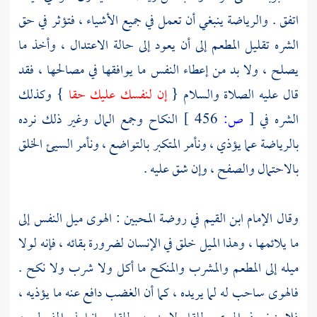
اتفق . والرياضة ينبغي أن تعمل في جميع الأشياء ، فتؤثر في حق
الشره تقليل المطعم إلى أن يعود إلى حالة الاعتدال ، وأخذ ما
يصلح ، ولا بد من إعطاء النفس ما يوافقها في مصالحها ، فقد
قال عليه الصلاة والسلام {
إن لنفسك عليك حقا
} وكذلك
الشره في
[
ص:
456 ]
النكاح وجمع المال وغير ذلك نرده
بالرياضة عما يؤذي ، ونأمر المتكبر بالتواضع ، ونأمر السيئ الخلق
بالاحتمال والصفح ، وإن شق عليه .
وقال الإمام
ابن القيم
في روضة المحبين : الهوى ميل النفس إلى
ما يلائمها ، وهذا الميل خلق في الإنسان لضرورة بقائه ، فإنه لولا
ميله إلى المطعم والمشرب والمنكح ما أكل ولا شرب ولا نكح .
فالهوى ساحب له لما يريده ، كما أن الغضب دافع عنه ما يؤذيه ،